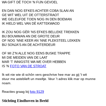
WA GIFT DÉ TOCH 'N FIJN GEVOEL
EN DAN NOG EFKES ACHTER COBA SLAAI AN
GE WIT WEL UIT DE OTTERSTRAOT
WE GELEUFDE TOEN NOG IN DEN BOEMAN
IK HIELD WEL VAN DÈ KATTEKWAOD
IK ZOU NOG GÈR 'NS EFKES BELLEKE TREKKEN
BIJ BOUWMAN AN DIE GROTE DEUR
OF NOG 'NNE KEER AN ‘NNE PLEKSTEEL LEKKEN
BIJ SONJA'S AN DE ACHTERDEUR
OF MI Z'N ALLE NOG EENS BUSKE TRAPPE
MI DIE MEIDEN VAN DE LAAT
MAR 'T INNIGSTE WA WE OVER HEBBEN
IS 'N
FOTO VAN DE STROAT
Ik wit nie wie di schôn vers geschrive hee mar as gij 't wit
stuur me asteblieft un meeltje. Veur 't adres klik mar op munne
noam.
Reacties graag bij
foto 9129
Stichting Eindhoven in Beeld