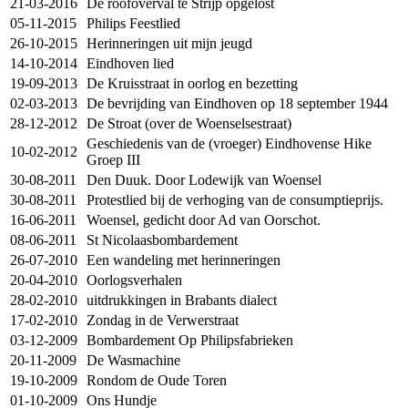
21-03-2016
De roofoverval te Strijp opgelost
05-11-2015
Philips Feestlied
26-10-2015
Herinneringen uit mijn jeugd
14-10-2014
Eindhoven lied
19-09-2013
De Kruisstraat in oorlog en bezetting
02-03-2013
De bevrijding van Eindhoven op 18 september 1944
28-12-2012
De Stroat (over de Woenselsestraat)
Geschiedenis van de (vroeger) Eindhovense Hike
10-02-2012
Groep III
30-08-2011
Den Duuk. Door Lodewijk van Woensel
30-08-2011
Protestlied bij de verhoging van de consumptieprijs.
16-06-2011
Woensel, gedicht door Ad van Oorschot.
08-06-2011
St Nicolaasbombardement
26-07-2010
Een wandeling met herinneringen
20-04-2010
Oorlogsverhalen
28-02-2010
uitdrukkingen in Brabants dialect
17-02-2010
Zondag in de Verwerstraat
03-12-2009
Bombardement Op Philipsfabrieken
20-11-2009
De Wasmachine
19-10-2009
Rondom de Oude Toren
01-10-2009
Ons Hundje