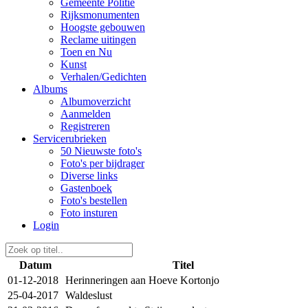
Gemeente Politie
Rijksmonumenten
Hoogste gebouwen
Reclame uitingen
Toen en Nu
Kunst
Verhalen/Gedichten
Albums
Albumoverzicht
Aanmelden
Registreren
Servicerubrieken
50 Nieuwste foto's
Foto's per bijdrager
Diverse links
Gastenboek
Foto's bestellen
Foto insturen
Login
Datum
Titel
01-12-2018
Herinneringen aan Hoeve Kortonjo
25-04-2017
Waldeslust