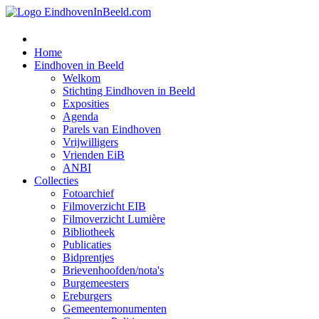
Home
Eindhoven in Beeld
Welkom
Stichting Eindhoven in Beeld
Exposities
Agenda
Parels van Eindhoven
Vrijwilligers
Vrienden EiB
ANBI
Collecties
Fotoarchief
Filmoverzicht EIB
Filmoverzicht Lumière
Bibliotheek
Publicaties
Bidprentjes
Brievenhoofden/nota's
Burgemeesters
Ereburgers
Gemeentemonumenten