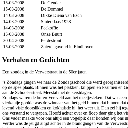
15-03-2008
De Gender
15-03-2008
De Dommel
14-03-2008
Dikke Diena van Esch
14-03-2008
Sinterklaas 1958
14-03-2008
Peekoffie
15-03-2008
Onze Buurt
30-04-2008
Perdestront
15-03-2008
Zaterdagavond in Eindhoven
Verhalen en Gedichten
Een zondag in de Verwerstraat in de 50er jaren
‘s Zondags gingen we naar de Zondagsschool die werd georganiseerd d
op de speelplaats. Binnen was het plakken, knippen en Psalmen en Gez
aan de Schootsestraat. Meestal met de kerstdagen.
Zondags waren de buren Versveld aan het meetjesteken. Dat was een go
vierkantje gooide was de winnaar van het geld binnen dat binnen dat 
levend visje doorslikken en kokhalsde hij het weer uit. Dan zei hij te
ons verstand te vergapen. Hoofd achter over en floep daar ging het v
Ons vader maakte voor ons altijd een vogelpik daar konden wij ons ur
Verder was de jeugd altijd achter in de brandgangen van de Verwerstra