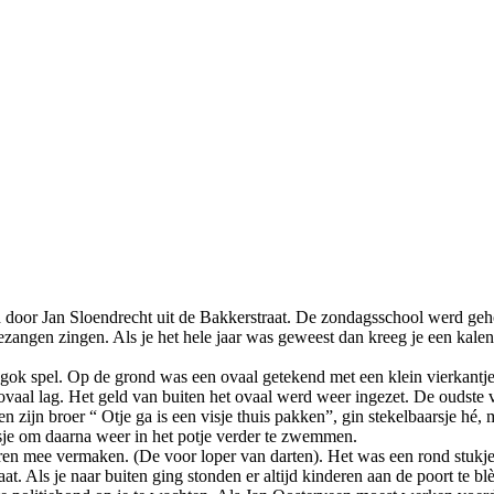
oor Jan Sloendrecht uit de Bakkerstraat. De zondagsschool werd gehou
angen zingen. Als je het hele jaar was geweest dan kreeg je een kalend
k spel. Op de grond was een ovaal getekend met een klein vierkantje er 
ovaal lag. Het geld van buiten het ovaal werd weer ingezet. De oudste 
gen zijn broer “ Otje ga is een visje thuis pakken”, gin stekelbaarsje 
isje om daarna weer in het potje verder te zwemmen.
en mee vermaken. (De voor loper van darten). Het was een rond stukje 
at. Als je naar buiten ging stonden er altijd kinderen aan de poort te