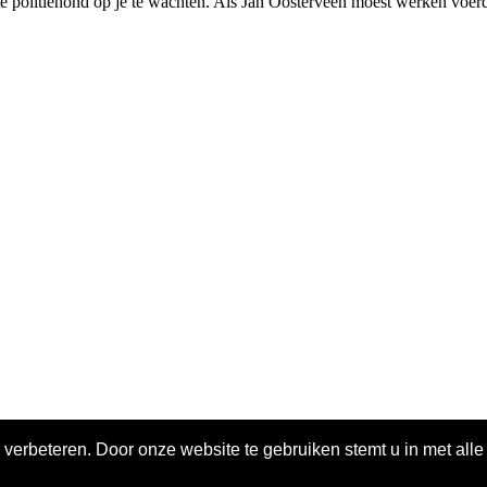
grote politiehond op je te wachten. Als Jan Oosterveen moest werken voe
 verbeteren. Door onze website te gebruiken stemt u in met all
ivacy policy