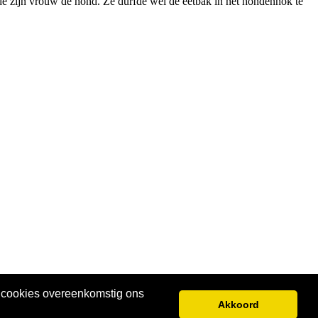
rde zijn vrouw de hond. Ze durfde wel de eetbak in het hondenhok te
e cookies overeenkomstig ons
Akkoord