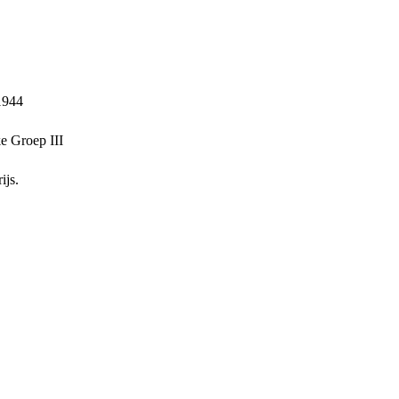
1944
e Groep III
ijs.