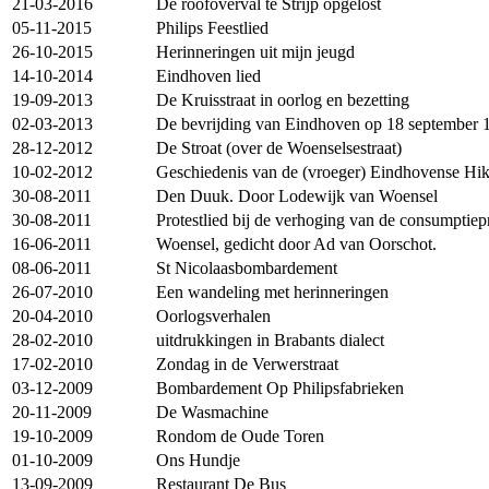
21-03-2016
De roofoverval te Strijp opgelost
05-11-2015
Philips Feestlied
26-10-2015
Herinneringen uit mijn jeugd
14-10-2014
Eindhoven lied
19-09-2013
De Kruisstraat in oorlog en bezetting
02-03-2013
De bevrijding van Eindhoven op 18 september 
28-12-2012
De Stroat (over de Woenselsestraat)
10-02-2012
Geschiedenis van de (vroeger) Eindhovense Hik
30-08-2011
Den Duuk. Door Lodewijk van Woensel
30-08-2011
Protestlied bij de verhoging van de consumptiepr
16-06-2011
Woensel, gedicht door Ad van Oorschot.
08-06-2011
St Nicolaasbombardement
26-07-2010
Een wandeling met herinneringen
20-04-2010
Oorlogsverhalen
28-02-2010
uitdrukkingen in Brabants dialect
17-02-2010
Zondag in de Verwerstraat
03-12-2009
Bombardement Op Philipsfabrieken
20-11-2009
De Wasmachine
19-10-2009
Rondom de Oude Toren
01-10-2009
Ons Hundje
13-09-2009
Restaurant De Bus