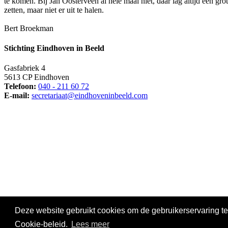
te komen. Bij Jan Oosterveen al hele maal niet, daar lag altijd een 
zetten, maar niet er uit te halen.
Bert Broekman
Stichting Eindhoven in Beeld
Gasfabriek 4
5613 CP Eindhoven
Telefoon:
040 - 211 60 72
E-mail:
secretariaat@eindhoveninbeeld.com
Social media
Deze website gebruikt cookies om de gebruikerservaring te
© Copyright
Stichting Eindhoven in Beeld
. All Rights Reserved |
Pr
Cookie-beleid.
Lees meer