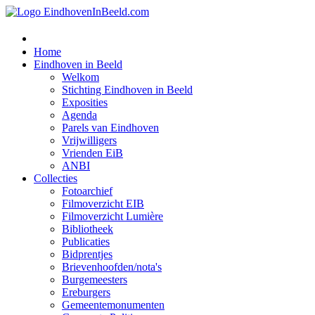
Home
Eindhoven in Beeld
Welkom
Stichting Eindhoven in Beeld
Exposities
Agenda
Parels van Eindhoven
Vrijwilligers
Vrienden EiB
ANBI
Collecties
Fotoarchief
Filmoverzicht EIB
Filmoverzicht Lumière
Bibliotheek
Publicaties
Bidprentjes
Brievenhoofden/nota's
Burgemeesters
Ereburgers
Gemeentemonumenten