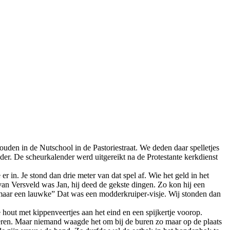
den in de Nutschool in de Pastoriestraat. We deden daar spelletjes
er. De scheurkalender werd uitgereikt na de Protestante kerkdienst
in. Je stond dan drie meter van dat spel af. Wie het geld in het
van Versveld was Jan, hij deed de gekste dingen. Zo kon hij een
hé, maar een lauwke” Dat was een modderkruiper-visje. Wij stonden dan
hout met kippenveertjes aan het eind en een spijkertje voorop.
 blèren. Maar niemand waagde het om bij de buren zo maar op de plaats