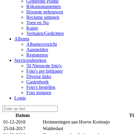
Gemeente Politie
Rijksmonumenten
Hoogste gebouwen
Reclame uitingen
Toen en Nu
Kunst
Verhalen/Gedichten
Albums
Albumoverzicht
Aanmelden
Registreren
Servicerubrieken
50 Nieuwste foto's
Foto's per bijdrager
Diverse links
Gastenboek
Foto's bestellen
Foto insturen
Login
Datum
Ti
01-12-2018
Herinneringen aan Hoeve Kortonjo
25-04-2017
Waldeslust