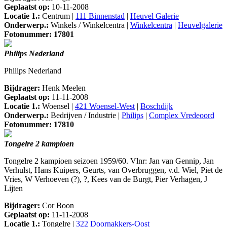
Geplaatst op:
10-11-2008
Locatie 1.:
Centrum |
111 Binnenstad
|
Heuvel Galerie
Onderwerp.:
Winkels / Winkelcentra |
Winkelcentra
|
Heuvelgalerie
Fotonummer: 17801
Philips Nederland
Philips Nederland
Bijdrager:
Henk Meelen
Geplaatst op:
11-11-2008
Locatie 1.:
Woensel |
421 Woensel-West
|
Boschdijk
Onderwerp.:
Bedrijven / Industrie |
Philips
|
Complex Vredeoord
Fotonummer: 17810
Tongelre 2 kampioen
Tongelre 2 kampioen seizoen 1959/60. Vlnr: Jan van Gennip, Jan
Verhulst, Hans Kuipers, Geurts, van Overbruggen, v.d. Wiel, Piet de
Vries, W Verhoeven (?), ?, Kees van de Burgt, Pier Verhagen, J
Lijten
Bijdrager:
Cor Boon
Geplaatst op:
11-11-2008
Locatie 1.:
Tongelre |
322 Doornakkers-Oost