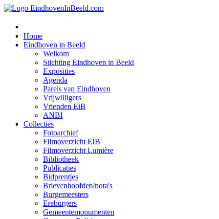
Home
Eindhoven in Beeld
Welkom
Stichting Eindhoven in Beeld
Exposities
Agenda
Parels van Eindhoven
Vrijwilligers
Vrienden EiB
ANBI
Collecties
Fotoarchief
Filmoverzicht EIB
Filmoverzicht Lumière
Bibliotheek
Publicaties
Bidprentjes
Brievenhoofden/nota's
Burgemeesters
Ereburgers
Gemeentemonumenten