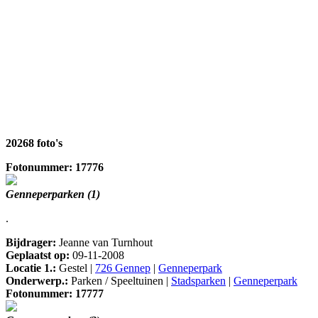
20268 foto's
Fotonummer: 17776
Genneperparken (1)
.
Bijdrager:
Jeanne van Turnhout
Geplaatst op:
09-11-2008
Locatie 1.:
Gestel |
726 Gennep
|
Genneperpark
Onderwerp.:
Parken / Speeltuinen |
Stadsparken
|
Genneperpark
Fotonummer: 17777