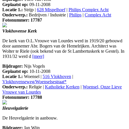
Geplaatst op:
09-11-2008
Locatie 1.:
Strijp |
628 Mispelhoef
|
Philips Complex Acht
Onderwerp.:
Bedrijven / Industrie |
Philips
|
Complex Acht
Fotonummer: 17787
Vlokhovense Kerk
De kerk van O.L.Vrouwe van Lourdes werd in 1919/20 gebouwd
door aannemer Abr. Bogers van de Hemelrijken. Architect was
Wolter te Riele (ook bekend van de St Lambertuskerk te Gestel). In
1931/32 werd d
[meer]
Bijdrager:
Nijs Vogels
Geplaatst op:
10-11-2008
Locatie 1.:
Woensel |
516 Vlokhoven
|
Vlokhovenseweg/Woenselsestraat*
Onderwerp.:
Religie |
Katholieke Kerken
|
Woensel, Onze Lieve
Vrouwe van Lourdes
Fotonummer: 17788
Heuvelgalerie
De Heuvelgalerie in aanbouw.
Bijdrager:
Jan Wijn