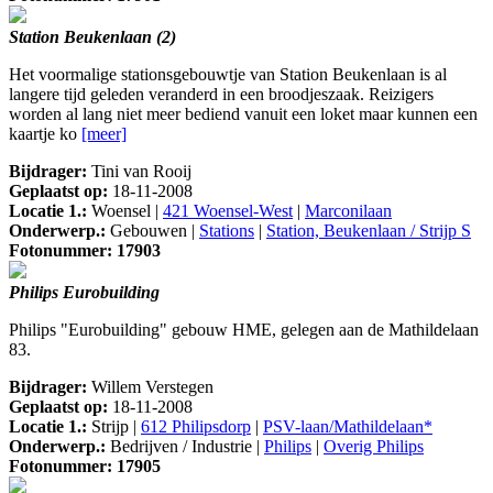
Station Beukenlaan (2)
Het voormalige stationsgebouwtje van Station Beukenlaan is al
langere tijd geleden veranderd in een broodjeszaak. Reizigers
worden al lang niet meer bediend vanuit een loket maar kunnen een
kaartje ko
[meer]
Bijdrager:
Tini van Rooij
Geplaatst op:
18-11-2008
Locatie 1.:
Woensel |
421 Woensel-West
|
Marconilaan
Onderwerp.:
Gebouwen |
Stations
|
Station, Beukenlaan / Strijp S
Fotonummer: 17903
Philips Eurobuilding
Philips "Eurobuilding" gebouw HME, gelegen aan de Mathildelaan
83.
Bijdrager:
Willem Verstegen
Geplaatst op:
18-11-2008
Locatie 1.:
Strijp |
612 Philipsdorp
|
PSV-laan/Mathildelaan*
Onderwerp.:
Bedrijven / Industrie |
Philips
|
Overig Philips
Fotonummer: 17905