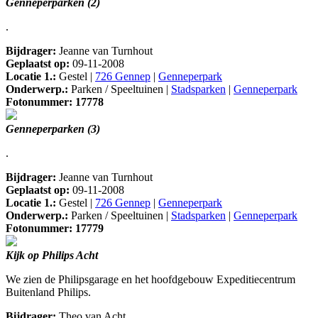
Genneperparken (2)
.
Bijdrager:
Jeanne van Turnhout
Geplaatst op:
09-11-2008
Locatie 1.:
Gestel |
726 Gennep
|
Genneperpark
Onderwerp.:
Parken / Speeltuinen |
Stadsparken
|
Genneperpark
Fotonummer: 17778
Genneperparken (3)
.
Bijdrager:
Jeanne van Turnhout
Geplaatst op:
09-11-2008
Locatie 1.:
Gestel |
726 Gennep
|
Genneperpark
Onderwerp.:
Parken / Speeltuinen |
Stadsparken
|
Genneperpark
Fotonummer: 17779
Kijk op Philips Acht
We zien de Philipsgarage en het hoofdgebouw Expeditiecentrum
Buitenland Philips.
Bijdrager:
Theo van Acht