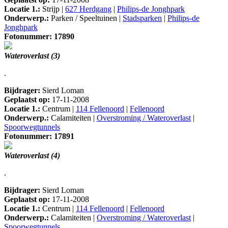
Locatie 1.:
Strijp |
627 Herdgang
|
Philips-de Jonghpark
Onderwerp.:
Parken / Speeltuinen |
Stadsparken
|
Philips-de
Jonghpark
Fotonummer: 17890
Wateroverlast (3)
.
Bijdrager:
Sierd Loman
Geplaatst op:
17-11-2008
Locatie 1.:
Centrum |
114 Fellenoord
|
Fellenoord
Onderwerp.:
Calamiteiten |
Overstroming / Wateroverlast
|
Spoorwegtunnels
Fotonummer: 17891
Wateroverlast (4)
.
Bijdrager:
Sierd Loman
Geplaatst op:
17-11-2008
Locatie 1.:
Centrum |
114 Fellenoord
|
Fellenoord
Onderwerp.:
Calamiteiten |
Overstroming / Wateroverlast
|
Spoorwegtunnels