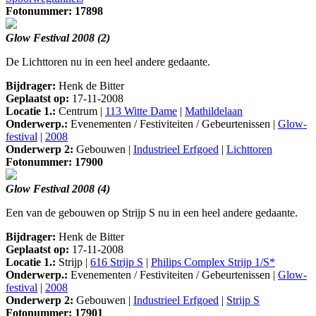
Fotonummer: 17898
Glow Festival 2008 (2)
De Lichttoren nu in een heel andere gedaante.
Bijdrager:
Henk de Bitter
Geplaatst op:
17-11-2008
Locatie 1.:
Centrum |
113 Witte Dame
|
Mathildelaan
Onderwerp.:
Evenementen / Festiviteiten / Gebeurtenissen |
Glow-
festival
|
2008
Onderwerp 2:
Gebouwen |
Industrieel Erfgoed
|
Lichttoren
Fotonummer: 17900
Glow Festival 2008 (4)
Een van de gebouwen op Strijp S nu in een heel andere gedaante.
Bijdrager:
Henk de Bitter
Geplaatst op:
17-11-2008
Locatie 1.:
Strijp |
616 Strijp S
|
Philips Complex Strijp 1/S*
Onderwerp.:
Evenementen / Festiviteiten / Gebeurtenissen |
Glow-
festival
|
2008
Onderwerp 2:
Gebouwen |
Industrieel Erfgoed
|
Strijp S
Fotonummer: 17901