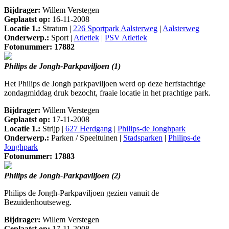
Bijdrager:
Willem Verstegen
Geplaatst op:
16-11-2008
Locatie 1.:
Stratum |
226 Sportpark Aalsterweg
|
Aalsterweg
Onderwerp.:
Sport |
Atletiek
|
PSV Atletiek
Fotonummer: 17882
Philips de Jongh-Parkpaviljoen (1)
Het Philips de Jongh parkpaviljoen werd op deze herfstachtige
zondagmiddag druk bezocht, fraaie locatie in het prachtige park.
Bijdrager:
Willem Verstegen
Geplaatst op:
17-11-2008
Locatie 1.:
Strijp |
627 Herdgang
|
Philips-de Jonghpark
Onderwerp.:
Parken / Speeltuinen |
Stadsparken
|
Philips-de
Jonghpark
Fotonummer: 17883
Philips de Jongh-Parkpaviljoen (2)
Philips de Jongh-Parkpaviljoen gezien vanuit de
Bezuidenhoutseweg.
Bijdrager:
Willem Verstegen
Geplaatst op:
17-11-2008