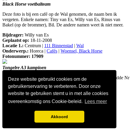
Black Horse voetbalteam
Deze foto is bij een café op de Wal genomen, de naam ben ik
vergeten. Enkele namen: Tiny van Es, Willy van Es, Rinus van
Bakel (op de brommer), Bil. De andere namen weet ik niet meer.
Bijdrager:
Willy van Es
Geplaatst op:
18-11-2008
Locatie 1.:
Centrum |
111 Binnenstad
|
Wal
Onderwerp.:
Horeca |
Cafés
|
Woensel, Black Horse
Fotonummer: 17909
Tongelre A3 kampioen
v.v. Tongelre A3 kampioen seizoen 1958/59. Nr 3: Gerrit Gudde Nr
Deze website gebruikt cookies om de
5: Toon van Overbruggen
gebruikerservaring te verbeteren. Door onze
Bijdrager:
Cor Boon
website te gebruiken stemt u in met alle cookies
Geplaatst op:
18-11-2008
overeenkomstig ons Cookie-beleid.
Lees meer
Locatie 1.:
Tongelre |
322 Doornakkers-Oost
Onderwerp.:
Sport |
Voetbal
|
RKVV Tongelre
Fotonummer: 17910
Akkoord
Tongelre B7 kampioen