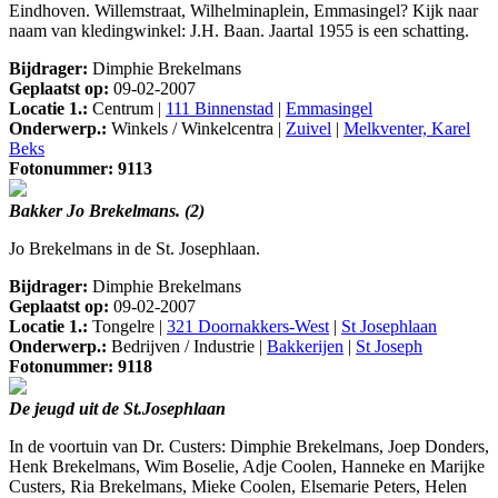
Eindhoven. Willemstraat, Wilhelminaplein, Emmasingel? Kijk naar
naam van kledingwinkel: J.H. Baan. Jaartal 1955 is een schatting.
Bijdrager:
Dimphie Brekelmans
Geplaatst op:
09-02-2007
Locatie 1.:
Centrum |
111 Binnenstad
|
Emmasingel
Onderwerp.:
Winkels / Winkelcentra |
Zuivel
|
Melkventer, Karel
Beks
Fotonummer: 9113
Bakker Jo Brekelmans. (2)
Jo Brekelmans in de St. Josephlaan.
Bijdrager:
Dimphie Brekelmans
Geplaatst op:
09-02-2007
Locatie 1.:
Tongelre |
321 Doornakkers-West
|
St Josephlaan
Onderwerp.:
Bedrijven / Industrie |
Bakkerijen
|
St Joseph
Fotonummer: 9118
De jeugd uit de St.Josephlaan
In de voortuin van Dr. Custers: Dimphie Brekelmans, Joep Donders,
Henk Brekelmans, Wim Boselie, Adje Coolen, Hanneke en Marijke
Custers, Ria Brekelmans, Mieke Coolen, Elsemarie Peters, Helen