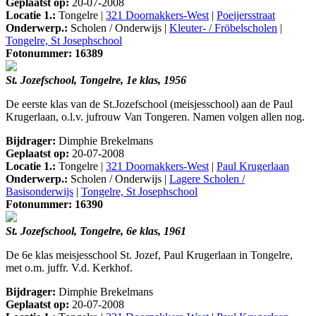
Geplaatst op:
20-07-2008
Locatie 1.:
Tongelre |
321 Doornakkers-West
|
Poeijersstraat
Onderwerp.:
Scholen / Onderwijs |
Kleuter- / Fröbelscholen
|
Tongelre, St Josephschool
Fotonummer: 16389
St. Jozefschool, Tongelre, 1e klas, 1956
De eerste klas van de St.Jozefschool (meisjesschool) aan de Paul
Krugerlaan, o.l.v. jufrouw Van Tongeren. Namen volgen allen nog.
Bijdrager:
Dimphie Brekelmans
Geplaatst op:
20-07-2008
Locatie 1.:
Tongelre |
321 Doornakkers-West
|
Paul Krugerlaan
Onderwerp.:
Scholen / Onderwijs |
Lagere Scholen /
Basisonderwijs
|
Tongelre, St Josephschool
Fotonummer: 16390
St. Jozefschool, Tongelre, 6e klas, 1961
De 6e klas meisjesschool St. Jozef, Paul Krugerlaan in Tongelre,
met o.m. juffr. V.d. Kerkhof.
Bijdrager:
Dimphie Brekelmans
Geplaatst op:
20-07-2008