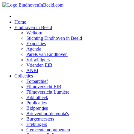
Home
Eindhoven in Beeld
Welkom
Stichting Eindhoven in Beeld
Exposities
Agenda
Parels van Eindhoven
Vrijwilligers
Vrienden EiB
ANBI
Collecties
Fotoarchief
Filmoverzicht EIB
Filmoverzicht Lumière
Bibliotheek
Publicaties
Bidprentjes
Brievenhoofden/nota's
Burgemeesters
Ereburgers
Gemeentemonumenten