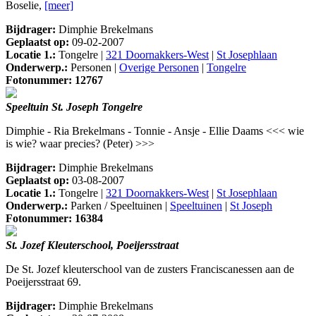
Boselie,
[meer]
Bijdrager:
Dimphie Brekelmans
Geplaatst op:
09-02-2007
Locatie 1.:
Tongelre |
321 Doornakkers-West
|
St Josephlaan
Onderwerp.:
Personen |
Overige Personen
|
Tongelre
Fotonummer: 12767
Speeltuin St. Joseph Tongelre
Dimphie - Ria Brekelmans - Tonnie - Ansje - Ellie Daams <<< wie
is wie? waar precies? (Peter) >>>
Bijdrager:
Dimphie Brekelmans
Geplaatst op:
03-08-2007
Locatie 1.:
Tongelre |
321 Doornakkers-West
|
St Josephlaan
Onderwerp.:
Parken / Speeltuinen |
Speeltuinen
|
St Joseph
Fotonummer: 16384
St. Jozef Kleuterschool, Poeijersstraat
De St. Jozef kleuterschool van de zusters Franciscanessen aan de
Poeijersstraat 69.
Bijdrager:
Dimphie Brekelmans