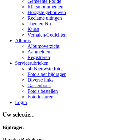
Gemeente Politie
Rijksmonumenten
Hoogste gebouwen
Reclame uitingen
Toen en Nu
Kunst
Verhalen/Gedichten
Albums
Albumoverzicht
Aanmelden
Registreren
Servicerubrieken
50 Nieuwste foto's
Foto's per bijdrager
Diverse links
Gastenboek
Foto's bestellen
Foto insturen
Login
Uw selectie...
Bijdrager:
Dimphie Brekelmans