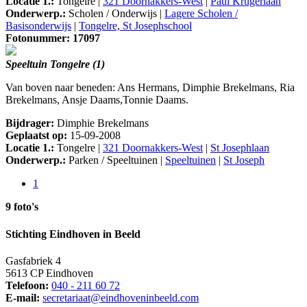
Locatie 1.:
Tongelre |
321 Doornakkers-West
|
Paul Krugerlaan
Onderwerp.:
Scholen / Onderwijs |
Lagere Scholen /
Basisonderwijs
|
Tongelre, St Josephschool
Fotonummer: 17097
Speeltuin Tongelre (1)
Van boven naar beneden: Ans Hermans, Dimphie Brekelmans, Ria
Brekelmans, Ansje Daams,Tonnie Daams.
Bijdrager:
Dimphie Brekelmans
Geplaatst op:
15-09-2008
Locatie 1.:
Tongelre |
321 Doornakkers-West
|
St Josephlaan
Onderwerp.:
Parken / Speeltuinen |
Speeltuinen
|
St Joseph
1
9 foto's
Stichting Eindhoven in Beeld
Gasfabriek 4
5613 CP Eindhoven
Telefoon:
040 - 211 60 72
E-mail:
secretariaat@eindhoveninbeeld.com