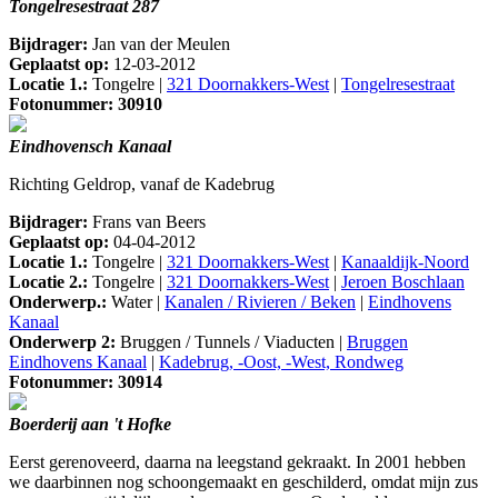
Tongelresestraat 287
Bijdrager:
Jan van der Meulen
Geplaatst op:
12-03-2012
Locatie 1.:
Tongelre |
321 Doornakkers-West
|
Tongelresestraat
Fotonummer: 30910
Eindhovensch Kanaal
Richting Geldrop, vanaf de Kadebrug
Bijdrager:
Frans van Beers
Geplaatst op:
04-04-2012
Locatie 1.:
Tongelre |
321 Doornakkers-West
|
Kanaaldijk-Noord
Locatie 2.:
Tongelre |
321 Doornakkers-West
|
Jeroen Boschlaan
Onderwerp.:
Water |
Kanalen / Rivieren / Beken
|
Eindhovens
Kanaal
Onderwerp 2:
Bruggen / Tunnels / Viaducten |
Bruggen
Eindhovens Kanaal
|
Kadebrug, -Oost, -West, Rondweg
Fotonummer: 30914
Boerderij aan 't Hofke
Eerst gerenoveerd, daarna na leegstand gekraakt. In 2001 hebben
we daarbinnen nog schoongemaakt en geschilderd, omdat mijn zus