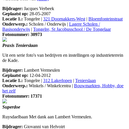
Bijdrager:
Jacques Verbeek
Geplaatst op:
28-05-2007
Locatie 1.:
Tongelre |
321 Doornakkers-West
|
Bloemfonteinstraat
Onderwerp.:
Scholen / Onderwijs |
Lagere Scholen /
Basisonderwijs
|
Tongelre, St Jacobusschool / De Tongelaar
Fotonummer: 30973
Praxis Tenierslaan
Uit een serie foto's van bedrijven en instellingen op industrieterrein
de Kade.
Bijdrager:
Lambert Vermeulen
Geplaatst op:
12-04-2012
Locatie 1.:
Tongelre |
312 Lakerlopen
|
Tenierslaan
Onderwerp.:
Winkels / Winkelcentra |
Bouwmarkten, Hobby, doe
het zelf
Fotonummer: 17371
Superdoe
Ruysdaelbaan Met dank aan Lambert Vermeulen.
Bijdrager:
Giovanni van Helvoirt