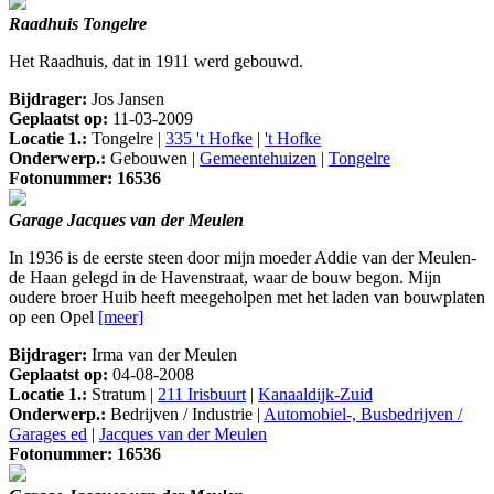
Raadhuis Tongelre
Het Raadhuis, dat in 1911 werd gebouwd.
Bijdrager:
Jos Jansen
Geplaatst op:
11-03-2009
Locatie 1.:
Tongelre |
335 't Hofke
|
't Hofke
Onderwerp.:
Gebouwen |
Gemeentehuizen
|
Tongelre
Fotonummer: 16536
Garage Jacques van der Meulen
In 1936 is de eerste steen door mijn moeder Addie van der Meulen-
de Haan gelegd in de Havenstraat, waar de bouw begon. Mijn
oudere broer Huib heeft meegeholpen met het laden van bouwplaten
op een Opel
[meer]
Bijdrager:
Irma van der Meulen
Geplaatst op:
04-08-2008
Locatie 1.:
Stratum |
211 Irisbuurt
|
Kanaaldijk-Zuid
Onderwerp.:
Bedrijven / Industrie |
Automobiel-, Busbedrijven /
Garages ed
|
Jacques van der Meulen
Fotonummer: 16536