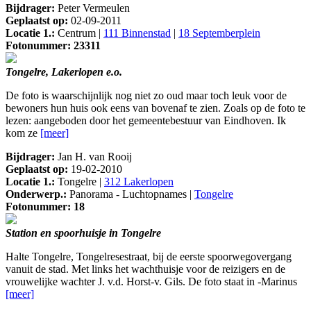
Bijdrager:
Peter Vermeulen
Geplaatst op:
02-09-2011
Locatie 1.:
Centrum |
111 Binnenstad
|
18 Septemberplein
Fotonummer: 23311
Tongelre, Lakerlopen e.o.
De foto is waarschijnlijk nog niet zo oud maar toch leuk voor de
bewoners hun huis ook eens van bovenaf te zien. Zoals op de foto te
lezen: aangeboden door het gemeentebestuur van Eindhoven. Ik
kom ze
[meer]
Bijdrager:
Jan H. van Rooij
Geplaatst op:
19-02-2010
Locatie 1.:
Tongelre |
312 Lakerlopen
Onderwerp.:
Panorama - Luchtopnames |
Tongelre
Fotonummer: 18
Station en spoorhuisje in Tongelre
Halte Tongelre, Tongelresestraat, bij de eerste spoorwegovergang
vanuit de stad. Met links het wachthuisje voor de reizigers en de
vrouwelijke wachter J. v.d. Horst-v. Gils. De foto staat in -Marinus
[meer]