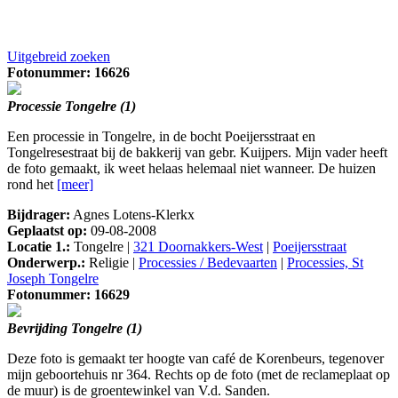
Uitgebreid zoeken
Fotonummer: 16626
Processie Tongelre (1)
Een processie in Tongelre, in de bocht Poeijersstraat en
Tongelresestraat bij de bakkerij van gebr. Kuijpers. Mijn vader heeft
de foto gemaakt, ik weet helaas helemaal niet wanneer. De huizen
rond het
[meer]
Bijdrager:
Agnes Lotens-Klerkx
Geplaatst op:
09-08-2008
Locatie 1.:
Tongelre |
321 Doornakkers-West
|
Poeijersstraat
Onderwerp.:
Religie |
Processies / Bedevaarten
|
Processies, St
Joseph Tongelre
Fotonummer: 16629
Bevrijding Tongelre (1)
Deze foto is gemaakt ter hoogte van café de Korenbeurs, tegenover
mijn geboortehuis nr 364. Rechts op de foto (met de reclameplaat op
de muur) is de groentewinkel van V.d. Sanden.