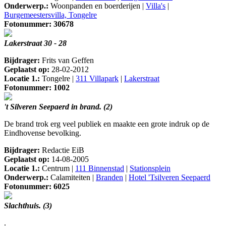
Onderwerp.:
Woonpanden en boerderijen |
Villa's
|
Burgemeestersvilla, Tongelre
Fotonummer: 30678
Lakerstraat 30 - 28
Bijdrager:
Frits van Geffen
Geplaatst op:
28-02-2012
Locatie 1.:
Tongelre |
311 Villapark
|
Lakerstraat
Fotonummer: 1002
't Silveren Seepaerd in brand. (2)
De brand trok erg veel publiek en maakte een grote indruk op de
Eindhovense bevolking.
Bijdrager:
Redactie EiB
Geplaatst op:
14-08-2005
Locatie 1.:
Centrum |
111 Binnenstad
|
Stationsplein
Onderwerp.:
Calamiteiten |
Branden
|
Hotel 'Tsilveren Seepaerd
Fotonummer: 6025
Slachthuis. (3)
.