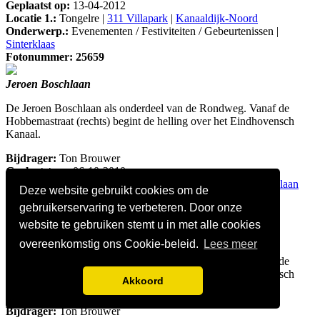
Geplaatst op:
13-04-2012
Locatie 1.:
Tongelre |
311 Villapark
|
Kanaaldijk-Noord
Onderwerp.:
Evenementen / Festiviteiten / Gebeurtenissen |
Sinterklaas
Fotonummer: 25659
Jeroen Boschlaan
De Jeroen Boschlaan als onderdeel van de Rondweg. Vanaf de
Hobbemastraat (rechts) begint de helling over het Eindhovensch
Kanaal.
Bijdrager:
Ton Brouwer
Geplaatst op:
06-10-2010
Locatie 1.:
Tongelre |
321 Doornakkers-West
|
Jeroen Boschlaan
Deze website gebruikt cookies om de
Locatie 2.:
Tongelre |
312 Lakerlopen
|
Jeroen Boschlaan
gebruikerservaring te verbeteren. Door onze
Fotonummer: 25659
website te gebruiken stemt u in met alle cookies
Jeroen Boschlaan
overeenkomstig ons Cookie-beleid.
Lees meer
De Jeroen Boschlaan als onderdeel van de Rondweg. Vanaf de
Hobbemastraat (rechts) begint de helling over het Eindhovensch
Akkoord
Kanaal.
Bijdrager:
Ton Brouwer