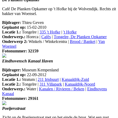
Café De Planken Opkamer op 't Hofke bij de Wolvendijk. Rechts zit
bakker van Woensel.
Bijdrager:
Thieu Geven
Geplaatst op:
15-02-2010
Locatie 1.:
Tongelre |
335 't Hofke
|
't Hofke
Onderwerp.:
Horeca |
Cafés
|
Tongelre, De Planken Opkamer
Onderwerp 2:
Winkels / Winkelcentra |
Brood / Banket
|
Van
Woensel
Fotonummer: 32159
Eindhovensch Kanaal Haven
Bijdrager:
Museum Kempenland
Geplaatst op:
22-09-2012
Locatie 1.:
Stratum |
211 Irisbuurt
|
Kanaaldijk-Zuid
Locatie 2.:
Tongelre |
311 Villapark
|
Kanaaldijk-Noord
Onderwerp.:
Water |
Kanalen / Rivieren / Beken
|
Eindhovens
Kanaal
Fotonummer: 29161
Poeijersstraat
Zicht op de Poeijersstraat met op het einde de brug. Wat een rust