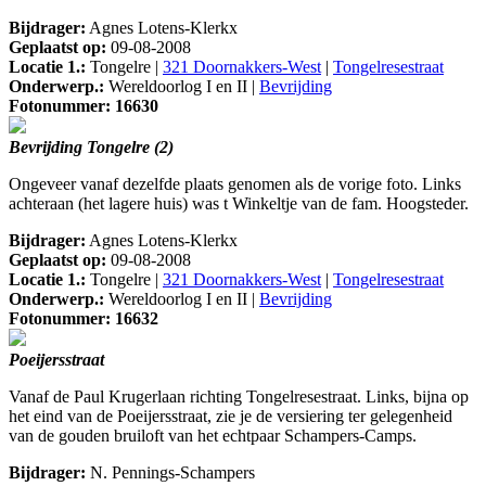
Bijdrager:
Agnes Lotens-Klerkx
Geplaatst op:
09-08-2008
Locatie 1.:
Tongelre |
321 Doornakkers-West
|
Tongelresestraat
Onderwerp.:
Wereldoorlog I en II |
Bevrijding
Fotonummer: 16630
Bevrijding Tongelre (2)
Ongeveer vanaf dezelfde plaats genomen als de vorige foto. Links
achteraan (het lagere huis) was t Winkeltje van de fam. Hoogsteder.
Bijdrager:
Agnes Lotens-Klerkx
Geplaatst op:
09-08-2008
Locatie 1.:
Tongelre |
321 Doornakkers-West
|
Tongelresestraat
Onderwerp.:
Wereldoorlog I en II |
Bevrijding
Fotonummer: 16632
Poeijersstraat
Vanaf de Paul Krugerlaan richting Tongelresestraat. Links, bijna op
het eind van de Poeijersstraat, zie je de versiering ter gelegenheid
van de gouden bruiloft van het echtpaar Schampers-Camps.
Bijdrager:
N. Pennings-Schampers