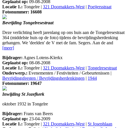
Geplaatst op:
09-08-2008
Locatie 1.:
Tongelre |
321 Doornakkers-West
|
Poeijersstraat
Fotonummer: 16608
Bevrijding Tongelresestraat
Deze verlichting heeft jarenlang op ons huis aan de Tongelresestraat
364 (middelste huis op de foto) tijdens de bevrijdingsherdenking
gehangen. We 'deelden' de V met de fam. Segers. Aan de and
[meer]
Bijdrager:
Agnes Lotens-Klerkx
Geplaatst op:
08-08-2008
Locatie 1.:
Tongelre |
321 Doornakkers-West
|
Tongelresestraat
Onderwerp.:
Evenementen / Festiviteiten / Gebeurtenissen |
Bevrijdingsfeesten / Bevrijdingsherdenkingen
|
1944
Fotonummer: 19647
Inwijding St Jozefkerk
oktober 1932 in Tongelre
Bijdrager:
Frans van Beers
Geplaatst op:
23-04-2009
Locatie 1.:
Tongelre |
321 Doornakkers-West
|
St Josephlaan