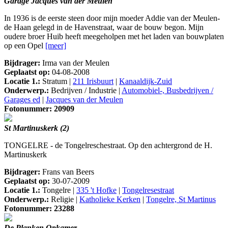
Garage Jacques van der Meulen
In 1936 is de eerste steen door mijn moeder Addie van der Meulen-
de Haan gelegd in de Havenstraat, waar de bouw begon. Mijn
oudere broer Huib heeft meegeholpen met het laden van bouwplaten
op een Opel
[meer]
Bijdrager:
Irma van der Meulen
Geplaatst op:
04-08-2008
Locatie 1.:
Stratum |
211 Irisbuurt
|
Kanaaldijk-Zuid
Onderwerp.:
Bedrijven / Industrie |
Automobiel-, Busbedrijven /
Garages ed
|
Jacques van der Meulen
Fotonummer: 20909
St Martinuskerk (2)
TONGELRE - de Tongelreschestraat. Op den achtergrond de H.
Martinuskerk
Bijdrager:
Frans van Beers
Geplaatst op:
30-07-2009
Locatie 1.:
Tongelre |
335 't Hofke
|
Tongelresestraat
Onderwerp.:
Religie |
Katholieke Kerken
|
Tongelre, St Martinus
Fotonummer: 23288
De Planken Opkamer