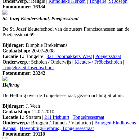
Onderwerp.:
Religie |
Katholieke Kerken
|
Tongelre, St Joseph
Fotonummer: 16384
St. Jozef Kleuterschool, Poeijersstraat
De St. Jozef kleuterschool van de zusters Franciscanessen aan de
Poeijersstraat 69.
Bijdrager:
Dimphie Brekelmans
Geplaatst op:
20-07-2008
Locatie 1.:
Tongelre |
321 Doornakkers-West
|
Poeijersstraat
Onderwerp.:
Scholen / Onderwijs |
Kleuter- / Fröbelscholen
|
Tongelre, St Josephschool
Fotonummer: 23242
Hefbrug
De Hefbrug over de Tongelresestraat, gezien richting Stratum.
Bijdrager:
J. Veen
Geplaatst op:
11-02-2010
Locatie 1.:
Stratum |
211 Irisbuurt
|
Tongelresestraat
Onderwerp.:
Bruggen / Tunnels / Viaducten |
Bruggen Eindhovens
Kanaal
|
Havenbrug/Hefbrug, Tongelresestraat
Fotonummer: 19118