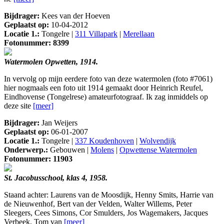
Bijdrager:
Kees van der Hoeven
Geplaatst op:
10-04-2012
Locatie 1.:
Tongelre |
311 Villapark
|
Merellaan
Fotonummer: 8399
Watermolen Opwetten, 1914.
In vervolg op mijn eerdere foto van deze watermolen (foto #7061)
hier nogmaals een foto uit 1914 gemaakt door Heinrich Reufel,
Eindhovense (Tongelrese) amateurfotograaf. Ik zag inmiddels op
deze site
[meer]
Bijdrager:
Jan Weijers
Geplaatst op:
06-01-2007
Locatie 1.:
Tongelre |
337 Koudenhoven
|
Wolvendijk
Onderwerp.:
Gebouwen |
Molens
|
Opwettense Watermolen
Fotonummer: 11903
St. Jacobusschool, klas 4, 1958.
Staand achter: Laurens van de Moosdijk, Henny Smits, Harrie van
de Nieuwenhof, Bert van der Velden, Walter Willems, Peter
Sleegers, Cees Simons, Cor Smulders, Jos Wagemakers, Jacques
Verbeek, Tom van
[meer]