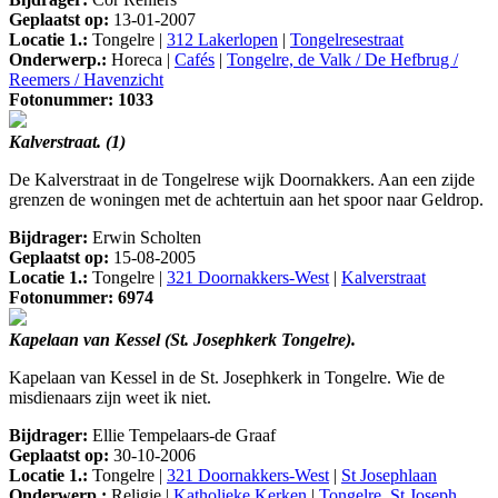
Geplaatst op:
13-01-2007
Locatie 1.:
Tongelre |
312 Lakerlopen
|
Tongelresestraat
Onderwerp.:
Horeca |
Cafés
|
Tongelre, de Valk / De Hefbrug /
Reemers / Havenzicht
Fotonummer: 1033
Kalverstraat. (1)
De Kalverstraat in de Tongelrese wijk Doornakkers. Aan een zijde
grenzen de woningen met de achtertuin aan het spoor naar Geldrop.
Bijdrager:
Erwin Scholten
Geplaatst op:
15-08-2005
Locatie 1.:
Tongelre |
321 Doornakkers-West
|
Kalverstraat
Fotonummer: 6974
Kapelaan van Kessel (St. Josephkerk Tongelre).
Kapelaan van Kessel in de St. Josephkerk in Tongelre. Wie de
misdienaars zijn weet ik niet.
Bijdrager:
Ellie Tempelaars-de Graaf
Geplaatst op:
30-10-2006
Locatie 1.:
Tongelre |
321 Doornakkers-West
|
St Josephlaan
Onderwerp.:
Religie |
Katholieke Kerken
|
Tongelre, St Joseph