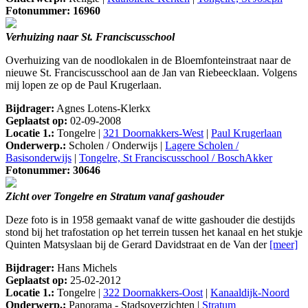
Fotonummer: 16960
Verhuizing naar St. Franciscusschool
Overhuizing van de noodlokalen in de Bloemfonteinstraat naar de
nieuwe St. Franciscusschool aan de Jan van Riebeecklaan. Volgens
mij lopen ze op de Paul Krugerlaan.
Bijdrager:
Agnes Lotens-Klerkx
Geplaatst op:
02-09-2008
Locatie 1.:
Tongelre |
321 Doornakkers-West
|
Paul Krugerlaan
Onderwerp.:
Scholen / Onderwijs |
Lagere Scholen /
Basisonderwijs
|
Tongelre, St Franciscusschool / BoschAkker
Fotonummer: 30646
Zicht over Tongelre en Stratum vanaf gashouder
Deze foto is in 1958 gemaakt vanaf de witte gashouder die destijds
stond bij het trafostation op het terrein tussen het kanaal en het stukje
Quinten Matsyslaan bij de Gerard Davidstraat en de Van der
[meer]
Bijdrager:
Hans Michels
Geplaatst op:
25-02-2012
Locatie 1.:
Tongelre |
322 Doornakkers-Oost
|
Kanaaldijk-Noord
Onderwerp.:
Panorama - Stadsoverzichten |
Stratum