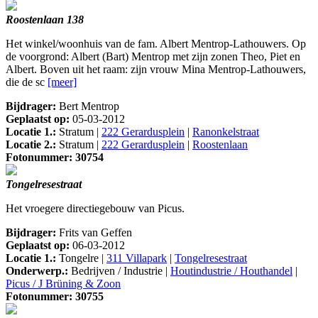
Roostenlaan 138
Het winkel/woonhuis van de fam. Albert Mentrop-Lathouwers. Op
de voorgrond: Albert (Bart) Mentrop met zijn zonen Theo, Piet en
Albert. Boven uit het raam: zijn vrouw Mina Mentrop-Lathouwers,
die de sc
[meer]
Bijdrager:
Bert Mentrop
Geplaatst op:
05-03-2012
Locatie 1.:
Stratum |
222 Gerardusplein
|
Ranonkelstraat
Locatie 2.:
Stratum |
222 Gerardusplein
|
Roostenlaan
Fotonummer: 30754
Tongelresestraat
Het vroegere directiegebouw van Picus.
Bijdrager:
Frits van Geffen
Geplaatst op:
06-03-2012
Locatie 1.:
Tongelre |
311 Villapark
|
Tongelresestraat
Onderwerp.:
Bedrijven / Industrie |
Houtindustrie / Houthandel
|
Picus / J Brüning & Zoon
Fotonummer: 30755