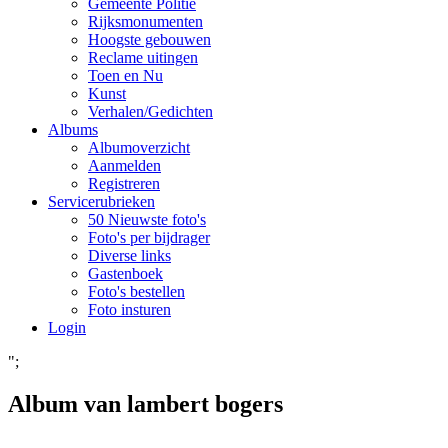
Gemeente Politie
Rijksmonumenten
Hoogste gebouwen
Reclame uitingen
Toen en Nu
Kunst
Verhalen/Gedichten
Albums
Albumoverzicht
Aanmelden
Registreren
Servicerubrieken
50 Nieuwste foto's
Foto's per bijdrager
Diverse links
Gastenboek
Foto's bestellen
Foto insturen
Login
";
Album van lambert bogers