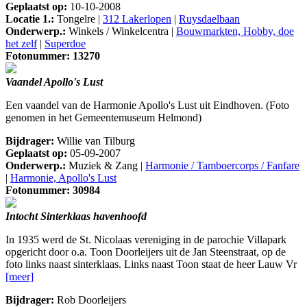
Geplaatst op:
10-10-2008
Locatie 1.:
Tongelre |
312 Lakerlopen
|
Ruysdaelbaan
Onderwerp.:
Winkels / Winkelcentra |
Bouwmarkten, Hobby, doe
het zelf
|
Superdoe
Fotonummer: 13270
Vaandel Apollo's Lust
Een vaandel van de Harmonie Apollo's Lust uit Eindhoven. (Foto
genomen in het Gemeentemuseum Helmond)
Bijdrager:
Willie van Tilburg
Geplaatst op:
05-09-2007
Onderwerp.:
Muziek & Zang |
Harmonie / Tamboercorps / Fanfare
|
Harmonie, Apollo's Lust
Fotonummer: 30984
Intocht Sinterklaas havenhoofd
In 1935 werd de St. Nicolaas vereniging in de parochie Villapark
opgericht door o.a. Toon Doorleijers uit de Jan Steenstraat, op de
foto links naast sinterklaas. Links naast Toon staat de heer Lauw Vr
[meer]
Bijdrager:
Rob Doorleijers