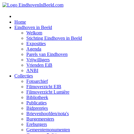
Home
Eindhoven in Beeld
Welkom
Stichting Eindhoven in Beeld
Exposities
Agenda
Parels van Eindhoven
Vrijwilligers
Vrienden EiB
ANBI
Collecties
Fotoarchief
Filmoverzicht EIB
Filmoverzicht Lumière
Bibliotheek
Publicaties
Bidprentjes
Brievenhoofden/nota's
Burgemeesters
Ereburgers
Gemeentemonumenten