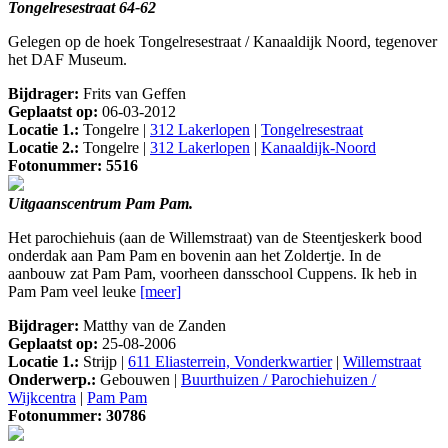
Tongelresestraat 64-62
Gelegen op de hoek Tongelresestraat / Kanaaldijk Noord, tegenover
het DAF Museum.
Bijdrager:
Frits van Geffen
Geplaatst op:
06-03-2012
Locatie 1.:
Tongelre |
312 Lakerlopen
|
Tongelresestraat
Locatie 2.:
Tongelre |
312 Lakerlopen
|
Kanaaldijk-Noord
Fotonummer: 5516
Uitgaanscentrum Pam Pam.
Het parochiehuis (aan de Willemstraat) van de Steentjeskerk bood
onderdak aan Pam Pam en bovenin aan het Zoldertje. In de
aanbouw zat Pam Pam, voorheen dansschool Cuppens. Ik heb in
Pam Pam veel leuke
[meer]
Bijdrager:
Matthy van de Zanden
Geplaatst op:
25-08-2006
Locatie 1.:
Strijp |
611 Eliasterrein, Vonderkwartier
|
Willemstraat
Onderwerp.:
Gebouwen |
Buurthuizen / Parochiehuizen /
Wijkcentra
|
Pam Pam
Fotonummer: 30786