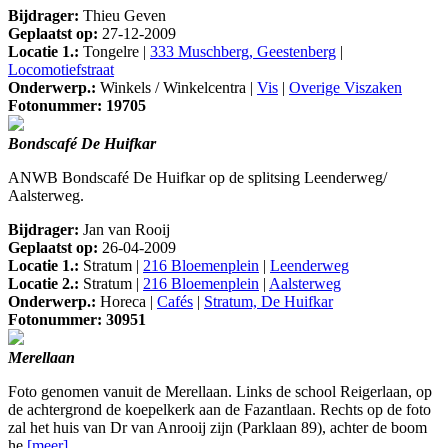
Bijdrager:
Thieu Geven
Geplaatst op:
27-12-2009
Locatie 1.:
Tongelre |
333 Muschberg, Geestenberg
|
Locomotiefstraat
Onderwerp.:
Winkels / Winkelcentra |
Vis
|
Overige Viszaken
Fotonummer: 19705
Bondscafé De Huifkar
ANWB Bondscafé De Huifkar op de splitsing Leenderweg/
Aalsterweg.
Bijdrager:
Jan van Rooij
Geplaatst op:
26-04-2009
Locatie 1.:
Stratum |
216 Bloemenplein
|
Leenderweg
Locatie 2.:
Stratum |
216 Bloemenplein
|
Aalsterweg
Onderwerp.:
Horeca |
Cafés
|
Stratum, De Huifkar
Fotonummer: 30951
Merellaan
Foto genomen vanuit de Merellaan. Links de school Reigerlaan, op
de achtergrond de koepelkerk aan de Fazantlaan. Rechts op de foto
zal het huis van Dr van Anrooij zijn (Parklaan 89), achter de boom
he
[meer]