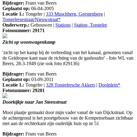
Bijdrager:
Frans van Beers
Geplaatst op:
06-04-2005
Locatie 1.:
Tongelre |
333 Muschberg, Geestenberg
|
Tongelresestraat/Nieuwstraat*
Onderwerp.:
Gebouwen |
Stations
|
Station, Tongelre
Fotonummer: 29171
Zicht op woonwagenkamp
'zicht op het kamp bij de verbreding van het kanaal, genomen vanaf
de Geldropse kant naar de richting van de gashouder' - foto WL van
Beers, 28-3-1949 (zie ook foto #29136)
Bijdrager:
Frans van Beers
Geplaatst op:
03-09-2011
Locatie 1.:
Tongelre |
328 Tongelresche Akkers
|
Doolplein*
Fotonummer: 29201
Doorkijkje naar Jan Steenstraat
Mooi plaatje gemaakt door mijn vader vanaf de van Dijckstraat. Op
de achtergrond is het poortgebouw van de Kempensebaan zichtbaar
met aan de rechterkant zijn ouderlijk huis op nr 51
Bijdrager:
Frans van Beers