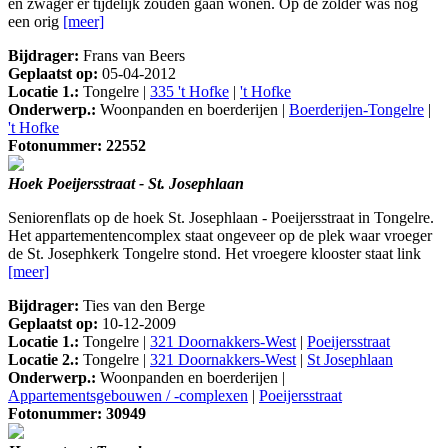
en zwager er tijdelijk zouden gaan wonen. Op de zolder was nog
een orig
[meer]
Bijdrager:
Frans van Beers
Geplaatst op:
05-04-2012
Locatie 1.:
Tongelre |
335 't Hofke
|
't Hofke
Onderwerp.:
Woonpanden en boerderijen |
Boerderijen-Tongelre
|
't Hofke
Fotonummer: 22552
Hoek Poeijersstraat - St. Josephlaan
Seniorenflats op de hoek St. Josephlaan - Poeijersstraat in Tongelre.
Het appartementencomplex staat ongeveer op de plek waar vroeger
de St. Josephkerk Tongelre stond. Het vroegere klooster staat link
[meer]
Bijdrager:
Ties van den Berge
Geplaatst op:
10-12-2009
Locatie 1.:
Tongelre |
321 Doornakkers-West
|
Poeijersstraat
Locatie 2.:
Tongelre |
321 Doornakkers-West
|
St Josephlaan
Onderwerp.:
Woonpanden en boerderijen |
Appartementsgebouwen / -complexen
|
Poeijersstraat
Fotonummer: 30949