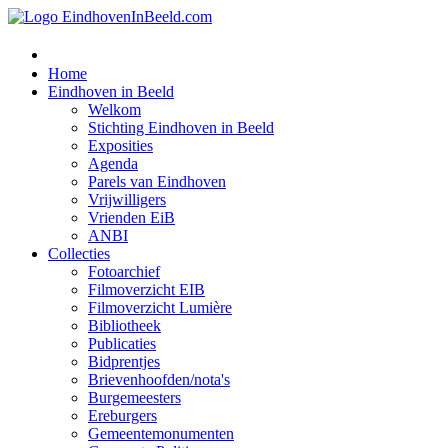
Home
Eindhoven in Beeld
Welkom
Stichting Eindhoven in Beeld
Exposities
Agenda
Parels van Eindhoven
Vrijwilligers
Vrienden EiB
ANBI
Collecties
Fotoarchief
Filmoverzicht EIB
Filmoverzicht Lumière
Bibliotheek
Publicaties
Bidprentjes
Brievenhoofden/nota's
Burgemeesters
Ereburgers
Gemeentemonumenten