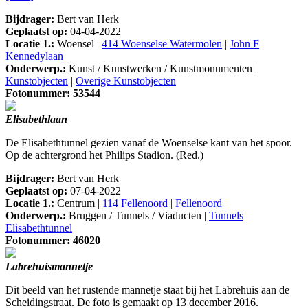
Bijdrager:
Bert van Herk
Geplaatst op:
04-04-2022
Locatie 1.:
Woensel |
414 Woenselse Watermolen
|
John F
Kennedylaan
Onderwerp.:
Kunst / Kunstwerken / Kunstmonumenten |
Kunstobjecten
|
Overige Kunstobjecten
Fotonummer: 53544
Elisabethlaan
De Elisabethtunnel gezien vanaf de Woenselse kant van het spoor.
Op de achtergrond het Philips Stadion. (Red.)
Bijdrager:
Bert van Herk
Geplaatst op:
07-04-2022
Locatie 1.:
Centrum |
114 Fellenoord
|
Fellenoord
Onderwerp.:
Bruggen / Tunnels / Viaducten |
Tunnels
|
Elisabethtunnel
Fotonummer: 46020
Labrehuismannetje
Dit beeld van het rustende mannetje staat bij het Labrehuis aan de
Scheidingstraat. De foto is gemaakt op 13 december 2016.