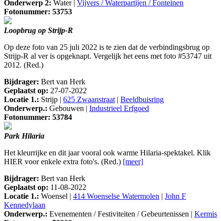
Onderwerp 2:
Water |
Vijvers / Waterpartijen / Fonteinen
Fotonummer: 53753
Loopbrug op Strijp-R
Op deze foto van 25 juli 2022 is te zien dat de verbindingsbrug op
Strijp-R al ver is opgeknapt. Vergelijk het eens met foto #53747 uit
2012. (Red.)
Bijdrager:
Bert van Herk
Geplaatst op:
27-07-2022
Locatie 1.:
Strijp |
625 Zwaanstraat
|
Beeldbuisring
Onderwerp.:
Gebouwen |
Industrieel Erfgoed
Fotonummer: 53784
Park Hilaria
Het kleurrijke en dit jaar vooral ook warme Hilaria-spektakel. Klik
HIER voor enkele extra foto's. (Red.)
[meer]
Bijdrager:
Bert van Herk
Geplaatst op:
11-08-2022
Locatie 1.:
Woensel |
414 Woenselse Watermolen
|
John F
Kennedylaan
Onderwerp.:
Evenementen / Festiviteiten / Gebeurtenissen |
Kermis