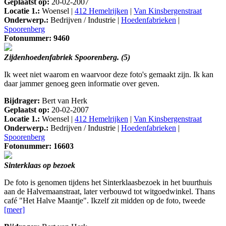
Geplaatst op:
20-02-2007
Locatie 1.:
Woensel |
412 Hemelrijken
|
Van Kinsbergenstraat
Onderwerp.:
Bedrijven / Industrie |
Hoedenfabrieken
|
Spoorenberg
Fotonummer: 9460
Zijdenhoedenfabriek Spoorenberg. (5)
Ik weet niet waarom en waarvoor deze foto's gemaakt zijn. Ik kan
daar jammer genoeg geen informatie over geven.
Bijdrager:
Bert van Herk
Geplaatst op:
20-02-2007
Locatie 1.:
Woensel |
412 Hemelrijken
|
Van Kinsbergenstraat
Onderwerp.:
Bedrijven / Industrie |
Hoedenfabrieken
|
Spoorenberg
Fotonummer: 16603
Sinterklaas op bezoek
De foto is genomen tijdens het Sinterklaasbezoek in het buurthuis
aan de Halvemaanstraat, later verbouwd tot witgoedwinkel. Thans
café "Het Halve Maantje". Ikzelf zit midden op de foto, tweede
[meer]