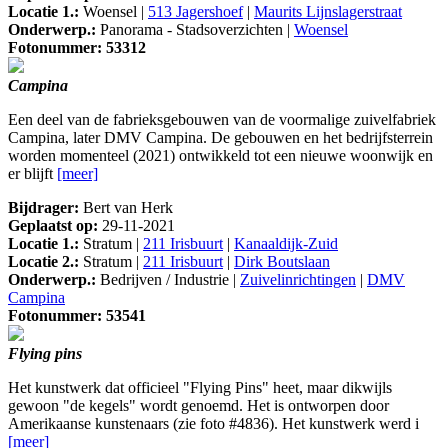
Locatie 1.:
Woensel |
513 Jagershoef
|
Maurits Lijnslagerstraat
Onderwerp.:
Panorama - Stadsoverzichten |
Woensel
Fotonummer: 53312
Campina
Een deel van de fabrieksgebouwen van de voormalige zuivelfabriek
Campina, later DMV Campina. De gebouwen en het bedrijfsterrein
worden momenteel (2021) ontwikkeld tot een nieuwe woonwijk en
er blijft
[meer]
Bijdrager:
Bert van Herk
Geplaatst op:
29-11-2021
Locatie 1.:
Stratum |
211 Irisbuurt
|
Kanaaldijk-Zuid
Locatie 2.:
Stratum |
211 Irisbuurt
|
Dirk Boutslaan
Onderwerp.:
Bedrijven / Industrie |
Zuivelinrichtingen
|
DMV
Campina
Fotonummer: 53541
Flying pins
Het kunstwerk dat officieel "Flying Pins" heet, maar dikwijls
gewoon "de kegels" wordt genoemd. Het is ontworpen door
Amerikaanse kunstenaars (zie foto #4836). Het kunstwerk werd i
[meer]