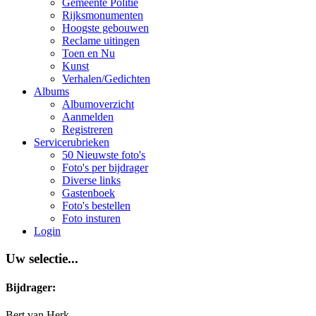
Gemeente Politie
Rijksmonumenten
Hoogste gebouwen
Reclame uitingen
Toen en Nu
Kunst
Verhalen/Gedichten
Albums
Albumoverzicht
Aanmelden
Registreren
Servicerubrieken
50 Nieuwste foto's
Foto's per bijdrager
Diverse links
Gastenboek
Foto's bestellen
Foto insturen
Login
Uw selectie...
Bijdrager:
Bert van Herk