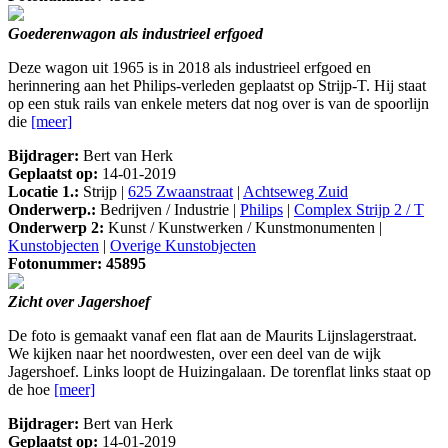
Goederenwagon als industrieel erfgoed
Deze wagon uit 1965 is in 2018 als industrieel erfgoed en
herinnering aan het Philips-verleden geplaatst op Strijp-T. Hij staat
op een stuk rails van enkele meters dat nog over is van de spoorlijn
die
[meer]
Bijdrager:
Bert van Herk
Geplaatst op:
14-01-2019
Locatie 1.:
Strijp |
625 Zwaanstraat
|
Achtseweg Zuid
Onderwerp.:
Bedrijven / Industrie |
Philips
|
Complex Strijp 2 / T
Onderwerp 2:
Kunst / Kunstwerken / Kunstmonumenten |
Kunstobjecten
|
Overige Kunstobjecten
Fotonummer: 45895
Zicht over Jagershoef
De foto is gemaakt vanaf een flat aan de Maurits Lijnslagerstraat.
We kijken naar het noordwesten, over een deel van de wijk
Jagershoef. Links loopt de Huizingalaan. De torenflat links staat op
de hoe
[meer]
Bijdrager:
Bert van Herk
Geplaatst op:
14-01-2019