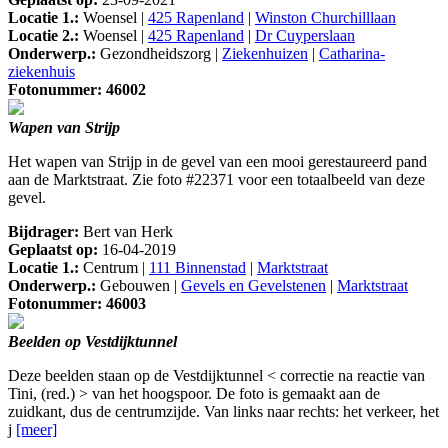
Locatie 1.:
Woensel |
425 Rapenland
|
Winston Churchilllaan
Locatie 2.:
Woensel |
425 Rapenland
|
Dr Cuyperslaan
Onderwerp.:
Gezondheidszorg |
Ziekenhuizen
|
Catharina-
ziekenhuis
Fotonummer: 46002
Wapen van Strijp
Het wapen van Strijp in de gevel van een mooi gerestaureerd pand
aan de Marktstraat. Zie foto #22371 voor een totaalbeeld van deze
gevel.
Bijdrager:
Bert van Herk
Geplaatst op:
16-04-2019
Locatie 1.:
Centrum |
111 Binnenstad
|
Marktstraat
Onderwerp.:
Gebouwen |
Gevels en Gevelstenen
|
Marktstraat
Fotonummer: 46003
Beelden op Vestdijktunnel
Deze beelden staan op de Vestdijktunnel < correctie na reactie van
Tini, (red.) > van het hoogspoor. De foto is gemaakt aan de
zuidkant, dus de centrumzijde. Van links naar rechts: het verkeer, het
j
[meer]