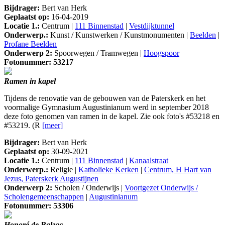
Bijdrager:
Bert van Herk
Geplaatst op:
16-04-2019
Locatie 1.:
Centrum |
111 Binnenstad
|
Vestdijktunnel
Onderwerp.:
Kunst / Kunstwerken / Kunstmonumenten |
Beelden
|
Profane Beelden
Onderwerp 2:
Spoorwegen / Tramwegen |
Hoogspoor
Fotonummer: 53217
Ramen in kapel
Tijdens de renovatie van de gebouwen van de Paterskerk en het
voormalige Gymnasium Augustinianum werd in september 2018
deze foto genomen van ramen in de kapel. Zie ook foto's #53218 en
#53219. (R
[meer]
Bijdrager:
Bert van Herk
Geplaatst op:
30-09-2021
Locatie 1.:
Centrum |
111 Binnenstad
|
Kanaalstraat
Onderwerp.:
Religie |
Katholieke Kerken
|
Centrum, H Hart van
Jezus, Paterskerk Augustijnen
Onderwerp 2:
Scholen / Onderwijs |
Voortgezet Onderwijs /
Scholengemeenschappen
|
Augustinianum
Fotonummer: 53306
Honoré de Balzac