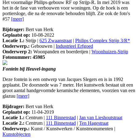
Het voormalige Philips-gebouw RF op Strijp-R. In mei 2019 was
het in de fase van verbouwen voor woningen. Op de hoek is een
portiersloge, die na de renovatie behouden blijft. Zie ook de foto's
#57
[meer]
Bijdrager:
Bert van Herk
Geplaatst op:
10-08-2022
Locatie 1.:
Strijp |
625 Zwaanstraat
|
Philips Complex Strijp 3/R*
Onderwerp.:
Gebouwen |
Industrieel Erfgoed
Onderwerp 2:
Woonpanden en boerderijen |
Woonhuizen-Strijp
Fotonummer: 45985
Fontein bij Heuvel-ingang
Deze fontein is een ontwerp van Jacques Slegers en is in 1992
geplaatst. De doorsnede was 7 meter. Het kunstwerk bestaat uit een
groot aantal handgevormde keramische elementen, voorzien van een
glazuu
[meer]
Bijdrager:
Bert van Herk
Geplaatst op:
11-04-2019
Locatie 1.:
Centrum |
111 Binnenstad
|
Jan van Lieshoutstraat
Locatie 2.:
Centrum |
111 Binnenstad
|
Ten Hagestraat
Onderwerp.:
Kunst / Kunstwerken / Kunstmonumenten |
Kunstobjecten