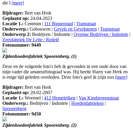
die l
[meer]
Bijdrager:
Bert van Herk
Geplaatst op:
24-04-2023
Locatie 1.:
Centrum |
111 Binnenstad
|
Tramstraat
Onderwerp.:
Gebouwen |
Gevels en Gevelstenen
|
Tramstraat
Onderwerp 2:
Bedrijven / Industrie |
Overige Bedrijven / Industrie
|
Zeepfabriek De Lelie / Redelé
Fotonummer: 9449
Zijdenhoedenfabriek Spoorenberg. (1)
Deze en de volgende foto's heb ik gevonden in een oude doos van
mijn vader die amateurfotograaf was. Hij heette Harry van Herk en
is enige tijd geleden overleden. Deze foto's geef ik (zijn zoo
[meer]
Bijdrager:
Bert van Herk
Geplaatst op:
20-02-2007
Locatie 1.:
Woensel |
412 Hemelrijken
|
Van Kinsbergenstraat
Onderwerp.:
Bedrijven / Industrie |
Hoedenfabrieken
|
Spoorenberg
Fotonummer: 9450
Zijdenhoedenfabriek Spoorenberg. (2)