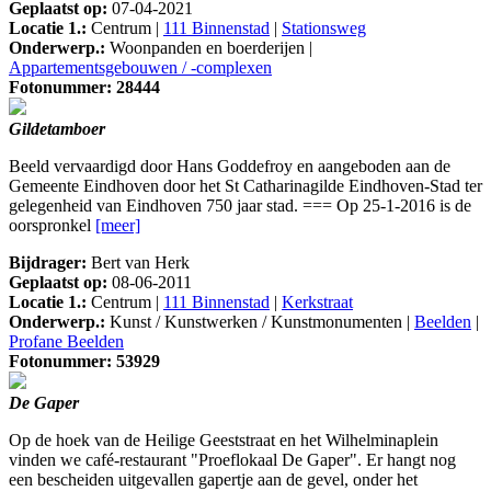
Geplaatst op:
07-04-2021
Locatie 1.:
Centrum |
111 Binnenstad
|
Stationsweg
Onderwerp.:
Woonpanden en boerderijen |
Appartementsgebouwen / -complexen
Fotonummer: 28444
Gildetamboer
Beeld vervaardigd door Hans Goddefroy en aangeboden aan de
Gemeente Eindhoven door het St Catharinagilde Eindhoven-Stad ter
gelegenheid van Eindhoven 750 jaar stad. === Op 25-1-2016 is de
oorspronkel
[meer]
Bijdrager:
Bert van Herk
Geplaatst op:
08-06-2011
Locatie 1.:
Centrum |
111 Binnenstad
|
Kerkstraat
Onderwerp.:
Kunst / Kunstwerken / Kunstmonumenten |
Beelden
|
Profane Beelden
Fotonummer: 53929
De Gaper
Op de hoek van de Heilige Geeststraat en het Wilhelminaplein
vinden we café-restaurant "Proeflokaal De Gaper". Er hangt nog
een bescheiden uitgevallen gapertje aan de gevel, onder het