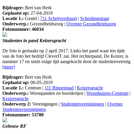
Bijdrager:
Bert van Herk
Geplaatst op:
27-04-2019
Locatie 1.:
Gestel |
711 Schrijversbuurt
|
Scheidingstraat
Onderwerp.:
Gezondheidszorg |
Overige Gezondheidszorg
Fotonummer: 46034
Studenten in pand Keizersgracht
De foto is gemaakt op 2 april 2017. Links het pand waar ten tijde
van de foto het bedrijf CleverIT zat. Het rechterpand, De Keizer, is
nummer 17 en sinds enige tijd aangekocht door de studentenverenig
[meer]
Bijdrager:
Bert van Herk
Geplaatst op:
06-05-2019
Locatie 1.:
Centrum |
111 Binnenstad
|
Keizersgracht
Onderwerp.:
Woonpanden en boerderijen |
Woonhuizen-Centrum
|
Keizersgracht
Onderwerp 2:
Verenigingen |
Studentenverenigingen
|
Overige
Studentenverenigingen
Fotonummer: 53780
Gebouw RF