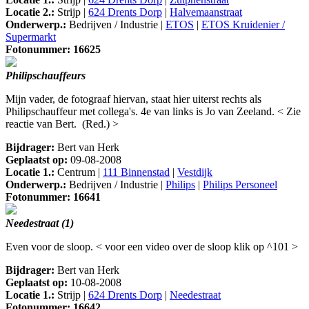
Locatie 2.:
Strijp |
624 Drents Dorp
|
Halvemaanstraat
Onderwerp.:
Bedrijven / Industrie |
ETOS
|
ETOS Kruidenier /
Supermarkt
Fotonummer: 16625
Philipschauffeurs
Mijn vader, de fotograaf hiervan, staat hier uiterst rechts als
Philipschauffeur met collega's. 4e van links is Jo van Zeeland. < Zie
reactie van Bert. (Red.) >
Bijdrager:
Bert van Herk
Geplaatst op:
09-08-2008
Locatie 1.:
Centrum |
111 Binnenstad
|
Vestdijk
Onderwerp.:
Bedrijven / Industrie |
Philips
|
Philips Personeel
Fotonummer: 16641
Needestraat (1)
Even voor de sloop. < voor een video over de sloop klik op ^101 >
Bijdrager:
Bert van Herk
Geplaatst op:
10-08-2008
Locatie 1.:
Strijp |
624 Drents Dorp
|
Needestraat
Fotonummer: 16642