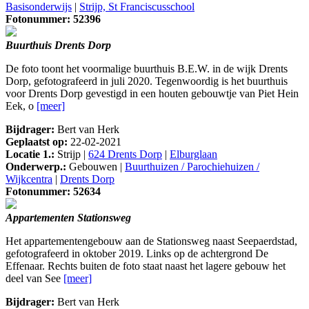
Basisonderwijs
|
Strijp, St Franciscusschool
Fotonummer: 52396
Buurthuis Drents Dorp
De foto toont het voormalige buurthuis B.E.W. in de wijk Drents
Dorp, gefotografeerd in juli 2020. Tegenwoordig is het buurthuis
voor Drents Dorp gevestigd in een houten gebouwtje van Piet Hein
Eek, o
[meer]
Bijdrager:
Bert van Herk
Geplaatst op:
22-02-2021
Locatie 1.:
Strijp |
624 Drents Dorp
|
Elburglaan
Onderwerp.:
Gebouwen |
Buurthuizen / Parochiehuizen /
Wijkcentra
|
Drents Dorp
Fotonummer: 52634
Appartementen Stationsweg
Het appartementengebouw aan de Stationsweg naast Seepaerdstad,
gefotografeerd in oktober 2019. Links op de achtergrond De
Effenaar. Rechts buiten de foto staat naast het lagere gebouw het
deel van See
[meer]
Bijdrager:
Bert van Herk