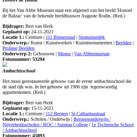
Bij het Van Abbe Museum staat een afgietsel van het beeld 'Honoré
de Balzac' van de bekende beeldhouwer Auguste Rodin. (Red.)
Bijdrager:
Bert van Herk
Geplaatst op:
24-11-2021
Locatie 1.:
Centrum |
111 Binnenstad
|
Stratumsedijk
Onderwerp.:
Kunst / Kunstwerken / Kunstmonumenten |
Beelden
|
Profane Beelden
Onderwerp 2:
Gebouwen |
Musea
|
Van Abbemuseum
Fotonummer: 53294
Ambachtsschool
Het mooi gerestaureerde gebouw van de eerste ambachtsschool die
de stad rijk was. In het gebouw uit 1906 zijn tegenwoordig
appartementen. (Red.)
Bijdrager:
Bert van Herk
Geplaatst op:
15-11-2021
Locatie 1.:
Centrum |
112 Bergen
|
St Catharinastraat
Onderwerp.:
Scholen / Onderwijs |
Beroepsonderwijs /
Nijverheidsscholen / ROC / Summa College
|
1e Technische School
/ Ambachtsschool
Fotonummer: 45893