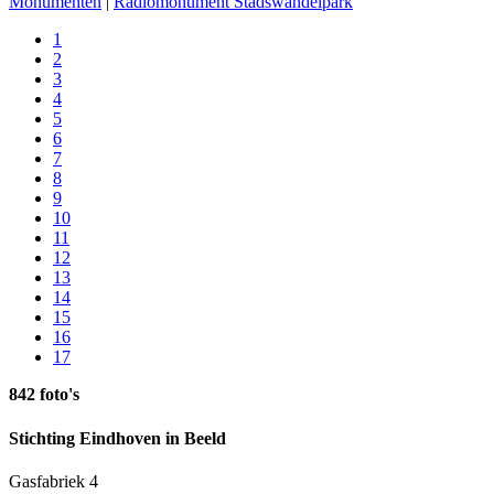
Monumenten
|
Radiomonument Stadswandelpark
1
2
3
4
5
6
7
8
9
10
11
12
13
14
15
16
17
842 foto's
Stichting Eindhoven in Beeld
Gasfabriek 4