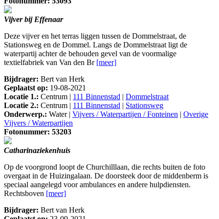
Fotonummer: 53093
Vijver bij Effenaar
Deze vijver en het terras liggen tussen de Dommelstraat, de
Stationsweg en de Dommel. Langs de Dommelstraat ligt de
waterpartij achter de behouden gevel van de voormalige
textielfabriek van Van den Br
[meer]
Bijdrager:
Bert van Herk
Geplaatst op:
19-08-2021
Locatie 1.:
Centrum |
111 Binnenstad
|
Dommelstraat
Locatie 2.:
Centrum |
111 Binnenstad
|
Stationsweg
Onderwerp.:
Water |
Vijvers / Waterpartijen / Fonteinen
|
Overige
Vijvers / Waterpartijen
Fotonummer: 53203
Catharinaziekenhuis
Op de voorgrond loopt de Churchilllaan, die rechts buiten de foto
overgaat in de Huizingalaan. De doorsteek door de middenberm is
speciaal aangelegd voor ambulances en andere hulpdiensten.
Rechtsboven
[meer]
Bijdrager:
Bert van Herk
Geplaatst op:
23-09-2021