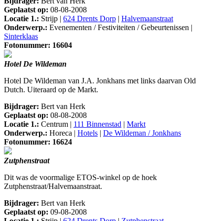
Bijdrager:
Bert van Herk
Geplaatst op:
08-08-2008
Locatie 1.:
Strijp |
624 Drents Dorp
|
Halvemaanstraat
Onderwerp.:
Evenementen / Festiviteiten / Gebeurtenissen |
Sinterklaas
Fotonummer: 16604
Hotel De Wildeman
Hotel De Wildeman van J.A. Jonkhans met links daarvan Old
Dutch. Uiteraard op de Markt.
Bijdrager:
Bert van Herk
Geplaatst op:
08-08-2008
Locatie 1.:
Centrum |
111 Binnenstad
|
Markt
Onderwerp.:
Horeca |
Hotels
|
De Wildeman / Jonkhans
Fotonummer: 16624
Zutphenstraat
Dit was de voormalige ETOS-winkel op de hoek
Zutphenstraat/Halvemaanstraat.
Bijdrager:
Bert van Herk
Geplaatst op:
09-08-2008
Locatie 1.:
Strijp |
624 Drents Dorp
|
Zutphenstraat