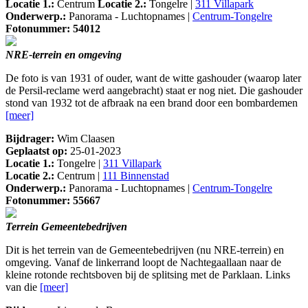
Locatie 1.:
Centrum
Locatie 2.:
Tongelre |
311 Villapark
Onderwerp.:
Panorama - Luchtopnames |
Centrum-Tongelre
Fotonummer: 54012
NRE-terrein en omgeving
De foto is van 1931 of ouder, want de witte gashouder (waarop later
de Persil-reclame werd aangebracht) staat er nog niet. Die gashouder
stond van 1932 tot de afbraak na een brand door een bombardemen
[meer]
Bijdrager:
Wim Claasen
Geplaatst op:
25-01-2023
Locatie 1.:
Tongelre |
311 Villapark
Locatie 2.:
Centrum |
111 Binnenstad
Onderwerp.:
Panorama - Luchtopnames |
Centrum-Tongelre
Fotonummer: 55667
Terrein Gemeentebedrijven
Dit is het terrein van de Gemeentebedrijven (nu NRE-terrein) en
omgeving. Vanaf de linkerrand loopt de Nachtegaallaan naar de
kleine rotonde rechtsboven bij de splitsing met de Parklaan. Links
van die
[meer]