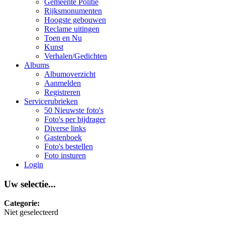
Gemeente Politie
Rijksmonumenten
Hoogste gebouwen
Reclame uitingen
Toen en Nu
Kunst
Verhalen/Gedichten
Albums
Albumoverzicht
Aanmelden
Registreren
Servicerubrieken
50 Nieuwste foto's
Foto's per bijdrager
Diverse links
Gastenboek
Foto's bestellen
Foto insturen
Login
Uw selectie...
Categorie:
Niet geselecteerd