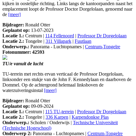
kijken in oostelijke richting. Links langs de kantoorpanden naast het
emplacement loopt de Professor Doctor Dorgelolaan, genoemd naar
de
[meer]
Bijdrager:
Ronald Otter
Geplaatst op:
13-07-2023
Locatie 1.:
Centrum |
114 Fellenoord
|
Professor Dr Dorgelolaan
Locatie 2.:
Tongelre |
311 Villapark
|
Fuutlaan
Onderwerp.:
Panorama - Luchtopnames |
Centrum-Tongelre
Fotonummer: 42593
TU/e vanuit de lucht
TU-terrein met rechts ervan verticaal de Professor Dorgelolaan,
linksonder een stukje van de John F. Kennedylaan en daarboven de
Dommel. Op de achtergrond helemaal linksboven de
waterzuiveringsinstal
[meer]
Bijdrager:
Ronald Otter
Geplaatst op:
09-09-2024
Locatie 1.:
Centrum |
115 TU-terrein
|
Professor Dr Dorgelolaan
Locatie 2.:
Tongelre |
336 Karpen
|
Karpendonkse Plas
Onderwerp.:
Scholen / Onderwijs |
Technische Universiteit
(Technische Hogeschool)
Onderwerp 2:
Panorama - Luchtopnames |
Centrum-Tongelre