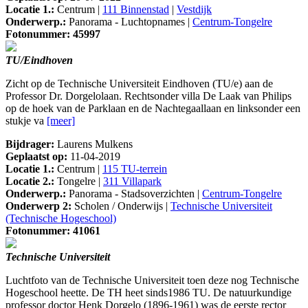
Locatie 1.:
Centrum |
111 Binnenstad
|
Vestdijk
Onderwerp.:
Panorama - Luchtopnames |
Centrum-Tongelre
Fotonummer: 45997
TU/Eindhoven
Zicht op de Technische Universiteit Eindhoven (TU/e) aan de
Professor Dr. Dorgelolaan. Rechtsonder villa De Laak van Philips
op de hoek van de Parklaan en de Nachtegaallaan en linksonder een
stukje va
[meer]
Bijdrager:
Laurens Mulkens
Geplaatst op:
11-04-2019
Locatie 1.:
Centrum |
115 TU-terrein
Locatie 2.:
Tongelre |
311 Villapark
Onderwerp.:
Panorama - Stadsoverzichten |
Centrum-Tongelre
Onderwerp 2:
Scholen / Onderwijs |
Technische Universiteit
(Technische Hogeschool)
Fotonummer: 41061
Technische Universiteit
Luchtfoto van de Technische Universiteit toen deze nog Technische
Hogeschool heette. De TH heet sinds1986 TU. De natuurkundige
professor doctor Henk Dorgelo (1896-1961) was de eerste rector