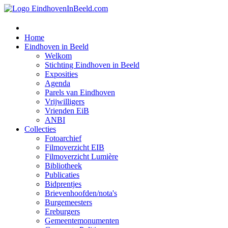
Home
Eindhoven in Beeld
Welkom
Stichting Eindhoven in Beeld
Exposities
Agenda
Parels van Eindhoven
Vrijwilligers
Vrienden EiB
ANBI
Collecties
Fotoarchief
Filmoverzicht EIB
Filmoverzicht Lumière
Bibliotheek
Publicaties
Bidprentjes
Brievenhoofden/nota's
Burgemeesters
Ereburgers
Gemeentemonumenten