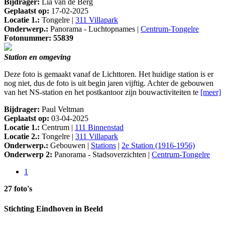
Bijdrager:
Lia van de Berg
Geplaatst op:
17-02-2025
Locatie 1.:
Tongelre |
311 Villapark
Onderwerp.:
Panorama - Luchtopnames |
Centrum-Tongelre
Fotonummer: 55839
Station en omgeving
Deze foto is gemaakt vanaf de Lichttoren. Het huidige station is er
nog niet, dus de foto is uit begin jaren vijftig. Achter de gebouwen
van het NS-station en het postkantoor zijn bouwactiviteiten te
[meer]
Bijdrager:
Paul Veltman
Geplaatst op:
03-04-2025
Locatie 1.:
Centrum |
111 Binnenstad
Locatie 2.:
Tongelre |
311 Villapark
Onderwerp.:
Gebouwen |
Stations
|
2e Station (1916-1956)
Onderwerp 2:
Panorama - Stadsoverzichten |
Centrum-Tongelre
1
27 foto's
Stichting Eindhoven in Beeld