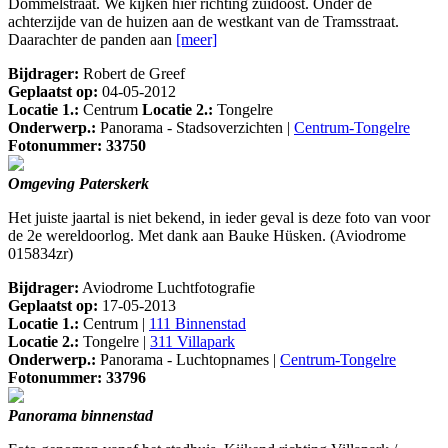
Dommelstraat. We kijken hier richting zuidoost. Onder de
achterzijde van de huizen aan de westkant van de Tramsstraat.
Daarachter de panden aan
[meer]
Bijdrager:
Robert de Greef
Geplaatst op:
04-05-2012
Locatie 1.:
Centrum
Locatie 2.:
Tongelre
Onderwerp.:
Panorama - Stadsoverzichten |
Centrum-Tongelre
Fotonummer: 33750
Omgeving Paterskerk
Het juiste jaartal is niet bekend, in ieder geval is deze foto van voor
de 2e wereldoorlog. Met dank aan Bauke Hüsken. (Aviodrome
015834zr)
Bijdrager:
Aviodrome Luchtfotografie
Geplaatst op:
17-05-2013
Locatie 1.:
Centrum |
111 Binnenstad
Locatie 2.:
Tongelre |
311 Villapark
Onderwerp.:
Panorama - Luchtopnames |
Centrum-Tongelre
Fotonummer: 33796
Panorama binnenstad