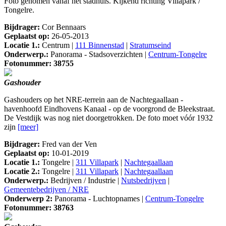
Foto genomen vanaf het stadhuis. Kijkend richting Villapark /
Tongelre.
Bijdrager:
Cor Bennaars
Geplaatst op:
26-05-2013
Locatie 1.:
Centrum |
111 Binnenstad
|
Stratumseind
Onderwerp.:
Panorama - Stadsoverzichten |
Centrum-Tongelre
Fotonummer: 38755
Gashouder
Gashouders op het NRE-terrein aan de Nachtegaallaan -
havenhoofd Eindhovens Kanaal - op de voorgrond de Bleekstraat.
De Vestdijk was nog niet doorgetrokken. De foto moet vóór 1932
zijn
[meer]
Bijdrager:
Fred van der Ven
Geplaatst op:
10-01-2019
Locatie 1.:
Tongelre |
311 Villapark
|
Nachtegaallaan
Locatie 2.:
Tongelre |
311 Villapark
|
Nachtegaallaan
Onderwerp.:
Bedrijven / Industrie |
Nutsbedrijven
|
Gemeentebedrijven / NRE
Onderwerp 2:
Panorama - Luchtopnames |
Centrum-Tongelre
Fotonummer: 38763