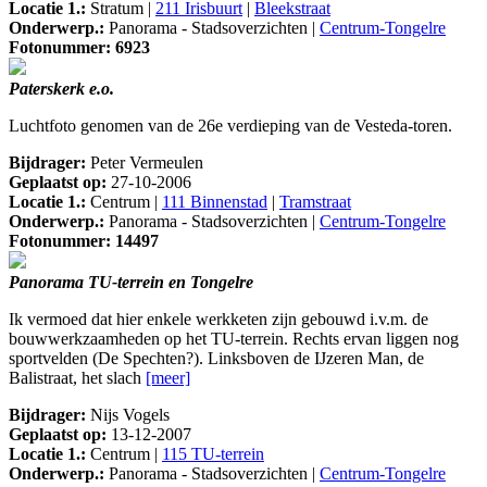
Locatie 1.:
Stratum |
211 Irisbuurt
|
Bleekstraat
Onderwerp.:
Panorama - Stadsoverzichten |
Centrum-Tongelre
Fotonummer: 6923
Paterskerk e.o.
Luchtfoto genomen van de 26e verdieping van de Vesteda-toren.
Bijdrager:
Peter Vermeulen
Geplaatst op:
27-10-2006
Locatie 1.:
Centrum |
111 Binnenstad
|
Tramstraat
Onderwerp.:
Panorama - Stadsoverzichten |
Centrum-Tongelre
Fotonummer: 14497
Panorama TU-terrein en Tongelre
Ik vermoed dat hier enkele werkketen zijn gebouwd i.v.m. de
bouwwerkzaamheden op het TU-terrein. Rechts ervan liggen nog
sportvelden (De Spechten?). Linksboven de IJzeren Man, de
Balistraat, het slach
[meer]
Bijdrager:
Nijs Vogels
Geplaatst op:
13-12-2007
Locatie 1.:
Centrum |
115 TU-terrein
Onderwerp.:
Panorama - Stadsoverzichten |
Centrum-Tongelre