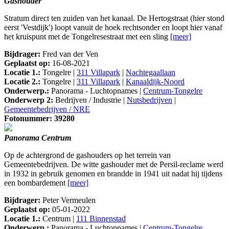
Gashouder
Stratum direct ten zuiden van het kanaal. De Hertogstraat (hier stond
eerst 'Vestdijk') loopt vanuit de hoek rechtsonder en loopt hier vanaf
het kruispunt met de Tongelresestraat met een sling
[meer]
Bijdrager:
Fred van der Ven
Geplaatst op:
16-08-2021
Locatie 1.:
Tongelre |
311 Villapark
|
Nachtegaallaan
Locatie 2.:
Tongelre |
311 Villapark
|
Kanaaldijk-Noord
Onderwerp.:
Panorama - Luchtopnames |
Centrum-Tongelre
Onderwerp 2:
Bedrijven / Industrie |
Nutsbedrijven
|
Gemeentebedrijven / NRE
Fotonummer: 39280
Panorama Centrum
Op de achtergrond de gashouders op het terrein van
Gemeentebedrijven. De witte gashouder met de Persil-reclame werd
in 1932 in gebruik genomen en brandde in 1941 uit nadat hij tijdens
een bombardement
[meer]
Bijdrager:
Peter Vermeulen
Geplaatst op:
05-01-2022
Locatie 1.:
Centrum |
111 Binnenstad
Onderwerp.:
Panorama - Luchtopnames |
Centrum-Tongelre