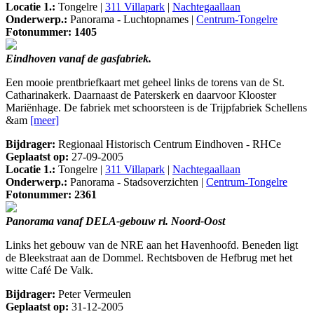
Locatie 1.:
Tongelre |
311 Villapark
|
Nachtegaallaan
Onderwerp.:
Panorama - Luchtopnames |
Centrum-Tongelre
Fotonummer: 1405
Eindhoven vanaf de gasfabriek.
Een mooie prentbriefkaart met geheel links de torens van de St.
Catharinakerk. Daarnaast de Paterskerk en daarvoor Klooster
Mariënhage. De fabriek met schoorsteen is de Trijpfabriek Schellens
&am
[meer]
Bijdrager:
Regionaal Historisch Centrum Eindhoven - RHCe
Geplaatst op:
27-09-2005
Locatie 1.:
Tongelre |
311 Villapark
|
Nachtegaallaan
Onderwerp.:
Panorama - Stadsoverzichten |
Centrum-Tongelre
Fotonummer: 2361
Panorama vanaf DELA-gebouw ri. Noord-Oost
Links het gebouw van de NRE aan het Havenhoofd. Beneden ligt
de Bleekstraat aan de Dommel. Rechtsboven de Hefbrug met het
witte Café De Valk.
Bijdrager:
Peter Vermeulen
Geplaatst op:
31-12-2005