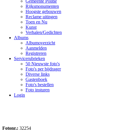
Gemeente Politie
Rijksmonumenten
Hoogste gebouwen
Reclame uitingen
Toen en Nu
Kunst
Verhalen/Gedichten
Albums
Albumoverzicht
Aanmelden
Registreren
Servicerubrieken
50 Nieuwste foto's
Foto's per bijdrager
Diverse links
Gastenboek
Foto's bestellen
Foto insturen
Login
Fotonr.:
32254