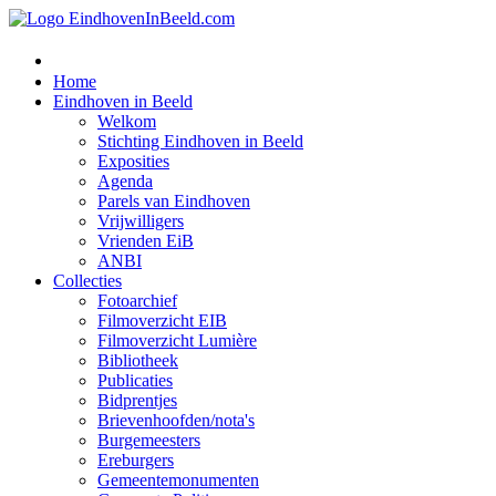
Home
Eindhoven in Beeld
Welkom
Stichting Eindhoven in Beeld
Exposities
Agenda
Parels van Eindhoven
Vrijwilligers
Vrienden EiB
ANBI
Collecties
Fotoarchief
Filmoverzicht EIB
Filmoverzicht Lumière
Bibliotheek
Publicaties
Bidprentjes
Brievenhoofden/nota's
Burgemeesters
Ereburgers
Gemeentemonumenten