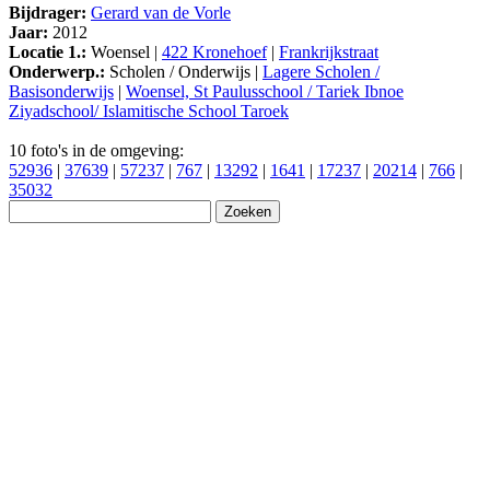
Bijdrager:
Gerard van de Vorle
Jaar:
2012
Locatie 1.:
Woensel |
422 Kronehoef
|
Frankrijkstraat
Onderwerp.:
Scholen / Onderwijs |
Lagere Scholen /
Basisonderwijs
|
Woensel, St Paulusschool / Tariek Ibnoe
Ziyadschool/ Islamitische School Taroek
10 foto's in de omgeving:
52936
|
37639
|
57237
|
767
|
13292
|
1641
|
17237
|
20214
|
766
|
35032