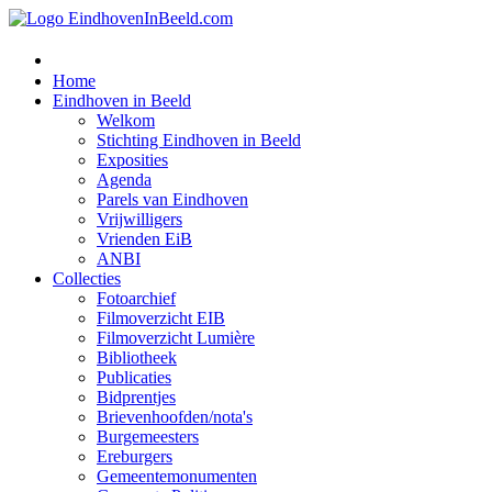
Home
Eindhoven in Beeld
Welkom
Stichting Eindhoven in Beeld
Exposities
Agenda
Parels van Eindhoven
Vrijwilligers
Vrienden EiB
ANBI
Collecties
Fotoarchief
Filmoverzicht EIB
Filmoverzicht Lumière
Bibliotheek
Publicaties
Bidprentjes
Brievenhoofden/nota's
Burgemeesters
Ereburgers
Gemeentemonumenten