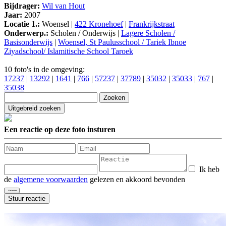
Bijdrager:
Wil van Hout
Jaar:
2007
Locatie 1.:
Woensel |
422 Kronehoef
|
Frankrijkstraat
Onderwerp.:
Scholen / Onderwijs |
Lagere Scholen /
Basisonderwijs
|
Woensel, St Paulusschool / Tariek Ibnoe
Ziyadschool/ Islamitische School Taroek
10 foto's in de omgeving:
17237
|
13292
|
1641
|
766
|
57237
|
37789
|
35032
|
35033
|
767
|
35038
Een reactie op deze foto insturen
Ik heb
de
algemene voorwaarden
gelezen en akkoord bevonden