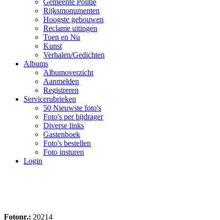
Gemeente Politie
Rijksmonumenten
Hoogste gebouwen
Reclame uitingen
Toen en Nu
Kunst
Verhalen/Gedichten
Albums
Albumoverzicht
Aanmelden
Registreren
Servicerubrieken
50 Nieuwste foto's
Foto's per bijdrager
Diverse links
Gastenboek
Foto's bestellen
Foto insturen
Login
Fotonr.:
20214