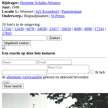
Bijdrager:
Henriette Schalks-Wouters
Jaar:
1948
Locatie 1.:
Woensel |
422 Kronehoef
|
Pastoriestraat
Onderwerp.:
Begraafplaatsen |
St Petrus
10 foto's in de omgeving:
17242
|
12430
|
6678
|
34838
|
23417
|
26616
|
4096
|
4098
|
17241
|
17843
Een reactie op deze foto insturen
Ik heb
de
algemene voorwaarden
gelezen en akkoord bevonden