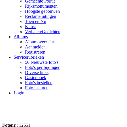
Gemeente Politie
Rijksmonumenten
Hoogste gebouwen
Reclame uitingen
Toen en Nu
Kunst
Verhalen/Gedichten
Albums
Albumoverzicht
Aanmelden
Registreren
Servicerubrieken
50 Nieuwste foto's
Foto's per bijdrager
Diverse links
Gastenboek
Foto's bestellen
Foto insturen
Login
Fotonr.:
12651