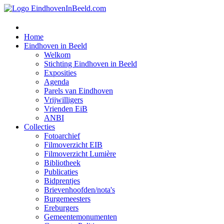
Home
Eindhoven in Beeld
Welkom
Stichting Eindhoven in Beeld
Exposities
Agenda
Parels van Eindhoven
Vrijwilligers
Vrienden EiB
ANBI
Collecties
Fotoarchief
Filmoverzicht EIB
Filmoverzicht Lumière
Bibliotheek
Publicaties
Bidprentjes
Brievenhoofden/nota's
Burgemeesters
Ereburgers
Gemeentemonumenten