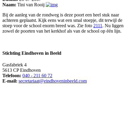
Naam:
Tini van Rooij
Bij de aanleg van de rondweg is deze poort een heel stuk naar
achteren geplaatst. Kijk eens wat een smal stoepje, dit terwijl de
stoep voor de school enorm breed was. Zie foto
2111
. Nu liggen
zowel de poorten van het kerkhof als van de school op één lijn.
Stichting Eindhoven in Beeld
Gasfabriek 4
5613 CP Eindhoven
Telefoon:
040 - 211 60 72
E-mail:
secretariaat@eindhoveninbeeld.com