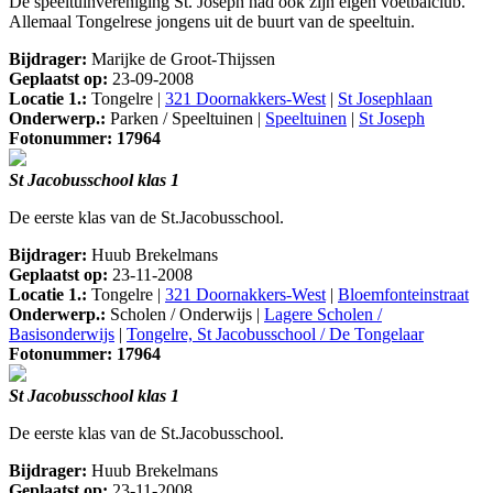
De speeltuinvereniging St. Joseph had ook zijn eigen voetbalclub.
Allemaal Tongelrese jongens uit de buurt van de speeltuin.
Bijdrager:
Marijke de Groot-Thijssen
Geplaatst op:
23-09-2008
Locatie 1.:
Tongelre |
321 Doornakkers-West
|
St Josephlaan
Onderwerp.:
Parken / Speeltuinen |
Speeltuinen
|
St Joseph
Fotonummer: 17964
St Jacobusschool klas 1
De eerste klas van de St.Jacobusschool.
Bijdrager:
Huub Brekelmans
Geplaatst op:
23-11-2008
Locatie 1.:
Tongelre |
321 Doornakkers-West
|
Bloemfonteinstraat
Onderwerp.:
Scholen / Onderwijs |
Lagere Scholen /
Basisonderwijs
|
Tongelre, St Jacobusschool / De Tongelaar
Fotonummer: 17964
St Jacobusschool klas 1
De eerste klas van de St.Jacobusschool.
Bijdrager:
Huub Brekelmans
Geplaatst op:
23-11-2008