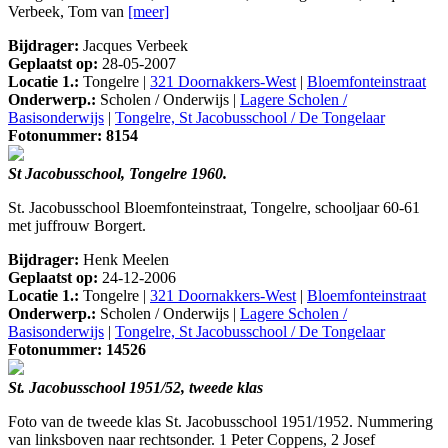
Verbeek, Tom van
[meer]
Bijdrager:
Jacques Verbeek
Geplaatst op:
28-05-2007
Locatie 1.:
Tongelre |
321 Doornakkers-West
|
Bloemfonteinstraat
Onderwerp.:
Scholen / Onderwijs |
Lagere Scholen /
Basisonderwijs
|
Tongelre, St Jacobusschool / De Tongelaar
Fotonummer: 8154
St Jacobusschool, Tongelre 1960.
St. Jacobusschool Bloemfonteinstraat, Tongelre, schooljaar 60-61
met juffrouw Borgert.
Bijdrager:
Henk Meelen
Geplaatst op:
24-12-2006
Locatie 1.:
Tongelre |
321 Doornakkers-West
|
Bloemfonteinstraat
Onderwerp.:
Scholen / Onderwijs |
Lagere Scholen /
Basisonderwijs
|
Tongelre, St Jacobusschool / De Tongelaar
Fotonummer: 14526
St. Jacobusschool 1951/52, tweede klas
Foto van de tweede klas St. Jacobusschool 1951/1952. Nummering
van linksboven naar rechtsonder. 1 Peter Coppens, 2 Josef