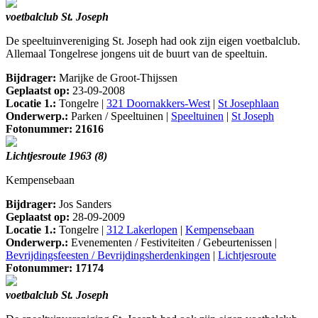
voetbalclub St. Joseph
De speeltuinvereniging St. Joseph had ook zijn eigen voetbalclub.
Allemaal Tongelrese jongens uit de buurt van de speeltuin.
Bijdrager:
Marijke de Groot-Thijssen
Geplaatst op:
23-09-2008
Locatie 1.:
Tongelre |
321 Doornakkers-West
|
St Josephlaan
Onderwerp.:
Parken / Speeltuinen |
Speeltuinen
|
St Joseph
Fotonummer: 21616
Lichtjesroute 1963 (8)
Kempensebaan
Bijdrager:
Jos Sanders
Geplaatst op:
28-09-2009
Locatie 1.:
Tongelre |
312 Lakerlopen
|
Kempensebaan
Onderwerp.:
Evenementen / Festiviteiten / Gebeurtenissen |
Bevrijdingsfeesten / Bevrijdingsherdenkingen
|
Lichtjesroute
Fotonummer: 17174
voetbalclub St. Joseph