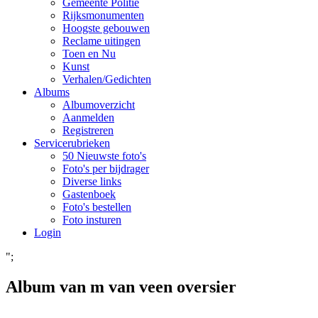
Gemeente Politie
Rijksmonumenten
Hoogste gebouwen
Reclame uitingen
Toen en Nu
Kunst
Verhalen/Gedichten
Albums
Albumoverzicht
Aanmelden
Registreren
Servicerubrieken
50 Nieuwste foto's
Foto's per bijdrager
Diverse links
Gastenboek
Foto's bestellen
Foto insturen
Login
";
Album van m van veen oversier