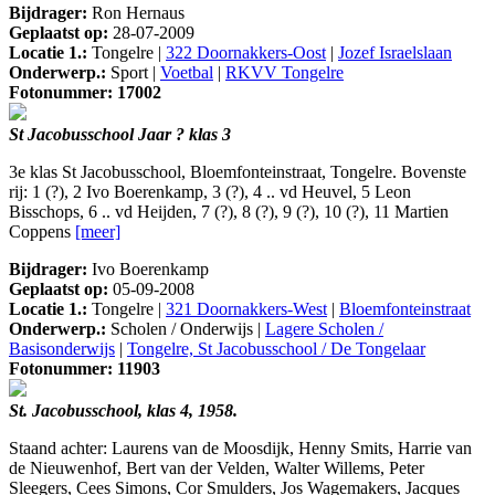
Bijdrager:
Ron Hernaus
Geplaatst op:
28-07-2009
Locatie 1.:
Tongelre |
322 Doornakkers-Oost
|
Jozef Israelslaan
Onderwerp.:
Sport |
Voetbal
|
RKVV Tongelre
Fotonummer: 17002
St Jacobusschool Jaar ? klas 3
3e klas St Jacobusschool, Bloemfonteinstraat, Tongelre. Bovenste
rij: 1 (?), 2 Ivo Boerenkamp, 3 (?), 4 .. vd Heuvel, 5 Leon
Bisschops, 6 .. vd Heijden, 7 (?), 8 (?), 9 (?), 10 (?), 11 Martien
Coppens
[meer]
Bijdrager:
Ivo Boerenkamp
Geplaatst op:
05-09-2008
Locatie 1.:
Tongelre |
321 Doornakkers-West
|
Bloemfonteinstraat
Onderwerp.:
Scholen / Onderwijs |
Lagere Scholen /
Basisonderwijs
|
Tongelre, St Jacobusschool / De Tongelaar
Fotonummer: 11903
St. Jacobusschool, klas 4, 1958.
Staand achter: Laurens van de Moosdijk, Henny Smits, Harrie van
de Nieuwenhof, Bert van der Velden, Walter Willems, Peter
Sleegers, Cees Simons, Cor Smulders, Jos Wagemakers, Jacques