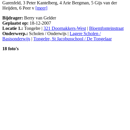
Garenfeld, 3 Peter Kantelberg, 4 Arie Bergman, 5 Gijs van der
Heijden, 6 Peer v
[meer]
Bijdrager:
Berry van Gelder
Geplaatst op:
18-12-2007
Locatie 1.:
Tongelre |
321 Doornakkers-West
|
Bloemfonteinstraat
Onderwerp.:
Scholen / Onderwijs |
Lagere Scholen /
Basisonderwijs
|
Tongelre, St Jacobusschool / De Tongelaar
18 foto's