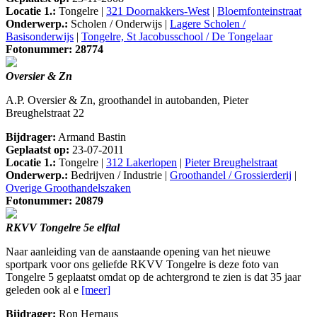
Locatie 1.:
Tongelre |
321 Doornakkers-West
|
Bloemfonteinstraat
Onderwerp.:
Scholen / Onderwijs |
Lagere Scholen /
Basisonderwijs
|
Tongelre, St Jacobusschool / De Tongelaar
Fotonummer: 28774
Oversier & Zn
A.P. Oversier & Zn, groothandel in autobanden, Pieter
Breughelstraat 22
Bijdrager:
Armand Bastin
Geplaatst op:
23-07-2011
Locatie 1.:
Tongelre |
312 Lakerlopen
|
Pieter Breughelstraat
Onderwerp.:
Bedrijven / Industrie |
Groothandel / Grossierderij
|
Overige Groothandelszaken
Fotonummer: 20879
RKVV Tongelre 5e elftal
Naar aanleiding van de aanstaande opening van het nieuwe
sportpark voor ons geliefde RKVV Tongelre is deze foto van
Tongelre 5 geplaatst omdat op de achtergrond te zien is dat 35 jaar
geleden ook al e
[meer]
Bijdrager:
Ron Hernaus