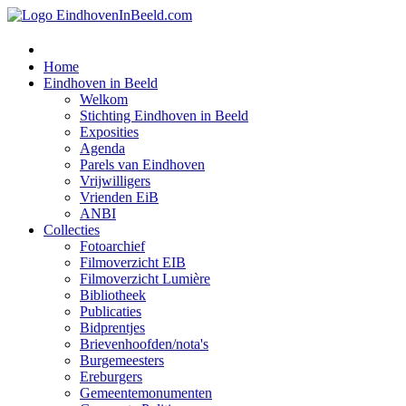
Home
Eindhoven in Beeld
Welkom
Stichting Eindhoven in Beeld
Exposities
Agenda
Parels van Eindhoven
Vrijwilligers
Vrienden EiB
ANBI
Collecties
Fotoarchief
Filmoverzicht EIB
Filmoverzicht Lumière
Bibliotheek
Publicaties
Bidprentjes
Brievenhoofden/nota's
Burgemeesters
Ereburgers
Gemeentemonumenten