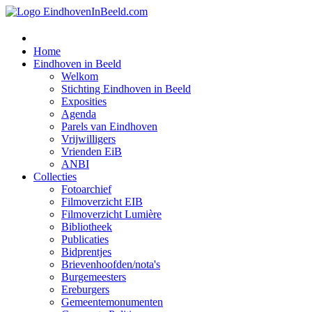
Home
Eindhoven in Beeld
Welkom
Stichting Eindhoven in Beeld
Exposities
Agenda
Parels van Eindhoven
Vrijwilligers
Vrienden EiB
ANBI
Collecties
Fotoarchief
Filmoverzicht EIB
Filmoverzicht Lumière
Bibliotheek
Publicaties
Bidprentjes
Brievenhoofden/nota's
Burgemeesters
Ereburgers
Gemeentemonumenten