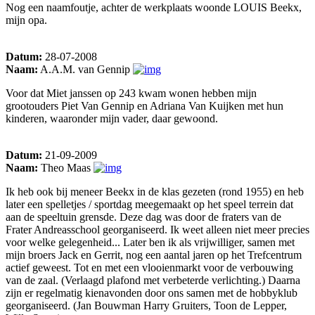
Nog een naamfoutje, achter de werkplaats woonde LOUIS Beekx,
mijn opa.
Datum:
28-07-2008
Naam:
A.A.M. van Gennip
Voor dat Miet janssen op 243 kwam wonen hebben mijn
grootouders Piet Van Gennip en Adriana Van Kuijken met hun
kinderen, waaronder mijn vader, daar gewoond.
Datum:
21-09-2009
Naam:
Theo Maas
Ik heb ook bij meneer Beekx in de klas gezeten (rond 1955) en heb
later een spelletjes / sportdag meegemaakt op het speel terrein dat
aan de speeltuin grensde. Deze dag was door de fraters van de
Frater Andreasschool georganiseerd. Ik weet alleen niet meer precies
voor welke gelegenheid... Later ben ik als vrijwilliger, samen met
mijn broers Jack en Gerrit, nog een aantal jaren op het Trefcentrum
actief geweest. Tot en met een vlooienmarkt voor de verbouwing
van de zaal. (Verlaagd plafond met verbeterde verlichting.) Daarna
zijn er regelmatig kienavonden door ons samen met de hobbyklub
georganiseerd. (Jan Bouwman Harry Gruiters, Toon de Lepper,