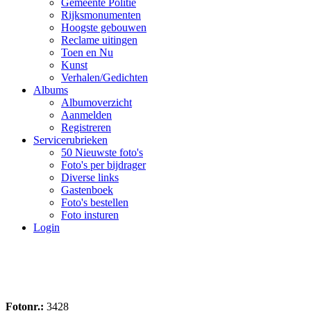
Gemeente Politie
Rijksmonumenten
Hoogste gebouwen
Reclame uitingen
Toen en Nu
Kunst
Verhalen/Gedichten
Albums
Albumoverzicht
Aanmelden
Registreren
Servicerubrieken
50 Nieuwste foto's
Foto's per bijdrager
Diverse links
Gastenboek
Foto's bestellen
Foto insturen
Login
Fotonr.:
3428