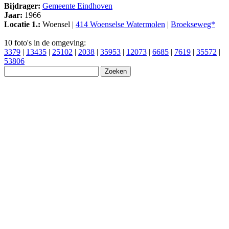
Bijdrager:
Gemeente Eindhoven
Jaar:
1966
Locatie 1.:
Woensel |
414 Woenselse Watermolen
|
Broekseweg*
10 foto's in de omgeving:
3379
|
13435
|
25102
|
2038
|
35953
|
12073
|
6685
|
7619
|
35572
|
53806