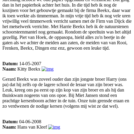
dan in het papierhok achter het huis. In die tijd heb ik nog de
kozijnen voor het gebouwtje gemaakt bij de firma Beekx, daar waar
ik toen werkte als timmerman. In mijn vrije tijd heb ik nog vele uren
vrijwillig veel timmerwerk verricht samen met de Firm van Dijck die
het metselwerk verrichte. Met Harrie Beekx heb ik de natuurstenen
schoorsteenmantel nog gemaakt. Rondom de speeltuin was het altijd
gezellig. Piet van Hoek, de oppasopa, hield alles zo'n beetje in de
gaten als we achter de meiden aan zaten, de meiden van van Rooi,
Frenken, Beekx, Dingen enz enz, gewoon een leuke tijd.
Datum:
14-05-2007
Naam:
Kitty Beekx
Gerard Beekx was zoveel ouder dan zijn jongste broer Harry (ons
pa) dat hij zelfs op de lagere school de leraar van zijn broer was.
Leuk, kreeg ons pa eerst op zijn kop van zijn broer en als hij dan
thuiskwam nogeens van ons opoe. Bij Miet Jansen stond een
prachtige kersenboom achter in de tuin. Onze tuin grensde eraan en
zo verdwenen de nodige kersen (volgens mij wist ze dat wel).
Datum:
04-06-2008
Naam:
Hans van Kleef