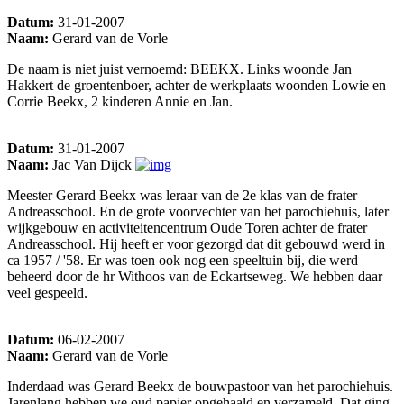
Datum:
31-01-2007
Naam:
Gerard van de Vorle
De naam is niet juist vernoemd: BEEKX. Links woonde Jan
Hakkert de groentenboer, achter de werkplaats woonden Lowie en
Corrie Beekx, 2 kinderen Annie en Jan.
Datum:
31-01-2007
Naam:
Jac Van Dijck
Meester Gerard Beekx was leraar van de 2e klas van de frater
Andreasschool. En de grote voorvechter van het parochiehuis, later
wijkgebouw en activiteitencentrum Oude Toren achter de frater
Andreasschool. Hij heeft er voor gezorgd dat dit gebouwd werd in
ca 1957 / '58. Er was toen ook nog een speeltuin bij, die werd
beheerd door de hr Withoos van de Eckartseweg. We hebben daar
veel gespeeld.
Datum:
06-02-2007
Naam:
Gerard van de Vorle
Inderdaad was Gerard Beekx de bouwpastoor van het parochiehuis.
Jarenlang hebben we oud papier opgehaald en verzameld. Dat ging