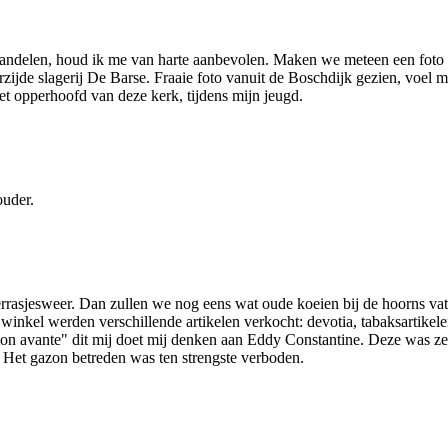
wandelen, houd ik me van harte aanbevolen. Maken we meteen een foto v
erzijde slagerij De Barse. Fraaie foto vanuit de Boschdijk gezien, voel
t opperhoofd van deze kerk, tijdens mijn jeugd.
ouder.
rrasjesweer. Dan zullen we nog eens wat oude koeien bij de hoorns vat
inkel werden verschillende artikelen verkocht: devotia, tabaksartikele
tion avante" dit mij doet mij denken aan Eddy Constantine. Deze was ze
 Het gazon betreden was ten strengste verboden.