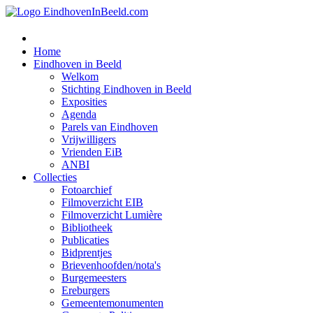
Home
Eindhoven in Beeld
Welkom
Stichting Eindhoven in Beeld
Exposities
Agenda
Parels van Eindhoven
Vrijwilligers
Vrienden EiB
ANBI
Collecties
Fotoarchief
Filmoverzicht EIB
Filmoverzicht Lumière
Bibliotheek
Publicaties
Bidprentjes
Brievenhoofden/nota's
Burgemeesters
Ereburgers
Gemeentemonumenten