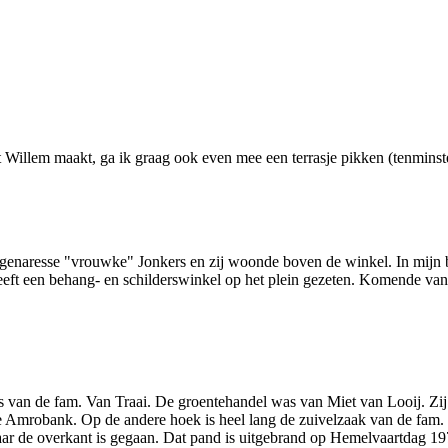
Willem maakt, ga ik graag ook even mee een terrasje pikken (tenminste
 eigenaresse "vrouwke" Jonkers en zij woonde boven de winkel. In mijn b
eeft een behang- en schilderswinkel op het plein gezeten. Komende vanaf
n de fam. Van Traai. De groentehandel was van Miet van Looij. Zij is 
 Amrobank. Op de andere hoek is heel lang de zuivelzaak van de fam. 
aar de overkant is gegaan. Dat pand is uitgebrand op Hemelvaartdag 197