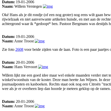
Datum:
19-01-2006
Naam:
Willem Verstegen
Oké Hans als je dit rondje (of een nog groter) nog eens wilt gaan be
rijwielzaak en niet aanverwante artikelen huisde, en met aan de recht
achtergrond waar ik *gedoopt* ben. Pastoor Bergmans was destijds he
Datum:
19-01-2006
Naam:
Anne Troost
Zie foto
2608
voor beide zijden van de laan. Foto is een paar jaartjes 
Datum:
20-01-2006
Naam:
Hans Vervoort
Willem lijkt me een goed idee maar wel enkele maanden verder met te
winkel/woonhuis van de koster. Deze man heette Jan Wijnen. In deze w
journaalposten en kasboeken. Rechts staat ook nog een Citroën "trac
wee als je er overheen liep dan hoorde je meteen geklop op de ramen.
Datum:
20-01-2006
Naam:
Anne Troost