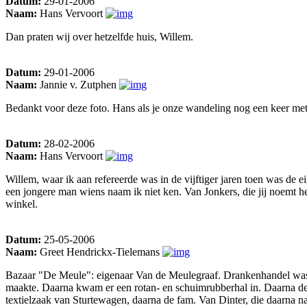
Datum:
29-01-2006
Naam:
Hans Vervoort
Dan praten wij over hetzelfde huis, Willem.
Datum:
29-01-2006
Naam:
Jannie v. Zutphen
Bedankt voor deze foto. Hans als je onze wandeling nog een keer met 
Datum:
28-02-2006
Naam:
Hans Vervoort
Willem, waar ik aan refereerde was in de vijftiger jaren toen was de
een jongere man wiens naam ik niet ken. Van Jonkers, die jij noemt h
winkel.
Datum:
25-05-2006
Naam:
Greet Hendrickx-Tielemans
Bazaar "De Meule": eigenaar Van de Meulegraaf. Drankenhandel was va
maakte. Daarna kwam er een rotan- en schuimrubberhal in. Daarna de
textielzaak van Sturtewagen, daarna de fam. Van Dinter, die daarna n