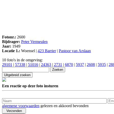
Fotonr.:
2600
Bijdrager:
Peter Vermeulen
Jaar:
1949
Locatie 1.:
Woensel |
423 Barrier
|
Pastoor van Arslaan
10 foto's in de omgeving:
29101
|
57338
|
51016
|
24363
|
2731
|
6870
|
5937
|
2608
|
5935
|
28
Een reactie op deze foto insturen
algemene voorwaarden
gelezen en akkoord bevonden