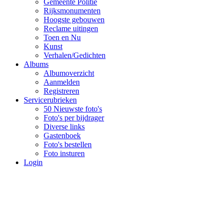
Gemeente Politie
Rijksmonumenten
Hoogste gebouwen
Reclame uitingen
Toen en Nu
Kunst
Verhalen/Gedichten
Albums
Albumoverzicht
Aanmelden
Registreren
Servicerubrieken
50 Nieuwste foto's
Foto's per bijdrager
Diverse links
Gastenboek
Foto's bestellen
Foto insturen
Login