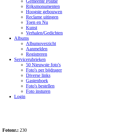
Gemeente Politie
Rijksmonumenten
Hoogste gebouwen
Reclame uitingen
Toen en Nu
Kunst
Verhalen/Gedichten
Albums
Albumoverzicht
Aanmelden
Registreren
Servicerubrieken
50 Nieuwste foto's
Foto's per bijdrager
Diverse links
Gastenboek
Foto's bestellen
Foto insturen
Login
Fotonr.:
230