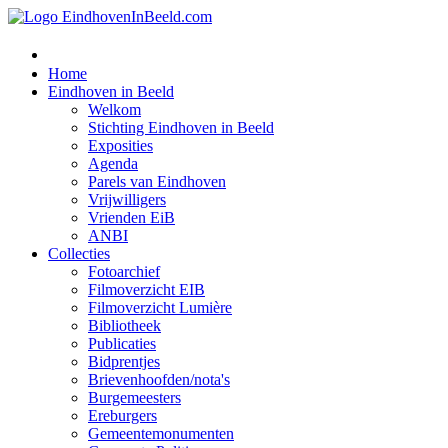
Home
Eindhoven in Beeld
Welkom
Stichting Eindhoven in Beeld
Exposities
Agenda
Parels van Eindhoven
Vrijwilligers
Vrienden EiB
ANBI
Collecties
Fotoarchief
Filmoverzicht EIB
Filmoverzicht Lumière
Bibliotheek
Publicaties
Bidprentjes
Brievenhoofden/nota's
Burgemeesters
Ereburgers
Gemeentemonumenten