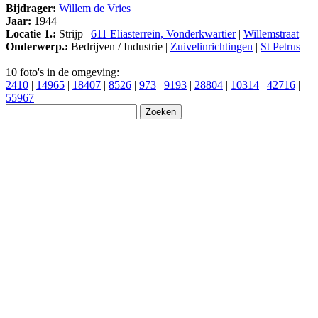
Bijdrager:
Willem de Vries
Jaar:
1944
Locatie 1.:
Strijp |
611 Eliasterrein, Vonderkwartier
|
Willemstraat
Onderwerp.:
Bedrijven / Industrie |
Zuivelinrichtingen
|
St Petrus
10 foto's in de omgeving:
2410
|
14965
|
18407
|
8526
|
973
|
9193
|
28804
|
10314
|
42716
|
55967