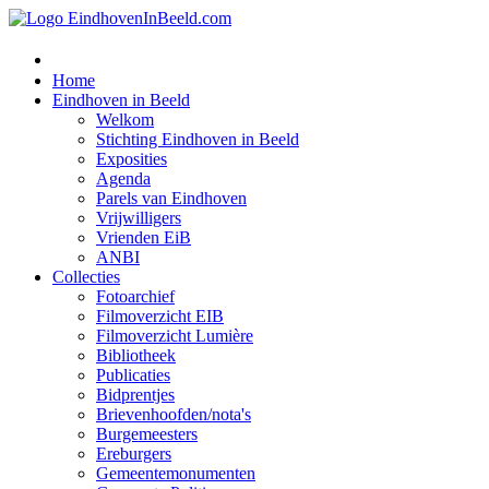
Home
Eindhoven in Beeld
Welkom
Stichting Eindhoven in Beeld
Exposities
Agenda
Parels van Eindhoven
Vrijwilligers
Vrienden EiB
ANBI
Collecties
Fotoarchief
Filmoverzicht EIB
Filmoverzicht Lumière
Bibliotheek
Publicaties
Bidprentjes
Brievenhoofden/nota's
Burgemeesters
Ereburgers
Gemeentemonumenten