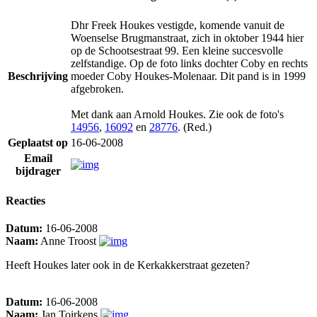
Dhr Freek Houkes vestigde, komende vanuit de
Woenselse Brugmanstraat, zich in oktober 1944 hier
op de Schootsestraat 99. Een kleine succesvolle
zelfstandige. Op de foto links dochter Coby en rechts
Beschrijving
moeder Coby Houkes-Molenaar. Dit pand is in 1999
afgebroken.
Met dank aan Arnold Houkes. Zie ook de foto's
14956
,
16092
en
28776
. (Red.)
Geplaatst op
16-06-2008
Email
bijdrager
Reacties
Datum:
16-06-2008
Naam:
Anne Troost
Heeft Houkes later ook in de Kerkakkerstraat gezeten?
Datum:
16-06-2008
Naam:
Jan Toirkens