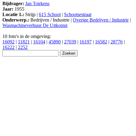
Bijdrager:
Jan Toirkens
Jaar:
1955
Locatie 1.:
Strijp |
615 Schoot
|
Schootsestraat
Onderwerp.:
Bedrijven / Industrie |
Overige Bedrijven / Industrie
|
Wasmachineverhuur De Uitkomst
10 foto's in de omgeving:
16092
|
11821
|
16104
|
45890
|
27039
|
16197
|
16582
|
28776
|
16222
|
2252