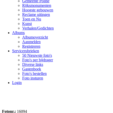
Gemeente Politie
Rijksmonumenten
Hoogste gebouwen
Reclame uitingen
Toen en Nu
Kunst
Verhalen/Gedichten
Albums
Albumoverzicht
Aanmelden
Registreren
Servicerubrieken
50 Nieuwste foto's
Foto's per bijdrager
Diverse links
Gastenboek
Foto's bestellen
Foto insturen
Login
Fotonr.:
16094