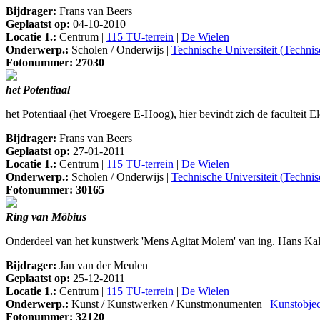
Bijdrager:
Frans van Beers
Geplaatst op:
04-10-2010
Locatie 1.:
Centrum |
115 TU-terrein
|
De Wielen
Onderwerp.:
Scholen / Onderwijs |
Technische Universiteit (Techni
Fotonummer: 27030
het Potentiaal
het Potentiaal (het Vroegere E-Hoog), hier bevindt zich de faculteit 
Bijdrager:
Frans van Beers
Geplaatst op:
27-01-2011
Locatie 1.:
Centrum |
115 TU-terrein
|
De Wielen
Onderwerp.:
Scholen / Onderwijs |
Technische Universiteit (Techni
Fotonummer: 30165
Ring van Möbius
Onderdeel van het kunstwerk 'Mens Agitat Molem' van ing. Hans Kal
Bijdrager:
Jan van der Meulen
Geplaatst op:
25-12-2011
Locatie 1.:
Centrum |
115 TU-terrein
|
De Wielen
Onderwerp.:
Kunst / Kunstwerken / Kunstmonumenten |
Kunstobjec
Fotonummer: 32120