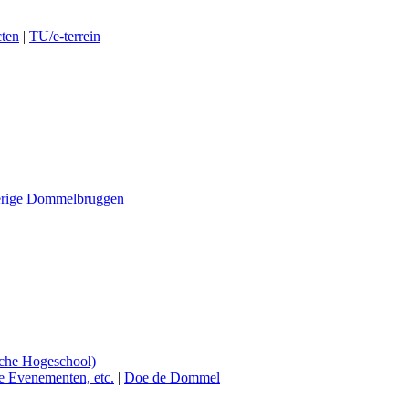
ten
|
TU/e-terrein
rige Dommelbruggen
sche Hogeschool)
e Evenementen, etc.
|
Doe de Dommel