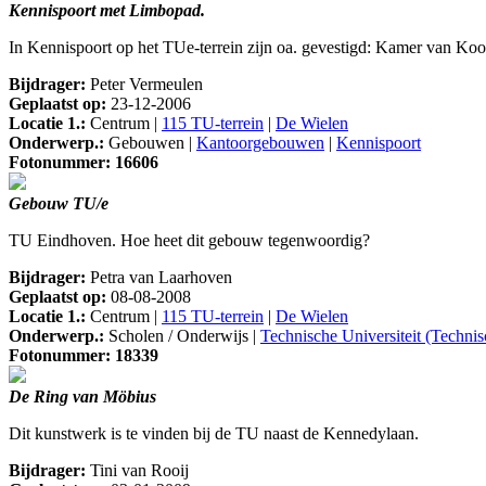
Kennispoort met Limbopad.
In Kennispoort op het TUe-terrein zijn oa. gevestigd: Kamer van K
Bijdrager:
Peter Vermeulen
Geplaatst op:
23-12-2006
Locatie 1.:
Centrum |
115 TU-terrein
|
De Wielen
Onderwerp.:
Gebouwen |
Kantoorgebouwen
|
Kennispoort
Fotonummer: 16606
Gebouw TU/e
TU Eindhoven. Hoe heet dit gebouw tegenwoordig?
Bijdrager:
Petra van Laarhoven
Geplaatst op:
08-08-2008
Locatie 1.:
Centrum |
115 TU-terrein
|
De Wielen
Onderwerp.:
Scholen / Onderwijs |
Technische Universiteit (Techni
Fotonummer: 18339
De Ring van Möbius
Dit kunstwerk is te vinden bij de TU naast de Kennedylaan.
Bijdrager:
Tini van Rooij