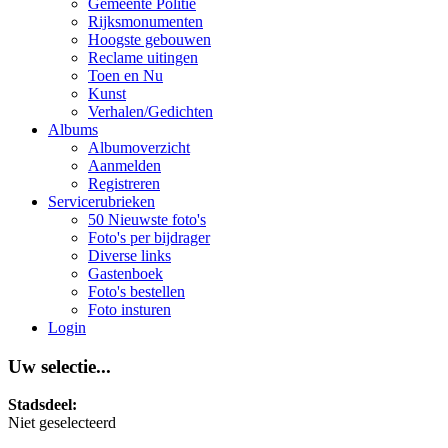
Gemeente Politie
Rijksmonumenten
Hoogste gebouwen
Reclame uitingen
Toen en Nu
Kunst
Verhalen/Gedichten
Albums
Albumoverzicht
Aanmelden
Registreren
Servicerubrieken
50 Nieuwste foto's
Foto's per bijdrager
Diverse links
Gastenboek
Foto's bestellen
Foto insturen
Login
Uw selectie...
Stadsdeel:
Niet geselecteerd