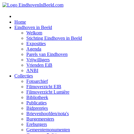
Home
Eindhoven in Beeld
Welkom
Stichting Eindhoven in Beeld
Exposities
Agenda
Parels van Eindhoven
Vrijwilligers
Vrienden EiB
ANBI
Collecties
Fotoarchief
Filmoverzicht EIB
Filmoverzicht Lumière
Bibliotheek
Publicaties
Bidprentjes
Brievenhoofden/nota's
Burgemeesters
Ereburgers
Gemeentemonumenten