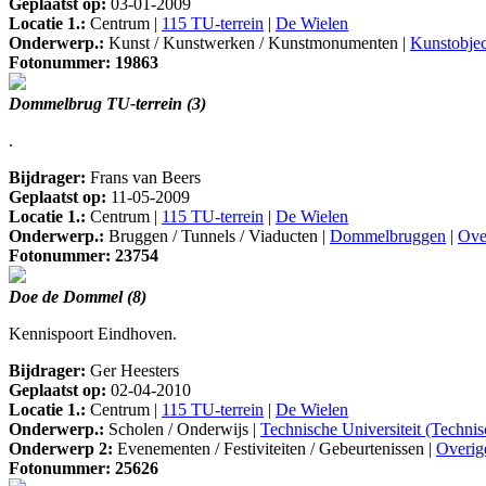
Geplaatst op:
03-01-2009
Locatie 1.:
Centrum |
115 TU-terrein
|
De Wielen
Onderwerp.:
Kunst / Kunstwerken / Kunstmonumenten |
Kunstobjec
Fotonummer: 19863
Dommelbrug TU-terrein (3)
.
Bijdrager:
Frans van Beers
Geplaatst op:
11-05-2009
Locatie 1.:
Centrum |
115 TU-terrein
|
De Wielen
Onderwerp.:
Bruggen / Tunnels / Viaducten |
Dommelbruggen
|
Ove
Fotonummer: 23754
Doe de Dommel (8)
Kennispoort Eindhoven.
Bijdrager:
Ger Heesters
Geplaatst op:
02-04-2010
Locatie 1.:
Centrum |
115 TU-terrein
|
De Wielen
Onderwerp.:
Scholen / Onderwijs |
Technische Universiteit (Techni
Onderwerp 2:
Evenementen / Festiviteiten / Gebeurtenissen |
Overig
Fotonummer: 25626