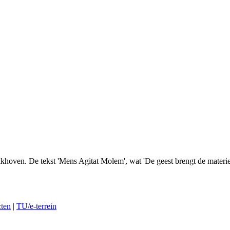
hoven. De tekst 'Mens Agitat Molem', wat 'De geest brengt de materie
ten
|
TU/e-terrein