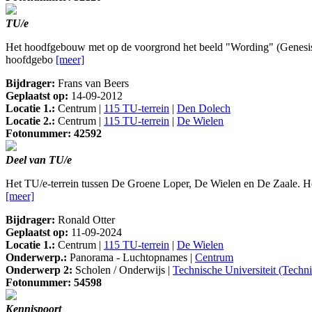
TU/e
Het hoodfgebouw met op de voorgrond het beeld "Wording" (Genesis
hoofdgebo
[meer]
Bijdrager:
Frans van Beers
Geplaatst op:
14-09-2012
Locatie 1.:
Centrum |
115 TU-terrein
|
Den Dolech
Locatie 2.:
Centrum |
115 TU-terrein
|
De Wielen
Fotonummer: 42592
Deel van TU/e
Het TU/e-terrein tussen De Groene Loper, De Wielen en De Zaale. He
[meer]
Bijdrager:
Ronald Otter
Geplaatst op:
11-09-2024
Locatie 1.:
Centrum |
115 TU-terrein
|
De Wielen
Onderwerp.:
Panorama - Luchtopnames |
Centrum
Onderwerp 2:
Scholen / Onderwijs |
Technische Universiteit (Techn
Fotonummer: 54598
Kennispoort