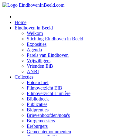
Home
Eindhoven in Beeld
Welkom
Stichting Eindhoven in Beeld
Exposities
Agenda
Parels van Eindhoven
Vrijwilligers
Vrienden EiB
ANBI
Collecties
Fotoarchief
Filmoverzicht EIB
Filmoverzicht Lumière
Bibliotheek
Publicaties
Bidprentjes
Brievenhoofden/nota's
Burgemeesters
Ereburgers
Gemeentemonumenten