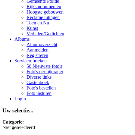
Gemeente Politie
Rijksmonumenten
Hoogste gebouwen
Reclame uitingen
Toen en Nu
Kunst
Verhalen/Gedichten
Albums
Albumoverzicht
Aanmelden
Registreren
Servicerubrieken
50 Nieuwste foto's
Foto's per bijdrager
Diverse links
Gastenboek
Foto's bestellen
Foto insturen
Login
Uw selectie...
Categorie:
Niet geselecteerd