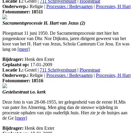
Locatie 1.:
Gestel |
711 Schrijversbuurt
|
Hoogstraat
Onderwerp.:
Religie |
Processies / Bedevaarten
|
Processies, H Hart
Fotonummer: 18511
Sacramentsprocessie H. Hart van Jezus (2)
Ploegstraat 11 juni 1950. De Sacramentsprocessie met hier het
jongenskoor van Dhr. Nor Dijkstra, jaren dirigent geweest van het
koor van het H. Hart van Jezus, Schola Cantorum Cor Jesu. En was
lang on
[meer]
Bijdrager:
Henk den Exter
Geplaatst op:
17-01-2009
Locatie 1.:
Gestel |
711 Schrijversbuurt
|
Ploegstraat
Onderwerp.:
Religie |
Processies / Bedevaarten
|
Processies, H Hart
Fotonummer: 18516
Gestelsestraat t.o. kerk
Deze foto is van 28-08-1955, ter gelegenheid van de eerste H.Mis
van pater Jos Almering. Men ging dan de nieuwe wijdeling in
processie ophalen van zijn ouderlijk huis. Hier zie je de huisjes aan
de Ge
[meer]
Bijdrager:
Henk den Exter