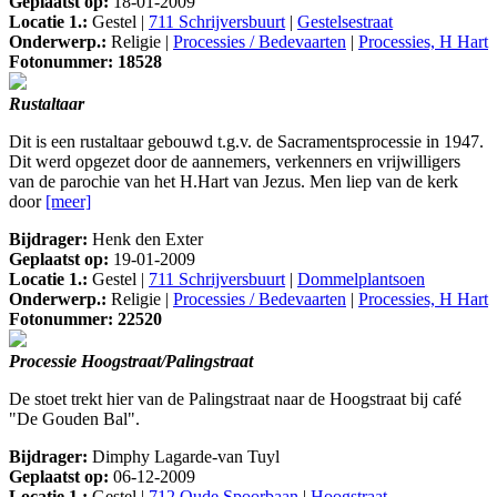
Geplaatst op:
18-01-2009
Locatie 1.:
Gestel |
711 Schrijversbuurt
|
Gestelsestraat
Onderwerp.:
Religie |
Processies / Bedevaarten
|
Processies, H Hart
Fotonummer: 18528
Rustaltaar
Dit is een rustaltaar gebouwd t.g.v. de Sacramentsprocessie in 1947.
Dit werd opgezet door de aannemers, verkenners en vrijwilligers
van de parochie van het H.Hart van Jezus. Men liep van de kerk
door
[meer]
Bijdrager:
Henk den Exter
Geplaatst op:
19-01-2009
Locatie 1.:
Gestel |
711 Schrijversbuurt
|
Dommelplantsoen
Onderwerp.:
Religie |
Processies / Bedevaarten
|
Processies, H Hart
Fotonummer: 22520
Processie Hoogstraat/Palingstraat
De stoet trekt hier van de Palingstraat naar de Hoogstraat bij café
"De Gouden Bal".
Bijdrager:
Dimphy Lagarde-van Tuyl
Geplaatst op:
06-12-2009
Locatie 1.:
Gestel |
712 Oude Spoorbaan
|
Hoogstraat