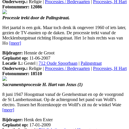
Onderwerp.:
Religie |
Processies / Bedevaarten
|
Processies, H Hart
Fotonummer: 12086
Processie trekt door de Palingstraat.
Het jaartal is een gok. Maar toch denk ik ongeveer 1960 of iets later,
gezien de TV-masten op de daken. De processie trekt vanaf de
Mecklenburgstraat richting Hoogstraat. Het 1e huis rechts was van
Ho
[meer]
Bijdrager:
Hennie de Groot
Geplaatst op:
11-06-2007
Locatie 1.:
Gestel |
712 Oude Spoorbaan
|
Palingstraat
Onderwerp.:
Religie |
Processies / Bedevaarten
|
Processies, H Hart
Fotonummer: 18510
Sacramentsprocessie H. Hart van Jezus (1)
8 juni 1947 Hoogstraat vanaf de Gestelsestraat en op de voorgrond
de St Lambertusstraat. Op de achtergrond het pand van Wollf's
electro. Tussen het Rozenknopje en Wollf's zit nu de winkel Wate
[meer]
Bijdrager:
Henk den Exter
Geplaatst op:
17-01-2009