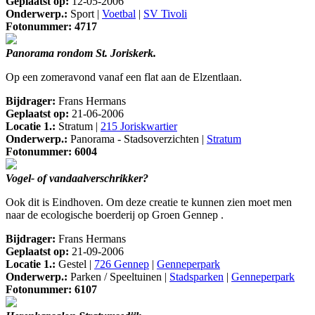
Geplaatst op:
12-05-2006
Onderwerp.:
Sport |
Voetbal
|
SV Tivoli
Fotonummer: 4717
Panorama rondom St. Joriskerk.
Op een zomeravond vanaf een flat aan de Elzentlaan.
Bijdrager:
Frans Hermans
Geplaatst op:
21-06-2006
Locatie 1.:
Stratum |
215 Joriskwartier
Onderwerp.:
Panorama - Stadsoverzichten |
Stratum
Fotonummer: 6004
Vogel- of vandaalverschrikker?
Ook dit is Eindhoven. Om deze creatie te kunnen zien moet men
naar de ecologische boerderij op Groen Gennep .
Bijdrager:
Frans Hermans
Geplaatst op:
21-09-2006
Locatie 1.:
Gestel |
726 Gennep
|
Genneperpark
Onderwerp.:
Parken / Speeltuinen |
Stadsparken
|
Genneperpark
Fotonummer: 6107