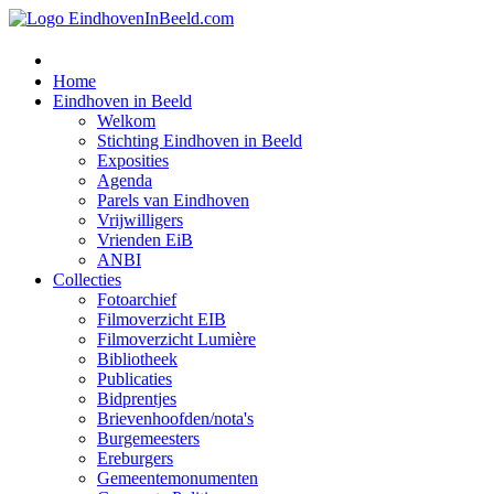
Home
Eindhoven in Beeld
Welkom
Stichting Eindhoven in Beeld
Exposities
Agenda
Parels van Eindhoven
Vrijwilligers
Vrienden EiB
ANBI
Collecties
Fotoarchief
Filmoverzicht EIB
Filmoverzicht Lumière
Bibliotheek
Publicaties
Bidprentjes
Brievenhoofden/nota's
Burgemeesters
Ereburgers
Gemeentemonumenten