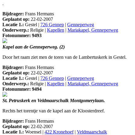
.
Bijdrager:
Frans Hermans
Geplaatst op:
22-02-2007
Locatie 1.:
Gestel |
726 Gennep
|
Genneperweg
Onderwerp.:
Religie |
Kapellen
|
Mariakapel, Genneperweg
Fotonummer: 9493
Kapel aan de Genneperweg. (2)
Door het raam ziet men de toren van de Lambertuskerk in Gestel.
Bijdrager:
Frans Hermans
Geplaatst op:
22-02-2007
Locatie 1.:
Gestel |
726 Gennep
|
Genneperweg
Onderwerp.:
Religie |
Kapellen
|
Mariakapel, Genneperweg
Fotonummer: 9494
St. Petruskerk en Veldmaarschalk Montgomerylaan.
Rechts het torentje van de kapel aan de Kloosterdreef.
Bijdrager:
Frans Hermans
Geplaatst op:
22-02-2007
Locatie 1.:
Woensel |
422 Kronehoef
|
Veldmaarschalk