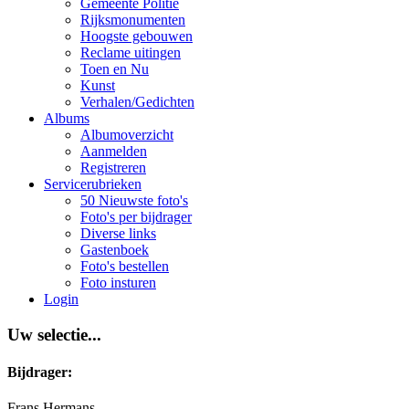
Gemeente Politie
Rijksmonumenten
Hoogste gebouwen
Reclame uitingen
Toen en Nu
Kunst
Verhalen/Gedichten
Albums
Albumoverzicht
Aanmelden
Registreren
Servicerubrieken
50 Nieuwste foto's
Foto's per bijdrager
Diverse links
Gastenboek
Foto's bestellen
Foto insturen
Login
Uw selectie...
Bijdrager:
Frans Hermans