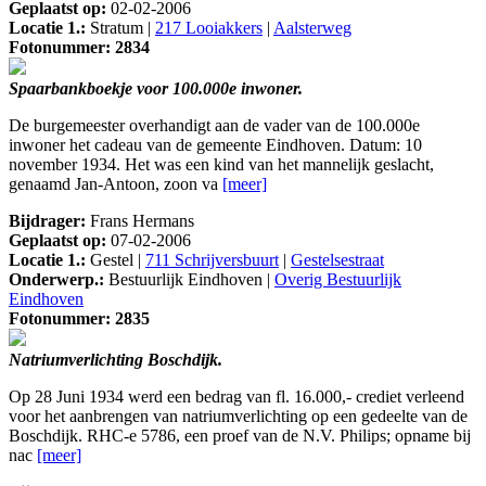
Geplaatst op:
02-02-2006
Locatie 1.:
Stratum |
217 Looiakkers
|
Aalsterweg
Fotonummer: 2834
Spaarbankboekje voor 100.000e inwoner.
De burgemeester overhandigt aan de vader van de 100.000e
inwoner het cadeau van de gemeente Eindhoven. Datum: 10
november 1934. Het was een kind van het mannelijk geslacht,
genaamd Jan-Antoon, zoon va
[meer]
Bijdrager:
Frans Hermans
Geplaatst op:
07-02-2006
Locatie 1.:
Gestel |
711 Schrijversbuurt
|
Gestelsestraat
Onderwerp.:
Bestuurlijk Eindhoven |
Overig Bestuurlijk
Eindhoven
Fotonummer: 2835
Natriumverlichting Boschdijk.
Op 28 Juni 1934 werd een bedrag van fl. 16.000,- crediet verleend
voor het aanbrengen van natriumverlichting op een gedeelte van de
Boschdijk. RHC-e 5786, een proef van de N.V. Philips; opname bij
nac
[meer]