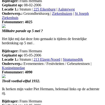
Bijdrager:
Frans Hermans
Geplaatst op:
08-02-2006
Locatie 1.:
Stratum |
225 Eikenburg
|
Aalsterweg
Onderwerp.:
Gezondheidszorg |
Ziekenhuizen
|
St Joseph
Ziekenhuis
Fotonummer: 4025
Militaire parade op 5 mei ?
Het lijkt mij dat deze foto gemaakt is tijdens de feestelijke
herdenking op 5 mei .
Bijdrager:
Frans Hermans
Geplaatst op:
05-05-2006
Locatie 1.:
Stratum |
213 Elzent-Noord
|
Stratumsedijk
Onderwerp.:
Evenementen / Festiviteiten / Gebeurtenissen |
Koninginnedag
Fotonummer: 4090
Tivoli voetbal-elftal 1932.
Ik herken mijn vader Piet Hermans, helemaal links op de achterste
rij.
Bijdrager:
Frans Hermans