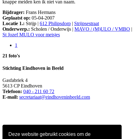
knappe meiden ken ik niet van naam.
Bijdrager:
Frans Hermans
Geplaatst op:
05-04-2007
Locatie 1.:
Strijp |
612 Philipsdorp
|
Strijpsestraat
Onderwerp.:
Scholen / Onderwijs |
MAVO / (M)ULO / VMBO
|
St Jozef MULO voor meisjes
1
21 foto's
Stichting Eindhoven in Beeld
Gasfabriek 4
5613 CP Eindhoven
Telefoon:
040 - 211 60 72
E-mail:
secretariaat@eindhoveninbeeld.com
Deze website gebruikt cookies om de