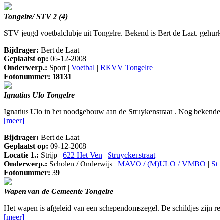
Tongelre/ STV 2 (4)
STV jeugd voetbalclubje uit Tongelre. Bekend is Bert de Laat. gehurk
Bijdrager:
Bert de Laat
Geplaatst op:
06-12-2008
Onderwerp.:
Sport |
Voetbal
|
RKVV Tongelre
Fotonummer: 18131
Ignatius Ulo Tongelre
Ignatius Ulo in het noodgebouw aan de Struykenstraat . Nog bekende
[meer]
Bijdrager:
Bert de Laat
Geplaatst op:
09-12-2008
Locatie 1.:
Strijp |
622 Het Ven
|
Struyckenstraat
Onderwerp.:
Scholen / Onderwijs |
MAVO / (M)ULO / VMBO
|
St
Fotonummer: 39
Wapen van de Gemeente Tongelre
Het wapen is afgeleid van een schependomszegel. De schildjes zijn 
[meer]