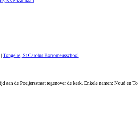
re, Ks Fazantlaan
|
Tongelre, St Carolus Borromeusschool
d aan de Poeijersstraat tegenover de kerk. Enkele namen: Noud en Too