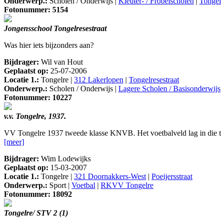
Onderwerp.:
Scholen / Onderwijs |
Kleuter- / Fröbelscholen
|
Tongel
Fotonummer: 5154
Jongensschool Tongelresestraat
Was hier iets bijzonders aan?
Bijdrager:
Wil van Hout
Geplaatst op:
25-07-2006
Locatie 1.:
Tongelre |
312 Lakerlopen
|
Tongelresestraat
Onderwerp.:
Scholen / Onderwijs |
Lagere Scholen / Basisonderwijs
Fotonummer: 10227
v.v. Tongelre, 1937.
VV Tongelre 1937 tweede klasse KNVB. Het voetbalveld lag in die tij
[meer]
Bijdrager:
Wim Lodewijks
Geplaatst op:
15-03-2007
Locatie 1.:
Tongelre |
321 Doornakkers-West
|
Poeijersstraat
Onderwerp.:
Sport |
Voetbal
|
RKVV Tongelre
Fotonummer: 18092
Tongelre/ STV 2 (1)