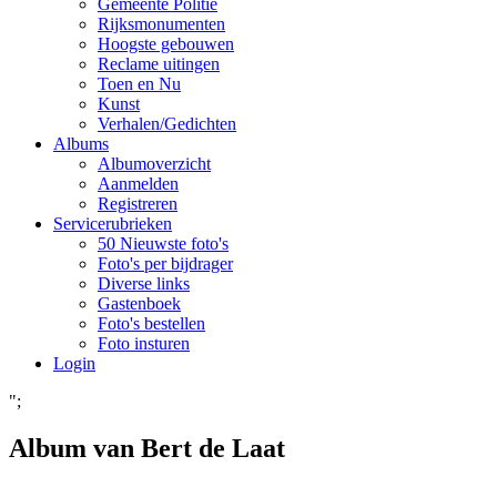
Gemeente Politie
Rijksmonumenten
Hoogste gebouwen
Reclame uitingen
Toen en Nu
Kunst
Verhalen/Gedichten
Albums
Albumoverzicht
Aanmelden
Registreren
Servicerubrieken
50 Nieuwste foto's
Foto's per bijdrager
Diverse links
Gastenboek
Foto's bestellen
Foto insturen
Login
";
Album van Bert de Laat