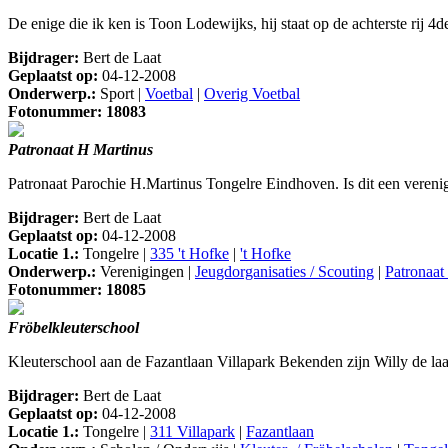
De enige die ik ken is Toon Lodewijks, hij staat op de achterste rij 4d
Bijdrager:
Bert de Laat
Geplaatst op:
04-12-2008
Onderwerp.:
Sport |
Voetbal
|
Overig Voetbal
Fotonummer: 18083
Patronaat H Martinus
Patronaat Parochie H.Martinus Tongelre Eindhoven. Is dit een verenigi
Bijdrager:
Bert de Laat
Geplaatst op:
04-12-2008
Locatie 1.:
Tongelre |
335 't Hofke
|
't Hofke
Onderwerp.:
Verenigingen |
Jeugdorganisaties / Scouting
|
Patronaat
Fotonummer: 18085
Fröbelkleuterschool
Kleuterschool aan de Fazantlaan Villapark Bekenden zijn Willy de la
Bijdrager:
Bert de Laat
Geplaatst op:
04-12-2008
Locatie 1.:
Tongelre |
311 Villapark
|
Fazantlaan