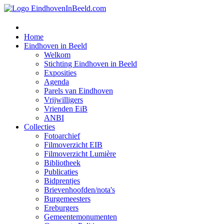
Home
Eindhoven in Beeld
Welkom
Stichting Eindhoven in Beeld
Exposities
Agenda
Parels van Eindhoven
Vrijwilligers
Vrienden EiB
ANBI
Collecties
Fotoarchief
Filmoverzicht EIB
Filmoverzicht Lumière
Bibliotheek
Publicaties
Bidprentjes
Brievenhoofden/nota's
Burgemeesters
Ereburgers
Gemeentemonumenten