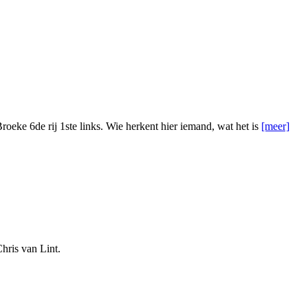
oeke 6de rij 1ste links. Wie herkent hier iemand, wat het is
[meer]
hris van Lint.