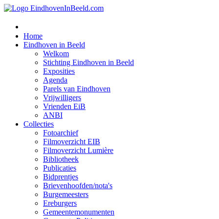
Home
Eindhoven in Beeld
Welkom
Stichting Eindhoven in Beeld
Exposities
Agenda
Parels van Eindhoven
Vrijwilligers
Vrienden EiB
ANBI
Collecties
Fotoarchief
Filmoverzicht EIB
Filmoverzicht Lumière
Bibliotheek
Publicaties
Bidprentjes
Brievenhoofden/nota's
Burgemeesters
Ereburgers
Gemeentemonumenten