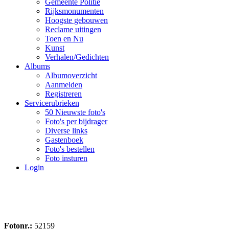
Gemeente Politie
Rijksmonumenten
Hoogste gebouwen
Reclame uitingen
Toen en Nu
Kunst
Verhalen/Gedichten
Albums
Albumoverzicht
Aanmelden
Registreren
Servicerubrieken
50 Nieuwste foto's
Foto's per bijdrager
Diverse links
Gastenboek
Foto's bestellen
Foto insturen
Login
Fotonr.:
52159