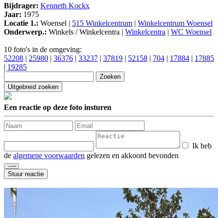
Bijdrager:
Kenneth Kockx
Jaar:
1975
Locatie 1.:
Woensel |
515 Winkelcentrum
|
Winkelcentrum Woensel
Onderwerp.:
Winkels / Winkelcentra |
Winkelcentra
|
WC Woensel
10 foto's in de omgeving:
52208
|
25980
|
36376
|
33237
|
37819
|
52158
|
704
|
17884
|
17885
|
19285
Een reactie op deze foto insturen
Ik heb
de
algemene voorwaarden
gelezen en akkoord bevonden