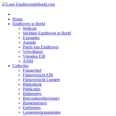
Home
Eindhoven in Beeld
Welkom
Stichting Eindhoven in Beeld
Exposities
Agenda
Parels van Eindhoven
Vrijwilligers
Vrienden EiB
ANBI
Collecties
Fotoarchief
Filmoverzicht EIB
Filmoverzicht Lumière
Bibliotheek
Publicaties
Bidprentjes
Brievenhoofden/nota's
Burgemeesters
Ereburgers
Gemeentemonumenten