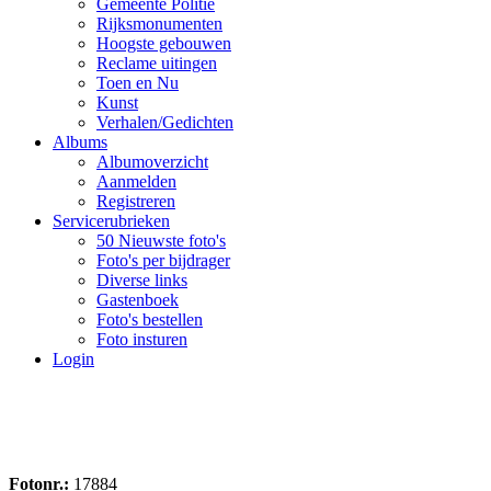
Gemeente Politie
Rijksmonumenten
Hoogste gebouwen
Reclame uitingen
Toen en Nu
Kunst
Verhalen/Gedichten
Albums
Albumoverzicht
Aanmelden
Registreren
Servicerubrieken
50 Nieuwste foto's
Foto's per bijdrager
Diverse links
Gastenboek
Foto's bestellen
Foto insturen
Login
Fotonr.:
17884