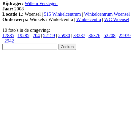
Bijdrager:
Willem Verstegen
Jaar:
2008
Locatie 1.:
Woensel |
515 Winkelcentrum
|
Winkelcentrum Woensel
Onderwerp.:
Winkels / Winkelcentra |
Winkelcentra
|
WC Woensel
10 foto's in de omgeving:
17885
|
19285
|
704
|
52159
|
25980
|
33237
|
36376
|
52208
|
25979
|
2942