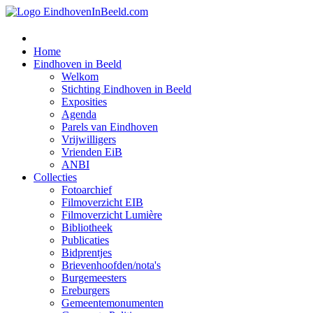
Home
Eindhoven in Beeld
Welkom
Stichting Eindhoven in Beeld
Exposities
Agenda
Parels van Eindhoven
Vrijwilligers
Vrienden EiB
ANBI
Collecties
Fotoarchief
Filmoverzicht EIB
Filmoverzicht Lumière
Bibliotheek
Publicaties
Bidprentjes
Brievenhoofden/nota's
Burgemeesters
Ereburgers
Gemeentemonumenten