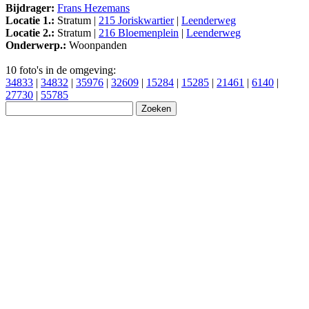
Bijdrager:
Frans Hezemans
Locatie 1.:
Stratum |
215 Joriskwartier
|
Leenderweg
Locatie 2.:
Stratum |
216 Bloemenplein
|
Leenderweg
Onderwerp.:
Woonpanden
10 foto's in de omgeving:
34833
|
34832
|
35976
|
32609
|
15284
|
15285
|
21461
|
6140
|
27730
|
55785