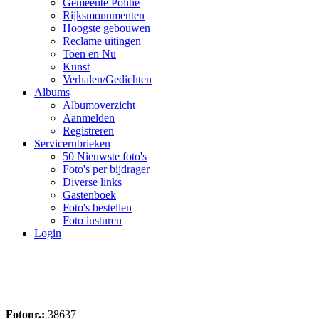
Gemeente Politie
Rijksmonumenten
Hoogste gebouwen
Reclame uitingen
Toen en Nu
Kunst
Verhalen/Gedichten
Albums
Albumoverzicht
Aanmelden
Registreren
Servicerubrieken
50 Nieuwste foto's
Foto's per bijdrager
Diverse links
Gastenboek
Foto's bestellen
Foto insturen
Login
Fotonr.:
38637