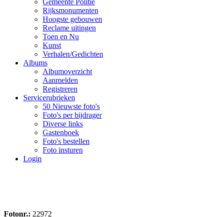
Gemeente Politie
Rijksmonumenten
Hoogste gebouwen
Reclame uitingen
Toen en Nu
Kunst
Verhalen/Gedichten
Albums
Albumoverzicht
Aanmelden
Registreren
Servicerubrieken
50 Nieuwste foto's
Foto's per bijdrager
Diverse links
Gastenboek
Foto's bestellen
Foto insturen
Login
Fotonr.:
22972