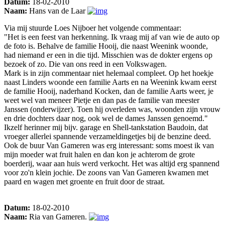
Datum:
18-02-2010
Naam:
Hans van de Laar
Via mij stuurde Loes Nijboer het volgende commentaar:
"Het is een feest van herkenning. Ik vraag mij af van wie de auto op
de foto is. Behalve de familie Hooij, die naast Weenink woonde,
had niemand er een in die tijd. Misschien was de dokter ergens op
bezoek of zo. Die van ons reed in een Volkswagen.
Mark is in zijn commentaar niet helemaal compleet. Op het hoekje
naast Linders woonde een familie Aarts en na Weenink kwam eerst
de familie Hooij, naderhand Kocken, dan de familie Aarts weer, je
weet wel van meneer Pietje en dan pas de familie van meester
Janssen (onderwijzer). Toen hij overleden was, woonden zijn vrouw
en drie dochters daar nog, ook wel de dames Janssen genoemd."
Ikzelf herinner mij bijv. garage en Shell-tankstation Baudoin, dat
vroeger allerlei spannende verzameldingetjes bij de benzine deed.
Ook de buur Van Gameren was erg interessant: soms moest ik van
mijn moeder wat fruit halen en dan kon je achterom de grote
boerderij, waar aan huis werd verkocht. Het was altijd erg spannend
voor zo'n klein jochie. De zoons van Van Gameren kwamen met
paard en wagen met groente en fruit door de straat.
Datum:
18-02-2010
Naam:
Ria van Gameren.