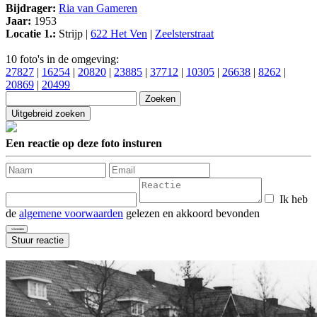
Bijdrager:
Ria van Gameren
Jaar:
1953
Locatie 1.:
Strijp |
622 Het Ven
|
Zeelsterstraat
10 foto's in de omgeving:
27827
|
16254
|
20820
|
23885
|
37712
|
10305
|
26638
|
8262
|
20869
|
20499
Een reactie op deze foto insturen
Ik heb
de
algemene voorwaarden
gelezen en akkoord bevonden