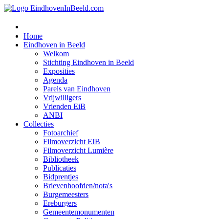
Home
Eindhoven in Beeld
Welkom
Stichting Eindhoven in Beeld
Exposities
Agenda
Parels van Eindhoven
Vrijwilligers
Vrienden EiB
ANBI
Collecties
Fotoarchief
Filmoverzicht EIB
Filmoverzicht Lumière
Bibliotheek
Publicaties
Bidprentjes
Brievenhoofden/nota's
Burgemeesters
Ereburgers
Gemeentemonumenten