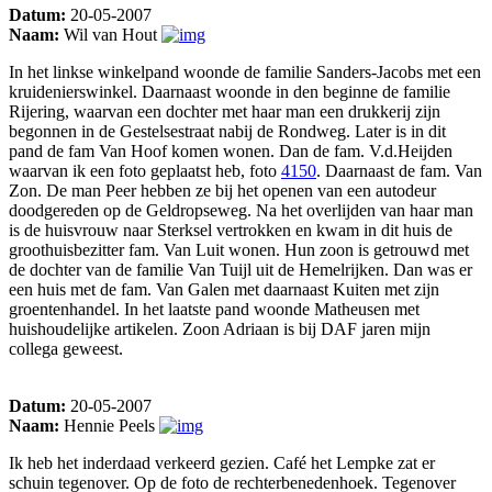
Datum:
20-05-2007
Naam:
Wil van Hout
In het linkse winkelpand woonde de familie Sanders-Jacobs met een
kruidenierswinkel. Daarnaast woonde in den beginne de familie
Rijering, waarvan een dochter met haar man een drukkerij zijn
begonnen in de Gestelsestraat nabij de Rondweg. Later is in dit
pand de fam Van Hoof komen wonen. Dan de fam. V.d.Heijden
waarvan ik een foto geplaatst heb, foto
4150
. Daarnaast de fam. Van
Zon. De man Peer hebben ze bij het openen van een autodeur
doodgereden op de Geldropseweg. Na het overlijden van haar man
is de huisvrouw naar Sterksel vertrokken en kwam in dit huis de
groothuisbezitter fam. Van Luit wonen. Hun zoon is getrouwd met
de dochter van de familie Van Tuijl uit de Hemelrijken. Dan was er
een huis met de fam. Van Galen met daarnaast Kuiten met zijn
groentenhandel. In het laatste pand woonde Matheusen met
huishoudelijke artikelen. Zoon Adriaan is bij DAF jaren mijn
collega geweest.
Datum:
20-05-2007
Naam:
Hennie Peels
Ik heb het inderdaad verkeerd gezien. Café het Lempke zat er
schuin tegenover. Op de foto de rechterbenedenhoek. Tegenover