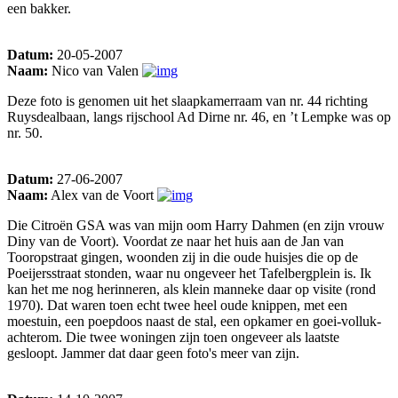
een bakker.
Datum:
20-05-2007
Naam:
Nico van Valen
Deze foto is genomen uit het slaapkamerraam van nr. 44 richting
Ruysdealbaan, langs rijschool Ad Dirne nr. 46, en ’t Lempke was op
nr. 50.
Datum:
27-06-2007
Naam:
Alex van de Voort
Die Citroën GSA was van mijn oom Harry Dahmen (en zijn vrouw
Diny van de Voort). Voordat ze naar het huis aan de Jan van
Tooropstraat gingen, woonden zij in die oude huisjes die op de
Poeijersstraat stonden, waar nu ongeveer het Tafelbergplein is. Ik
kan het me nog herinneren, als klein manneke daar op visite (rond
1970). Dat waren toen echt twee heel oude knippen, met een
moestuin, een poepdoos naast de stal, een opkamer en goei-volluk-
achterom. Die twee woningen zijn toen ongeveer als laatste
gesloopt. Jammer dat daar geen foto's meer van zijn.