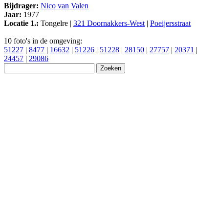
Bijdrager:
Nico van Valen
Jaar:
1977
Locatie 1.:
Tongelre |
321 Doornakkers-West
|
Poeijersstraat
10 foto's in de omgeving:
51227
|
8477
|
16632
|
51226
|
51228
|
28150
|
27757
|
20371
|
24457
|
29086