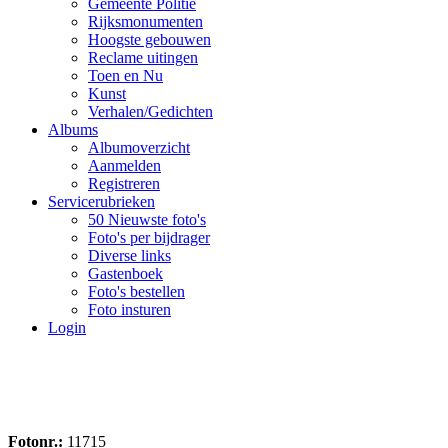
Gemeente Politie
Rijksmonumenten
Hoogste gebouwen
Reclame uitingen
Toen en Nu
Kunst
Verhalen/Gedichten
Albums
Albumoverzicht
Aanmelden
Registreren
Servicerubrieken
50 Nieuwste foto's
Foto's per bijdrager
Diverse links
Gastenboek
Foto's bestellen
Foto insturen
Login
Fotonr.:
11715