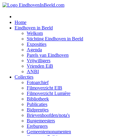
Home
Eindhoven in Beeld
Welkom
Stichting Eindhoven in Beeld
Exposities
Agenda
Parels van Eindhoven
Vrijwilligers
Vrienden EiB
ANBI
Collecties
Fotoarchief
Filmoverzicht EIB
Filmoverzicht Lumière
Bibliotheek
Publicaties
Bidprentjes
Brievenhoofden/nota's
Burgemeesters
Ereburgers
Gemeentemonumenten