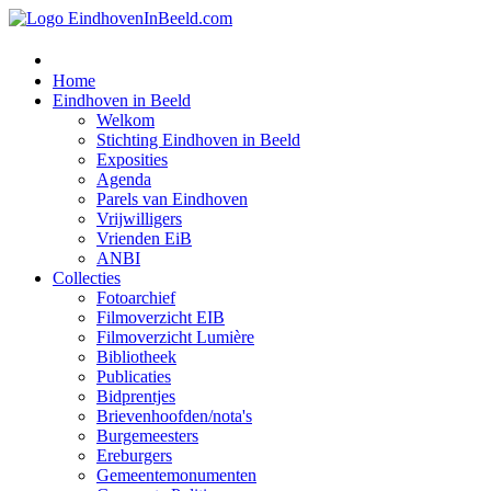
Home
Eindhoven in Beeld
Welkom
Stichting Eindhoven in Beeld
Exposities
Agenda
Parels van Eindhoven
Vrijwilligers
Vrienden EiB
ANBI
Collecties
Fotoarchief
Filmoverzicht EIB
Filmoverzicht Lumière
Bibliotheek
Publicaties
Bidprentjes
Brievenhoofden/nota's
Burgemeesters
Ereburgers
Gemeentemonumenten