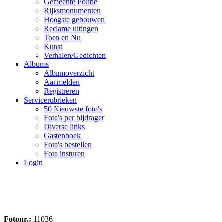
Gemeente Politie
Rijksmonumenten
Hoogste gebouwen
Reclame uitingen
Toen en Nu
Kunst
Verhalen/Gedichten
Albums
Albumoverzicht
Aanmelden
Registreren
Servicerubrieken
50 Nieuwste foto's
Foto's per bijdrager
Diverse links
Gastenboek
Foto's bestellen
Foto insturen
Login
Fotonr.:
11036