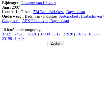
Bijdrager:
Giovanni van Helvoirt
Jaar:
2007
Locatie 1.:
Gestel |
724 Bennekel-Oost
|
Bayeuxlaan
Onderwerp.:
Bedrijven / Industrie |
Automobiel-, Busbedrijven /
Garages ed
|
APK Eindhoven, Bayeuxlaan
10 foto's in de omgeving:
37421
|
24923
|
32136
|
37438
|
8312
|
31920
|
10175
|
10367
|
25198
|
10368