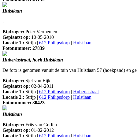
Hulstlaan
.
Bijdrager:
Peter Vermeulen
Geplaatst op:
10-05-2010
Locatie 1.:
Strijp |
612 Philipsdorp
|
Hulstlaan
Fotonummer: 27839
Hubertastraat, hoek Hulstlaan
De foto is genomen vanuit de tuin van Hulstlaan 57 (hoekpand) en geeft
Bijdrager:
Sjef van Eijk
Geplaatst op:
02-04-2011
Locatie 1.:
Strijp |
612 Philipsdorp
|
Hubertastraat
Locatie 2.:
Strijp |
612 Philipsdorp
|
Hulstlaan
Fotonummer: 30423
Hulstlaan
Bijdrager:
Frits van Geffen
Geplaatst op:
01-02-2012
Locatie 1.:
Strijp |
612 Philipsdorp
|
Hulstlaan