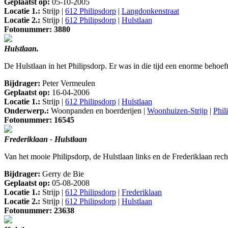
Geplaatst op:
05-10-2005
Locatie 1.:
Strijp |
612 Philipsdorp
|
Langdonkenstraat
Locatie 2.:
Strijp |
612 Philipsdorp
|
Hulstlaan
Fotonummer: 3880
Hulstlaan.
De Hulstlaan in het Philipsdorp. Er was in die tijd een enorme beho
Bijdrager:
Peter Vermeulen
Geplaatst op:
16-04-2006
Locatie 1.:
Strijp |
612 Philipsdorp
|
Hulstlaan
Onderwerp.:
Woonpanden en boerderijen |
Woonhuizen-Strijp
|
Phil
Fotonummer: 16545
Frederiklaan - Hulstlaan
Van het mooie Philipsdorp, de Hulstlaan links en de Frederiklaan rec
Bijdrager:
Gerry de Bie
Geplaatst op:
05-08-2008
Locatie 1.:
Strijp |
612 Philipsdorp
|
Frederiklaan
Locatie 2.:
Strijp |
612 Philipsdorp
|
Hulstlaan
Fotonummer: 23638