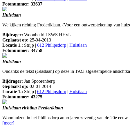
Fotonummer: 33637
Hulstlaan
We kijken richting Frederiklaan. (Voor een ontwerptekening van huizen
Bijdrager:
Woonbedrijf SWS HHvL
Geplaatst op:
25-04-2013
Locatie 1.:
Strijp |
612 Philipsdorp
|
Hulstlaan
Fotonummer: 34758
Hulstlaan
Ondanks de tekst (Glaslaan) op deze in 1923 afgestempelde ansichtkaa
Bijdrager:
Jan Spoorenberg
Geplaatst op:
02-01-2014
Locatie 1.:
Strijp |
612 Philipsdorp
|
Hulstlaan
Fotonummer: 43275
Hulstlaan richting Frederiklaan
Woonhuizen in het Philipsdorp anno jaren zeventig van de 20e eeuw. 
[meer]