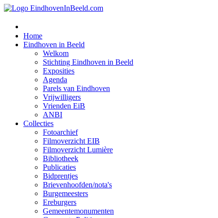
Home
Eindhoven in Beeld
Welkom
Stichting Eindhoven in Beeld
Exposities
Agenda
Parels van Eindhoven
Vrijwilligers
Vrienden EiB
ANBI
Collecties
Fotoarchief
Filmoverzicht EIB
Filmoverzicht Lumière
Bibliotheek
Publicaties
Bidprentjes
Brievenhoofden/nota's
Burgemeesters
Ereburgers
Gemeentemonumenten