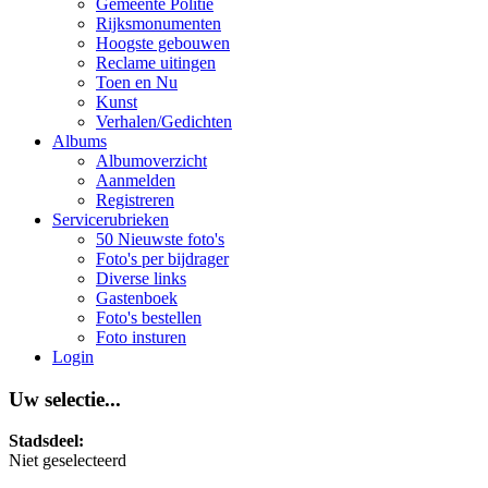
Gemeente Politie
Rijksmonumenten
Hoogste gebouwen
Reclame uitingen
Toen en Nu
Kunst
Verhalen/Gedichten
Albums
Albumoverzicht
Aanmelden
Registreren
Servicerubrieken
50 Nieuwste foto's
Foto's per bijdrager
Diverse links
Gastenboek
Foto's bestellen
Foto insturen
Login
Uw selectie...
Stadsdeel:
Niet geselecteerd