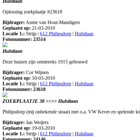
Hulstlaan
Oplossing zoekplaatje #23618
Bijdrager:
Annie van Hout-Mandigers
Geplaatst op:
21-03-2010
Locatie 1.:
Strijp |
612 Philipsdorp
|
Hulstlaan
Fotonummer: 23514
Hulstlaan
Deze huizen zijn omstreeks 1915 gebouwd
Bijdrager:
Cor Wijnen
Geplaatst op:
10-03-2010
Locatie 1.:
Strijp |
612 Philipsdorp
|
Hulstlaan
Fotonummer: 23618
ZOEKPLAATJE 38 >>>> Hulstlaan
Philipsdorp (mij onbekende straat) met o.a. VW Kever en spelende k
Bijdrager:
Jan Weijers
Geplaatst op:
19-03-2010
Locatie 1.:
Strijp |
612 Philipsdorp
|
Hulstlaan
Fotonummer: 24146