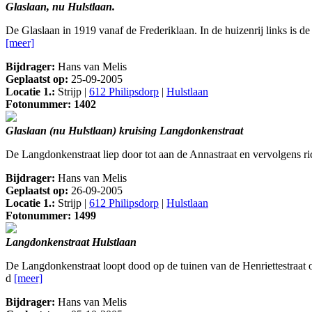
Glaslaan, nu Hulstlaan.
De Glaslaan in 1919 vanaf de Frederiklaan. In de huizenrij links is
[meer]
Bijdrager:
Hans van Melis
Geplaatst op:
25-09-2005
Locatie 1.:
Strijp |
612 Philipsdorp
|
Hulstlaan
Fotonummer: 1402
Glaslaan (nu Hulstlaan) kruising Langdonkenstraat
De Langdonkenstraat liep door tot aan de Annastraat en vervolgens ri
Bijdrager:
Hans van Melis
Geplaatst op:
26-09-2005
Locatie 1.:
Strijp |
612 Philipsdorp
|
Hulstlaan
Fotonummer: 1499
Langdonkenstraat Hulstlaan
De Langdonkenstraat loopt dood op de tuinen van de Henriettestraat
d
[meer]
Bijdrager:
Hans van Melis