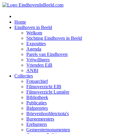
Home
Eindhoven in Beeld
Welkom
Stichting Eindhoven in Beeld
Exposities
Agenda
Parels van Eindhoven
Vrijwilligers
Vrienden EiB
ANBI
Collecties
Fotoarchief
Filmoverzicht EIB
Filmoverzicht Lumière
Bibliotheek
Publicaties
Bidprentjes
Brievenhoofden/nota's
Burgemeesters
Ereburgers
Gemeentemonumenten