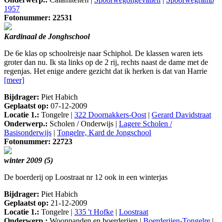
1957
Fotonummer: 22531
Kardinaal de Jonghschool
De 6e klas op schoolreisje naar Schiphol. De klassen waren iets
groter dan nu. Ik sta links op de 2 rij, rechts naast de dame met de
regenjas. Het enige andere gezicht dat ik herken is dat van Harrie
[meer]
Bijdrager:
Piet Habich
Geplaatst op:
07-12-2009
Locatie 1.:
Tongelre |
322 Doornakkers-Oost
|
Gerard Davidstraat
Onderwerp.:
Scholen / Onderwijs |
Lagere Scholen /
Basisonderwijs
|
Tongelre, Kard de Jongschool
Fotonummer: 22723
winter 2009 (5)
De boerderij op Loostraat nr 12 ook in een winterjas
Bijdrager:
Piet Habich
Geplaatst op:
21-12-2009
Locatie 1.:
Tongelre |
335 't Hofke
|
Loostraat
Onderwerp.:
Woonpanden en boerderijen |
Boerderijen-Tongelre
|