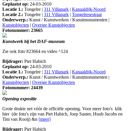
Geplaatst op:
24-03-2010
Locatie 1.:
Tongelre |
311 Villapark
|
Kanaaldijk-Noord
Locatie 2.:
Tongelre |
311 Villapark
|
Tongelresestraat
Onderwerp.:
Kunst / Kunstwerken / Kunstmonumenten |
Kunstobjecten
|
Overige Kunstobjecten
Fotonummer: 23665
Kunstwerk bij het DAF-museum
Zie ook foto #23664 en video ^124
Bijdrager:
Piet Habich
Geplaatst op:
24-03-2010
Locatie 1.:
Tongelre |
311 Villapark
|
Kanaaldijk-Noord
Onderwerp.:
Kunst / Kunstwerken / Kunstmonumenten |
Kunstobjecten
|
Overige Kunstobjecten
Fotonummer: 24439
Opening expositie
Grote drukte net vóór de officiële opening. Voor meer foto's klik
hier (de foto's zijn van Piet Habich, Joep Sauter, Huub Jacobs en
Tini van Rooij) &n
[meer]
Bijdrager:
Piet Habich