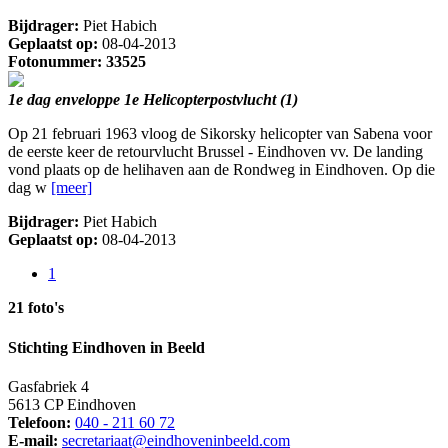
Bijdrager:
Piet Habich
Geplaatst op:
08-04-2013
Fotonummer: 33525
1e dag enveloppe 1e Helicopterpostvlucht (1)
Op 21 februari 1963 vloog de Sikorsky helicopter van Sabena voor
de eerste keer de retourvlucht Brussel - Eindhoven vv. De landing
vond plaats op de helihaven aan de Rondweg in Eindhoven. Op die
dag w
[meer]
Bijdrager:
Piet Habich
Geplaatst op:
08-04-2013
1
21 foto's
Stichting Eindhoven in Beeld
Gasfabriek 4
5613 CP Eindhoven
Telefoon:
040 - 211 60 72
E-mail:
secretariaat@eindhoveninbeeld.com