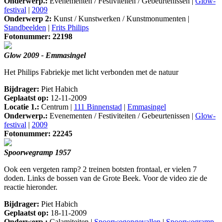
Onderwerp.:
Evenementen / Festiviteiten / Gebeurtenissen |
Glow-
festival
|
2009
Onderwerp 2:
Kunst / Kunstwerken / Kunstmonumenten |
Standbeelden
|
Frits Philips
Fotonummer: 22198
Glow 2009 - Emmasingel
Het Philips Fabriekje met licht verbonden met de natuur
Bijdrager:
Piet Habich
Geplaatst op:
12-11-2009
Locatie 1.:
Centrum |
111 Binnenstad
|
Emmasingel
Onderwerp.:
Evenementen / Festiviteiten / Gebeurtenissen |
Glow-
festival
|
2009
Fotonummer: 22245
Spoorwegramp 1957
Ook een vergeten ramp? 2 treinen botsten frontaal, er vielen 7
doden. Links de bossen van de Grote Beek. Voor de video zie de
reactie hieronder.
Bijdrager:
Piet Habich
Geplaatst op:
18-11-2009
Onderwerp.:
Calamiteiten |
Spoorwegongevallen
|
Spoorwegramp