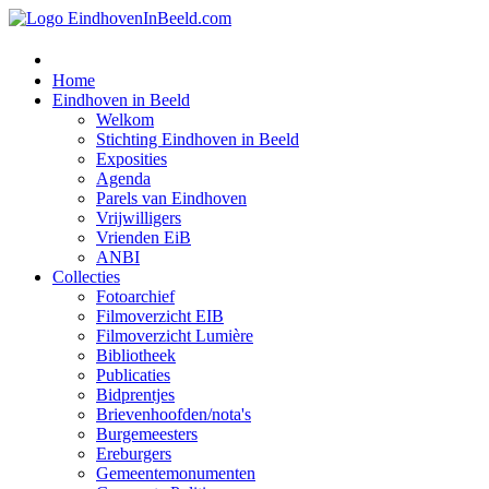
Home
Eindhoven in Beeld
Welkom
Stichting Eindhoven in Beeld
Exposities
Agenda
Parels van Eindhoven
Vrijwilligers
Vrienden EiB
ANBI
Collecties
Fotoarchief
Filmoverzicht EIB
Filmoverzicht Lumière
Bibliotheek
Publicaties
Bidprentjes
Brievenhoofden/nota's
Burgemeesters
Ereburgers
Gemeentemonumenten