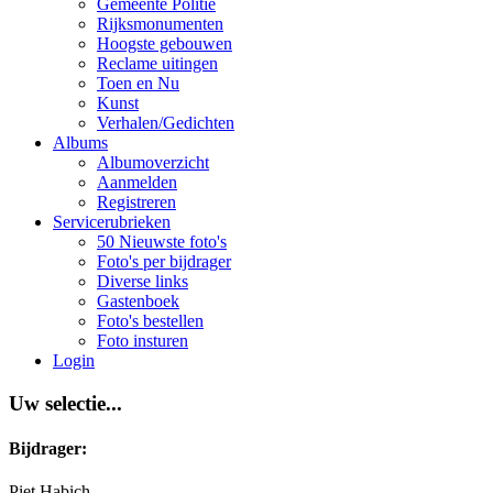
Gemeente Politie
Rijksmonumenten
Hoogste gebouwen
Reclame uitingen
Toen en Nu
Kunst
Verhalen/Gedichten
Albums
Albumoverzicht
Aanmelden
Registreren
Servicerubrieken
50 Nieuwste foto's
Foto's per bijdrager
Diverse links
Gastenboek
Foto's bestellen
Foto insturen
Login
Uw selectie...
Bijdrager:
Piet Habich