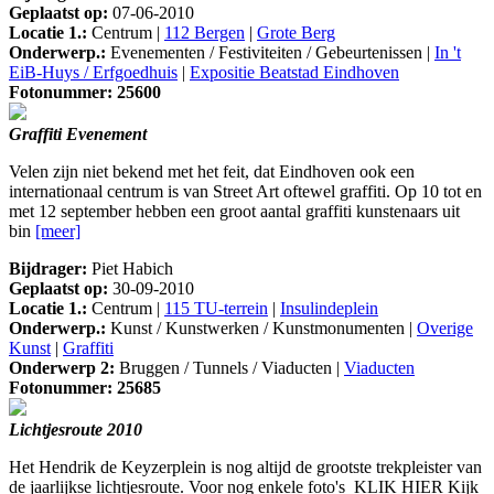
Geplaatst op:
07-06-2010
Locatie 1.:
Centrum |
112 Bergen
|
Grote Berg
Onderwerp.:
Evenementen / Festiviteiten / Gebeurtenissen |
In 't
EiB-Huys / Erfgoedhuis
|
Expositie Beatstad Eindhoven
Fotonummer: 25600
Graffiti Evenement
Velen zijn niet bekend met het feit, dat Eindhoven ook een
internationaal centrum is van Street Art oftewel graffiti. Op 10 tot en
met 12 september hebben een groot aantal graffiti kunstenaars uit
bin
[meer]
Bijdrager:
Piet Habich
Geplaatst op:
30-09-2010
Locatie 1.:
Centrum |
115 TU-terrein
|
Insulindeplein
Onderwerp.:
Kunst / Kunstwerken / Kunstmonumenten |
Overige
Kunst
|
Graffiti
Onderwerp 2:
Bruggen / Tunnels / Viaducten |
Viaducten
Fotonummer: 25685
Lichtjesroute 2010
Het Hendrik de Keyzerplein is nog altijd de grootste trekpleister van
de jaarlijkse lichtjesroute. Voor nog enkele foto's KLIK HIER Kijk