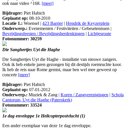
ook naar video ^168.
[meer]
Bijdrager:
Piet Habich
Geplaatst op:
08-10-2010
Locatie 1.:
Woensel |
423 Barrier
|
Hendrik de Keyzerplein
Onderwerp.:
Evenementen / Festiviteiten / Gebeurtenissen |
Bevrijdingsfeesten / Bevrijdingsherdenkingen
|
Lichtjesroute
Fotonummer: 30259
Die Sanghertjes Uyt die Haghe
Die Sanghertjes Uyt die Haghe - installatie van nieuwe zangers.
Ook ik heb enkele jaren gezongen bij dit destijds roemruchte koor.
Ik heb de reis naar Rome gemist, maar ben wel mee geweest op
concertr
[meer]
Bijdrager:
Piet Habich
Geplaatst op:
07-01-2012
Onderwerp.:
Muziek & Zang |
Koren / Zangverenigingen
|
Schola
Cantorum, Uyt die Haghe (Paterskerk)
Fotonummer: 33524
1e dag enveloppe 1e Helicopterpostvlucht (1)
Een ander exemplaar van deze 1e dag enveloppe.