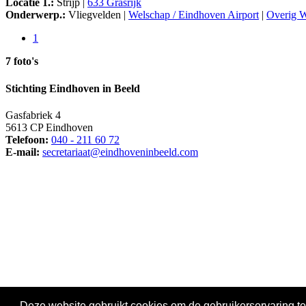
Locatie 1.:
Strijp |
633 Grasrijk
Onderwerp.:
Vliegvelden |
Welschap / Eindhoven Airport
|
Overig W
1
7 foto's
Stichting Eindhoven in Beeld
Gasfabriek 4
5613 CP Eindhoven
Telefoon:
040 - 211 60 72
E-mail:
secretariaat@eindhoveninbeeld.com
Social media
Deze website gebruikt cookies om de gebruikerservaring te