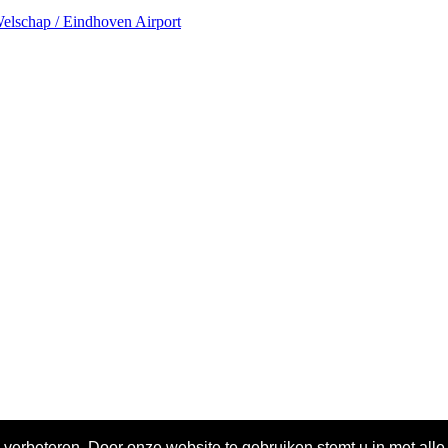
elschap / Eindhoven Airport
 verbeteren. Door onze website te gebruiken stemt u in met all