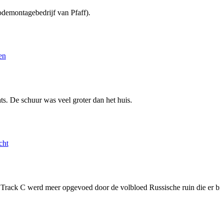
odemontagebedrijf van Pfaff).
en
s. De schuur was veel groter dan het huis.
cht
n Track C werd meer opgevoed door de volbloed Russische ruin die er b