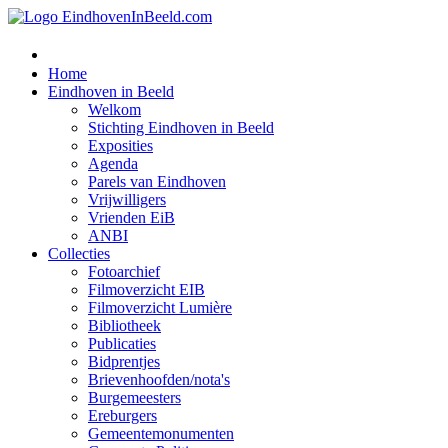
Home
Eindhoven in Beeld
Welkom
Stichting Eindhoven in Beeld
Exposities
Agenda
Parels van Eindhoven
Vrijwilligers
Vrienden EiB
ANBI
Collecties
Fotoarchief
Filmoverzicht EIB
Filmoverzicht Lumière
Bibliotheek
Publicaties
Bidprentjes
Brievenhoofden/nota's
Burgemeesters
Ereburgers
Gemeentemonumenten