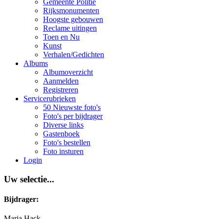
Gemeente Politie
Rijksmonumenten
Hoogste gebouwen
Reclame uitingen
Toen en Nu
Kunst
Verhalen/Gedichten
Albums
Albumoverzicht
Aanmelden
Registreren
Servicerubrieken
50 Nieuwste foto's
Foto's per bijdrager
Diverse links
Gastenboek
Foto's bestellen
Foto insturen
Login
Uw selectie...
Bijdrager:
Maria Hack