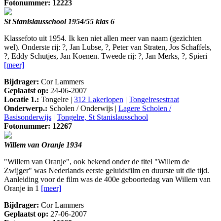
Fotonummer: 12223
St Stanislausschool 1954/55 klas 6
Klassefoto uit 1954. Ik ken niet allen meer van naam (gezichten
wel). Onderste rij: ?, Jan Lubse, ?, Peter van Straten, Jos Schaffels,
?, Eddy Schutjes, Jan Koenen. Tweede rij: ?, Jan Merks, ?, Spieri
[meer]
Bijdrager:
Cor Lammers
Geplaatst op:
24-06-2007
Locatie 1.:
Tongelre |
312 Lakerlopen
|
Tongelresestraat
Onderwerp.:
Scholen / Onderwijs |
Lagere Scholen /
Basisonderwijs
|
Tongelre, St Stanislausschool
Fotonummer: 12267
Willem van Oranje 1934
"Willem van Oranje", ook bekend onder de titel "Willem de
Zwijger" was Nederlands eerste geluidsfilm en duurste uit die tijd.
Aanleiding voor de film was de 400e geboortedag van Willem van
Oranje in 1
[meer]
Bijdrager:
Cor Lammers
Geplaatst op:
27-06-2007