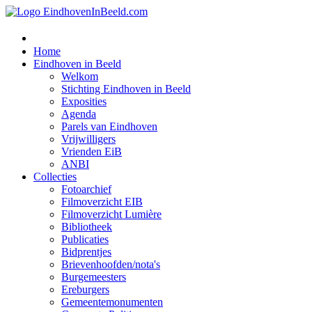
Home
Eindhoven in Beeld
Welkom
Stichting Eindhoven in Beeld
Exposities
Agenda
Parels van Eindhoven
Vrijwilligers
Vrienden EiB
ANBI
Collecties
Fotoarchief
Filmoverzicht EIB
Filmoverzicht Lumière
Bibliotheek
Publicaties
Bidprentjes
Brievenhoofden/nota's
Burgemeesters
Ereburgers
Gemeentemonumenten