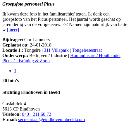
Groepsfoto personeel Picus
Ik kwam deze foto in het familiearchief tegen. Ik denk een
groepsfoto van het Picus-personeel. Het jaartal wordt geschat op
jaren dertig van de vorige eeuw. << Namen zijn natuurlijk van harte
w
[meer]
Bijdrager:
Cor Lammers
Geplaatst op:
24-01-2018
Locatie 1.:
Tongelre |
311 Villapark
|
Tongelresestraat
Onderwerp.:
Bedrijven / Industrie |
Houtindustrie / Houthandel
|
Picus / J Brüning & Zoon
1
20 foto's
Stichting Eindhoven in Beeld
Gasfabriek 4
5613 CP Eindhoven
Telefoon:
040 - 211 60 72
E-mail:
secretariaat@eindhoveninbeeld.com