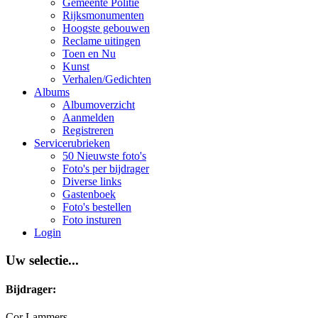
Gemeente Politie
Rijksmonumenten
Hoogste gebouwen
Reclame uitingen
Toen en Nu
Kunst
Verhalen/Gedichten
Albums
Albumoverzicht
Aanmelden
Registreren
Servicerubrieken
50 Nieuwste foto's
Foto's per bijdrager
Diverse links
Gastenboek
Foto's bestellen
Foto insturen
Login
Uw selectie...
Bijdrager:
Cor Lammers