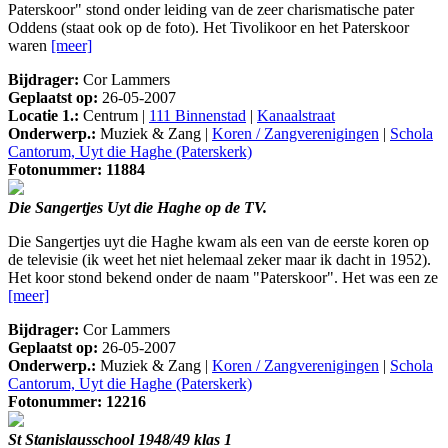
Paterskoor" stond onder leiding van de zeer charismatische pater
Oddens (staat ook op de foto). Het Tivolikoor en het Paterskoor
waren
[meer]
Bijdrager:
Cor Lammers
Geplaatst op:
26-05-2007
Locatie 1.:
Centrum |
111 Binnenstad
|
Kanaalstraat
Onderwerp.:
Muziek & Zang |
Koren / Zangverenigingen
|
Schola
Cantorum, Uyt die Haghe (Paterskerk)
Fotonummer: 11884
Die Sangertjes Uyt die Haghe op de TV.
Die Sangertjes uyt die Haghe kwam als een van de eerste koren op
de televisie (ik weet het niet helemaal zeker maar ik dacht in 1952).
Het koor stond bekend onder de naam "Paterskoor". Het was een ze
[meer]
Bijdrager:
Cor Lammers
Geplaatst op:
26-05-2007
Onderwerp.:
Muziek & Zang |
Koren / Zangverenigingen
|
Schola
Cantorum, Uyt die Haghe (Paterskerk)
Fotonummer: 12216
St Stanislausschool 1948/49 klas 1