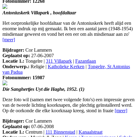
Fotonummer: 12268
Antoniuskerk Villapark , hoofdaltaar
Het oorpronkelijke hoofdaltaar van de Antoniuskerk heeft alijd een
enorme indruk op mij gemaakt. Ik ben een aantal jaren (1948-1954)
misdienaar geweest en vond het een eer om als misdienaar aan zo'
[meer]
Bijdrager:
Cor Lammers
Geplaatst op:
27-06-2007
Locatie 1.:
Tongelre |
311 Villapark
|
Fazantlaan
Onderwerp.:
Religie |
Katholieke Kerken
|
Tongelre, St Antonius
van Padua
Fotonummer: 15987
Die Sanghertjes Uyt die Haghe, 1952. (1)
Deze foto wil (samen met twee volgende foto's) een impressie geven
van de tweede lichting koorknapen, die plechtig geïnstalleerd werd.
Op de oorkonde die elke koorknaap kreeg, stond in fraaie
[meer]
Bijdrager:
Cor Lammers
Geplaatst op:
07-06-2008
Locatie 1.:
Centrum |
111 Binnenstad
|
Kanaalstraat