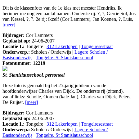
Dit is de klassenfoto van de 1e klas met meester Hendriks. Ik
herinner me nog een aantal namen. Onderste rij: ?, ?, Gerrie Sol, Jos
van Kessel, ?, ?. 2e rij: ikzelf (Cor Lammers), Jan Koenen, ?, Luis,
[meer]
Bijdrager:
Cor Lammers
Geplaatst op:
24-06-2007
Locatie 1.:
Tongelre |
312 Lakerlopen
|
Tongelresestraat
Onderwerp.:
Scholen / Onderwijs |
Lagere Scholen /
Basisonderwijs
|
Tongelre, St Stanislausschool
Fotonummer: 12219
St. Stanislausschool, personeel
Deze foto is gemaakt bij het 25-jarig jubileum van de
hoofdonderwijzer Charles van Dijck. De onderste rij (zittend),
vanaf links: Scholte, Oomen (kale Jan), Charles van Dijck, Peters,
De Ruijter.
[meer]
Bijdrager:
Cor Lammers
Geplaatst op:
24-06-2007
Locatie 1.:
Tongelre |
312 Lakerlopen
|
Tongelresestraat
Onderwerp.:
Scholen / Onderwijs |
Lagere Scholen /
Basisonderwijs
|
Tongelre, St Stanislausschool