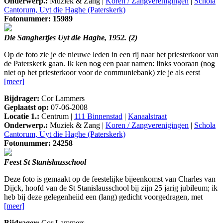
Onderwerp.:
Muziek & Zang |
Koren / Zangverenigingen
|
Schola
Cantorum, Uyt die Haghe (Paterskerk)
Fotonummer: 15989
Die Sanghertjes Uyt die Haghe, 1952. (2)
Op de foto zie je de nieuwe leden in een rij naar het priesterkoor van
de Paterskerk gaan. Ik ken nog een paar namen: links vooraan (nog
niet op het priesterkoor voor de communiebank) zie je als eerst
[meer]
Bijdrager:
Cor Lammers
Geplaatst op:
07-06-2008
Locatie 1.:
Centrum |
111 Binnenstad
|
Kanaalstraat
Onderwerp.:
Muziek & Zang |
Koren / Zangverenigingen
|
Schola
Cantorum, Uyt die Haghe (Paterskerk)
Fotonummer: 24258
Feest St Stanislausschool
Deze foto is gemaakt op de feestelijke bijeenkomst van Charles van
Dijck, hoofd van de St Stanislausschool bij zijn 25 jarig jubileum; ik
heb bij deze gelegenheiid een (lang) gedicht voorgedragen, met
[meer]
Bijdrager:
Cor Lammers