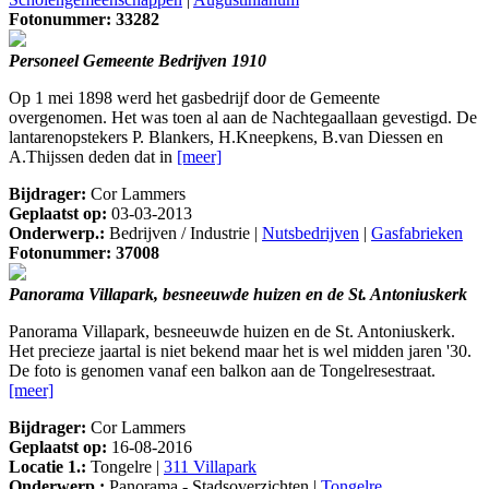
Fotonummer: 33282
Personeel Gemeente Bedrijven 1910
Op 1 mei 1898 werd het gasbedrijf door de Gemeente
overgenomen. Het was toen al aan de Nachtegaallaan gevestigd. De
lantarenopstekers P. Blankers, H.Kneepkens, B.van Diessen en
A.Thijssen deden dat in
[meer]
Bijdrager:
Cor Lammers
Geplaatst op:
03-03-2013
Onderwerp.:
Bedrijven / Industrie |
Nutsbedrijven
|
Gasfabrieken
Fotonummer: 37008
Panorama Villapark, besneeuwde huizen en de St. Antoniuskerk
Panorama Villapark, besneeuwde huizen en de St. Antoniuskerk.
Het precieze jaartal is niet bekend maar het is wel midden jaren '30.
De foto is genomen vanaf een balkon aan de Tongelresestraat.
[meer]
Bijdrager:
Cor Lammers
Geplaatst op:
16-08-2016
Locatie 1.:
Tongelre |
311 Villapark
Onderwerp.:
Panorama - Stadsoverzichten |
Tongelre