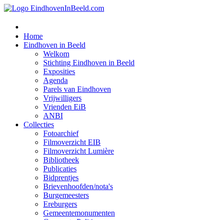
Home
Eindhoven in Beeld
Welkom
Stichting Eindhoven in Beeld
Exposities
Agenda
Parels van Eindhoven
Vrijwilligers
Vrienden EiB
ANBI
Collecties
Fotoarchief
Filmoverzicht EIB
Filmoverzicht Lumière
Bibliotheek
Publicaties
Bidprentjes
Brievenhoofden/nota's
Burgemeesters
Ereburgers
Gemeentemonumenten