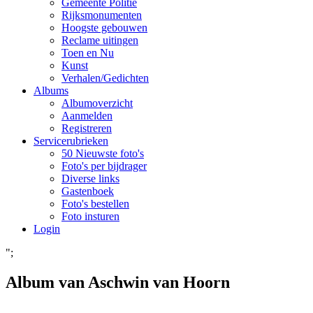
Gemeente Politie
Rijksmonumenten
Hoogste gebouwen
Reclame uitingen
Toen en Nu
Kunst
Verhalen/Gedichten
Albums
Albumoverzicht
Aanmelden
Registreren
Servicerubrieken
50 Nieuwste foto's
Foto's per bijdrager
Diverse links
Gastenboek
Foto's bestellen
Foto insturen
Login
";
Album van Aschwin van Hoorn