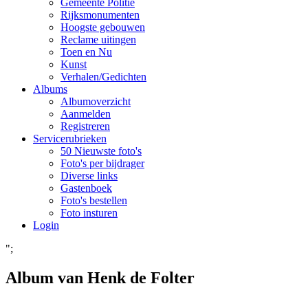
Gemeente Politie
Rijksmonumenten
Hoogste gebouwen
Reclame uitingen
Toen en Nu
Kunst
Verhalen/Gedichten
Albums
Albumoverzicht
Aanmelden
Registreren
Servicerubrieken
50 Nieuwste foto's
Foto's per bijdrager
Diverse links
Gastenboek
Foto's bestellen
Foto insturen
Login
";
Album van Henk de Folter