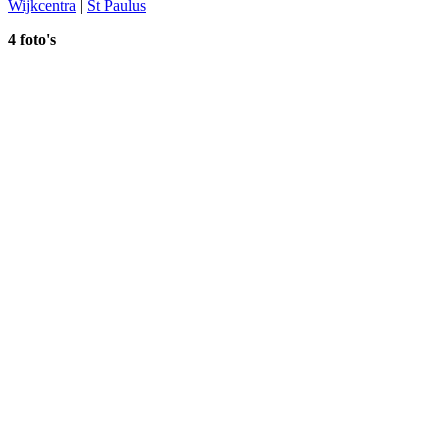
Wijkcentra
|
St Paulus
4 foto's