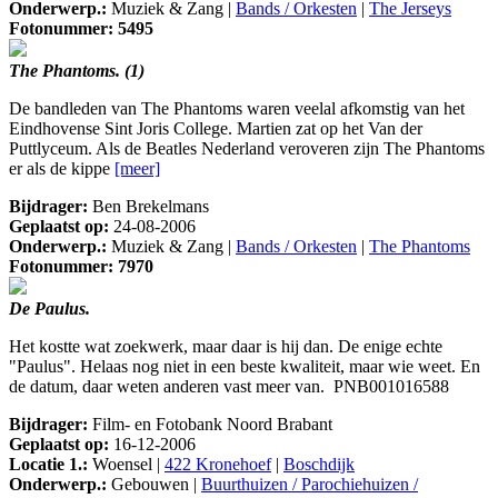
Onderwerp.:
Muziek & Zang |
Bands / Orkesten
|
The Jerseys
Fotonummer: 5495
The Phantoms. (1)
De bandleden van The Phantoms waren veelal afkomstig van het
Eindhovense Sint Joris College. Martien zat op het Van der
Puttlyceum. Als de Beatles Nederland veroveren zijn The Phantoms
er als de kippe
[meer]
Bijdrager:
Ben Brekelmans
Geplaatst op:
24-08-2006
Onderwerp.:
Muziek & Zang |
Bands / Orkesten
|
The Phantoms
Fotonummer: 7970
De Paulus.
Het kostte wat zoekwerk, maar daar is hij dan. De enige echte
"Paulus". Helaas nog niet in een beste kwaliteit, maar wie weet. En
de datum, daar weten anderen vast meer van. PNB001016588
Bijdrager:
Film- en Fotobank Noord Brabant
Geplaatst op:
16-12-2006
Locatie 1.:
Woensel |
422 Kronehoef
|
Boschdijk
Onderwerp.:
Gebouwen |
Buurthuizen / Parochiehuizen /