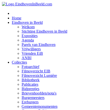
Home
Eindhoven in Beeld
Welkom
Stichting Eindhoven in Beeld
Exposities
Agenda
Parels van Eindhoven
Vrijwilligers
Vrienden EiB
ANBI
Collecties
Fotoarchief
Filmoverzicht EIB
Filmoverzicht Lumière
Bibliotheek
Publicaties
Bidprentjes
Brievenhoofden/nota's
Burgemeesters
Ereburgers
Gemeentemonumenten