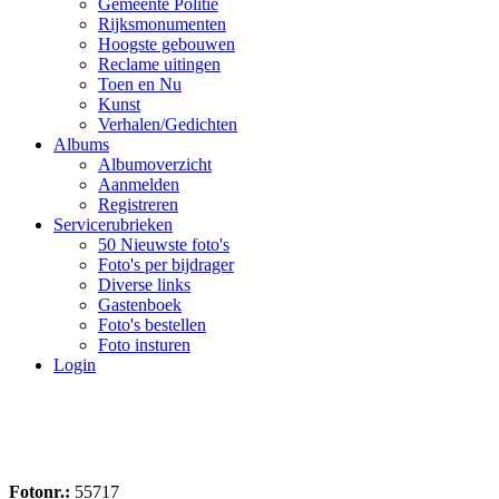
Gemeente Politie
Rijksmonumenten
Hoogste gebouwen
Reclame uitingen
Toen en Nu
Kunst
Verhalen/Gedichten
Albums
Albumoverzicht
Aanmelden
Registreren
Servicerubrieken
50 Nieuwste foto's
Foto's per bijdrager
Diverse links
Gastenboek
Foto's bestellen
Foto insturen
Login
Fotonr.:
55717