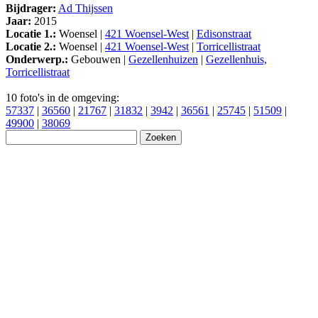
Bijdrager:
Ad Thijssen
Jaar:
2015
Locatie 1.:
Woensel |
421 Woensel-West
|
Edisonstraat
Locatie 2.:
Woensel |
421 Woensel-West
|
Torricellistraat
Onderwerp.:
Gebouwen |
Gezellenhuizen
|
Gezellenhuis,
Torricellistraat
10 foto's in de omgeving:
57337
|
36560
|
21767
|
31832
|
3942
|
36561
|
25745
|
51509
|
49900
|
38069