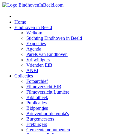
Home
Eindhoven in Beeld
Welkom
Stichting Eindhoven in Beeld
Exposities
Agenda
Parels van Eindhoven
Vrijwilligers
Vrienden EiB
ANBI
Collecties
Fotoarchief
Filmoverzicht EIB
Filmoverzicht Lumière
Bibliotheek
Publicaties
Bidprentjes
Brievenhoofden/nota's
Burgemeesters
Ereburgers
Gemeentemonumenten