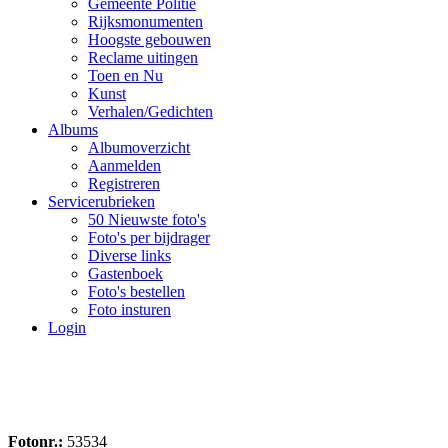
Gemeente Politie
Rijksmonumenten
Hoogste gebouwen
Reclame uitingen
Toen en Nu
Kunst
Verhalen/Gedichten
Albums
Albumoverzicht
Aanmelden
Registreren
Servicerubrieken
50 Nieuwste foto's
Foto's per bijdrager
Diverse links
Gastenboek
Foto's bestellen
Foto insturen
Login
Fotonr.:
53534