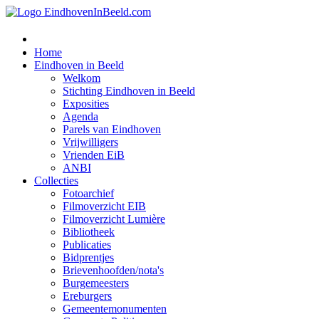
Home
Eindhoven in Beeld
Welkom
Stichting Eindhoven in Beeld
Exposities
Agenda
Parels van Eindhoven
Vrijwilligers
Vrienden EiB
ANBI
Collecties
Fotoarchief
Filmoverzicht EIB
Filmoverzicht Lumière
Bibliotheek
Publicaties
Bidprentjes
Brievenhoofden/nota's
Burgemeesters
Ereburgers
Gemeentemonumenten