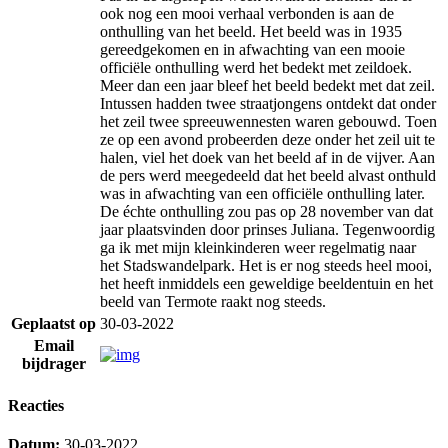
ook nog een mooi verhaal verbonden is aan de
onthulling van het beeld. Het beeld was in 1935
gereedgekomen en in afwachting van een mooie
officiële onthulling werd het bedekt met zeildoek.
Meer dan een jaar bleef het beeld bedekt met dat zeil.
Intussen hadden twee straatjongens ontdekt dat onder
het zeil twee spreeuwennesten waren gebouwd. Toen
ze op een avond probeerden deze onder het zeil uit te
halen, viel het doek van het beeld af in de vijver. Aan
de pers werd meegedeeld dat het beeld alvast onthuld
was in afwachting van een officiële onthulling later.
De échte onthulling zou pas op 28 november van dat
jaar plaatsvinden door prinses Juliana. Tegenwoordig
ga ik met mijn kleinkinderen weer regelmatig naar
het Stadswandelpark. Het is er nog steeds heel mooi,
het heeft inmiddels een geweldige beeldentuin en het
beeld van Termote raakt nog steeds.
Geplaatst op
30-03-2022
Email
bijdrager
Reacties
Datum:
30-03-2022