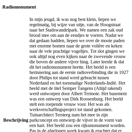
Radiomonument
In mijn jeugd, ik was nog best klein, liepen we
regelmatig, bij wijze van uitje, van de Hoogstraat
naar het Stadswandelpark. We namen een zak oud
brood mee om aan de eendjes te voeren. Nadat we
dat gedaan hadden, liepen we over de mooie paden
met enorme bomen naar de grote volière en keken
naar de vele prachtige vogeltjes. Tot slot gingen we
ook altijd nog even kijken naar de zwevende vrouw
die boven de andere vijver hing. Later leerde ik dat
dit het radiomonument heette. Het beeld is een
herinnering aan de eerste radioverbinding die in 1927
door Philips tot stand werd gebracht tussen
Nederland en het toenmalige Nederlands-Indië. Het
beeld met de titel Semper Tangens (Altijd rakend)
werd ontworpen door Albert Termote. Het basement
was een ontwerp van Dirk Roosenburg. Het beeld
stelt een roepende vrouw voor. Het was als
werkverschaffingsproject tot stand gekomen.
Tuinarchitect Tersteeg nam het mee in zijn
Beschrijving
parkconcept en ontwierp de vijver in de vorm van
een hart. Het beeld zou een rijksmonument worden.
Pas in de afgelopen week kwam ik erachter dat er