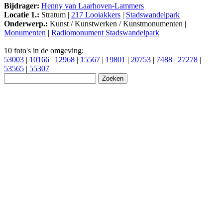
Bijdrager:
Henny van Laarhoven-Lammers
Locatie 1.:
Stratum |
217 Looiakkers
|
Stadswandelpark
Onderwerp.:
Kunst / Kunstwerken / Kunstmonumenten |
Monumenten
|
Radiomonument Stadswandelpark
10 foto's in de omgeving:
53003
|
10166
|
12968
|
15567
|
19801
|
20753
|
7488
|
27278
|
53565
|
55307