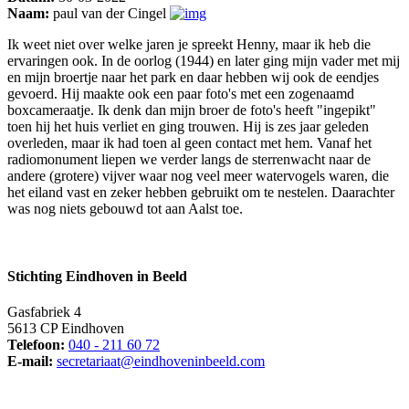
Naam:
paul van der Cingel
Ik weet niet over welke jaren je spreekt Henny, maar ik heb die
ervaringen ook. In de oorlog (1944) en later ging mijn vader met mij
en mijn broertje naar het park en daar hebben wij ook de eendjes
gevoerd. Hij maakte ook een paar foto's met een zogenaamd
boxcameraatje. Ik denk dan mijn broer de foto's heeft "ingepikt"
toen hij het huis verliet en ging trouwen. Hij is zes jaar geleden
overleden, maar ik had toen al geen contact met hem. Vanaf het
radiomonument liepen we verder langs de sterrenwacht naar de
andere (grotere) vijver waar nog veel meer watervogels waren, die
het eiland vast en zeker hebben gebruikt om te nestelen. Daarachter
was nog niets gebouwd tot aan Aalst toe.
Stichting Eindhoven in Beeld
Gasfabriek 4
5613 CP Eindhoven
Telefoon:
040 - 211 60 72
E-mail:
secretariaat@eindhoveninbeeld.com