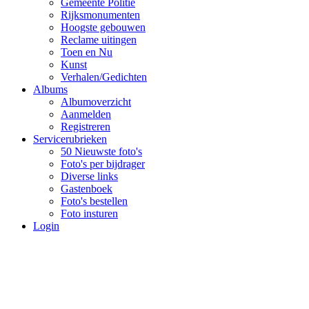
Gemeente Politie
Rijksmonumenten
Hoogste gebouwen
Reclame uitingen
Toen en Nu
Kunst
Verhalen/Gedichten
Albums
Albumoverzicht
Aanmelden
Registreren
Servicerubrieken
50 Nieuwste foto's
Foto's per bijdrager
Diverse links
Gastenboek
Foto's bestellen
Foto insturen
Login