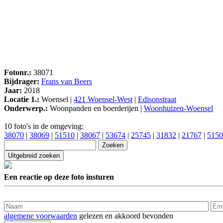
Fotonr.:
38071
Bijdrager:
Frans van Beers
Jaar:
2018
Locatie 1.:
Woensel |
421 Woensel-West
|
Edisonstraat
Onderwerp.:
Woonpanden en boerderijen |
Woonhuizen-Woensel
10 foto's in de omgeving:
38070
|
38069
|
51510
|
38067
|
53674
|
25745
|
31832
|
21767
|
5150
Een reactie op deze foto insturen
algemene voorwaarden
gelezen en akkoord bevonden