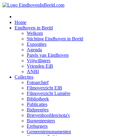
Home
Eindhoven in Beeld
Welkom
Stichting Eindhoven in Beeld
Exposities
Agenda
Parels van Eindhoven
Vrijwilligers
Vrienden EiB
ANBI
Collecties
Fotoarchief
Filmoverzicht EIB
Filmoverzicht Lumière
Bibliotheek
Publicaties
Bidprentjes
Brievenhoofden/nota's
Burgemeesters
Ereburgers
Gemeentemonumenten