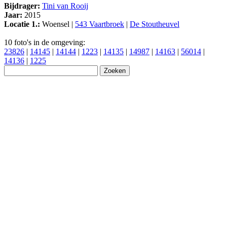
Bijdrager:
Tini van Rooij
Jaar:
2015
Locatie 1.:
Woensel |
543 Vaartbroek
|
De Stoutheuvel
10 foto's in de omgeving:
23826
|
14145
|
14144
|
1223
|
14135
|
14987
|
14163
|
56014
|
14136
|
1225