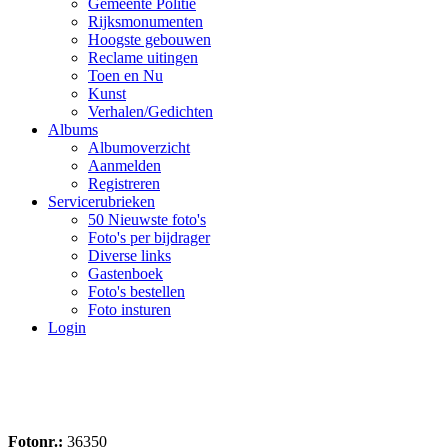
Gemeente Politie
Rijksmonumenten
Hoogste gebouwen
Reclame uitingen
Toen en Nu
Kunst
Verhalen/Gedichten
Albums
Albumoverzicht
Aanmelden
Registreren
Servicerubrieken
50 Nieuwste foto's
Foto's per bijdrager
Diverse links
Gastenboek
Foto's bestellen
Foto insturen
Login
Fotonr.:
36350