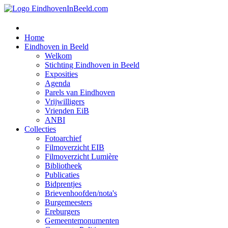
Home
Eindhoven in Beeld
Welkom
Stichting Eindhoven in Beeld
Exposities
Agenda
Parels van Eindhoven
Vrijwilligers
Vrienden EiB
ANBI
Collecties
Fotoarchief
Filmoverzicht EIB
Filmoverzicht Lumière
Bibliotheek
Publicaties
Bidprentjes
Brievenhoofden/nota's
Burgemeesters
Ereburgers
Gemeentemonumenten