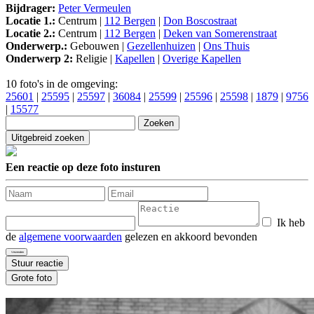
Bijdrager:
Peter Vermeulen
Locatie 1.:
Centrum |
112 Bergen
|
Don Boscostraat
Locatie 2.:
Centrum |
112 Bergen
|
Deken van Somerenstraat
Onderwerp.:
Gebouwen |
Gezellenhuizen
|
Ons Thuis
Onderwerp 2:
Religie |
Kapellen
|
Overige Kapellen
10 foto's in de omgeving:
25601
|
25595
|
25597
|
36084
|
25599
|
25596
|
25598
|
1879
|
9756
|
15577
Een reactie op deze foto insturen
Ik heb
de
algemene voorwaarden
gelezen en akkoord bevonden