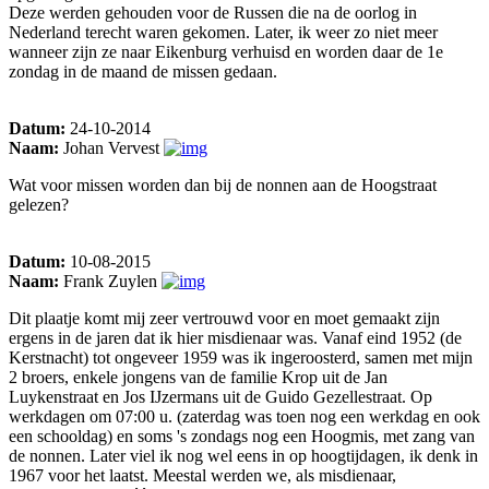
Deze werden gehouden voor de Russen die na de oorlog in
Nederland terecht waren gekomen. Later, ik weer zo niet meer
wanneer zijn ze naar Eikenburg verhuisd en worden daar de 1e
zondag in de maand de missen gedaan.
Datum:
24-10-2014
Naam:
Johan Vervest
Wat voor missen worden dan bij de nonnen aan de Hoogstraat
gelezen?
Datum:
10-08-2015
Naam:
Frank Zuylen
Dit plaatje komt mij zeer vertrouwd voor en moet gemaakt zijn
ergens in de jaren dat ik hier misdienaar was. Vanaf eind 1952 (de
Kerstnacht) tot ongeveer 1959 was ik ingeroosterd, samen met mijn
2 broers, enkele jongens van de familie Krop uit de Jan
Luykenstraat en Jos IJzermans uit de Guido Gezellestraat. Op
werkdagen om 07:00 u. (zaterdag was toen nog een werkdag en ook
een schooldag) en soms 's zondags nog een Hoogmis, met zang van
de nonnen. Later viel ik nog wel eens in op hoogtijdagen, ik denk in
1967 voor het laatst. Meestal werden we, als misdienaar,