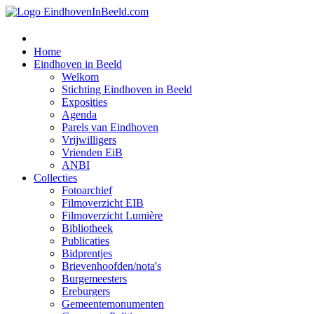
Home
Eindhoven in Beeld
Welkom
Stichting Eindhoven in Beeld
Exposities
Agenda
Parels van Eindhoven
Vrijwilligers
Vrienden EiB
ANBI
Collecties
Fotoarchief
Filmoverzicht EIB
Filmoverzicht Lumière
Bibliotheek
Publicaties
Bidprentjes
Brievenhoofden/nota's
Burgemeesters
Ereburgers
Gemeentemonumenten