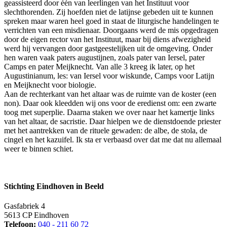
geassisteerd door één van leerlingen van het Instituut voor
slechthorenden. Zij hoefden niet de latijnse gebeden uit te kunnen
spreken maar waren heel goed in staat de liturgische handelingen te
verrichten van een misdienaar. Doorgaans werd de mis opgedragen
door de eigen rector van het Instituut, maar bij diens afwezigheid
werd hij vervangen door gastgeestelijken uit de omgeving. Onder
hen waren vaak paters augustijnen, zoals pater van Iersel, pater
Camps en pater Meijknecht. Van alle 3 kreeg ik later, op het
Augustinianum, les: van Iersel voor wiskunde, Camps voor Latijn
en Meijknecht voor biologie.
Aan de rechterkant van het altaar was de ruimte van de koster (een
non). Daar ook kleedden wij ons voor de eredienst om: een zwarte
toog met superplie. Daarna staken we over naar het kamertje links
van het altaar, de sacristie. Daar hielpen we de dienstdoende priester
met het aantrekken van de rituele gewaden: de albe, de stola, de
cingel en het kazuifel. Ik sta er verbaasd over dat me dat nu allemaal
weer te binnen schiet.
Stichting Eindhoven in Beeld
Gasfabriek 4
5613 CP Eindhoven
Telefoon:
040 - 211 60 72