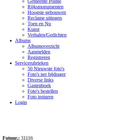
Gemeente Politie
Rijksmonumenten
Hoogste gebouwen
Reclame uitingen
Toen en Nu
Kunst
Verhalen/Gedichten
Albums
Albumoverzicht
Aanmelden
Registreren
Servicerubrieken
50 Nieuwste foto's
Foto's per bijdrager
Diverse links
Gastenboek
Foto's bestellen
Foto insturen
Login
Fotonr.:
31116