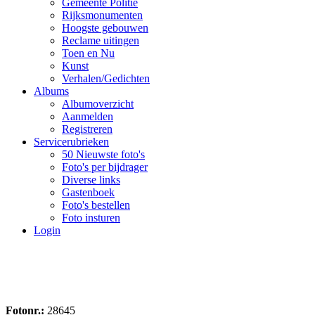
Gemeente Politie
Rijksmonumenten
Hoogste gebouwen
Reclame uitingen
Toen en Nu
Kunst
Verhalen/Gedichten
Albums
Albumoverzicht
Aanmelden
Registreren
Servicerubrieken
50 Nieuwste foto's
Foto's per bijdrager
Diverse links
Gastenboek
Foto's bestellen
Foto insturen
Login
Fotonr.:
28645