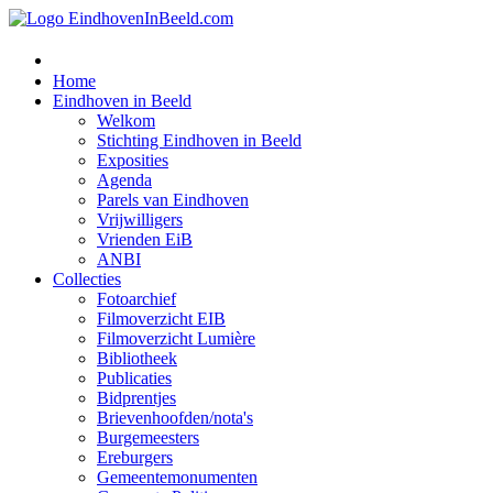
Home
Eindhoven in Beeld
Welkom
Stichting Eindhoven in Beeld
Exposities
Agenda
Parels van Eindhoven
Vrijwilligers
Vrienden EiB
ANBI
Collecties
Fotoarchief
Filmoverzicht EIB
Filmoverzicht Lumière
Bibliotheek
Publicaties
Bidprentjes
Brievenhoofden/nota's
Burgemeesters
Ereburgers
Gemeentemonumenten