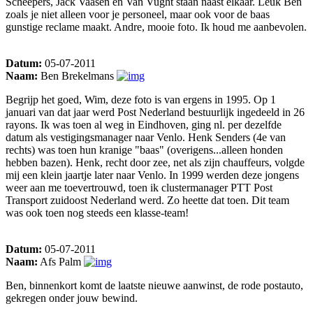
Scheepers, Jack Vaasen en Van Vught staan naast elkaar. Leuk Ben
zoals je niet alleen voor je personeel, maar ook voor de baas
gunstige reclame maakt. Andre, mooie foto. Ik houd me aanbevolen.
Datum:
05-07-2011
Naam:
Ben Brekelmans
Begrijp het goed, Wim, deze foto is van ergens in 1995. Op 1
januari van dat jaar werd Post Nederland bestuurlijk ingedeeld in 26
rayons. Ik was toen al weg in Eindhoven, ging nl. per dezelfde
datum als vestigingsmanager naar Venlo. Henk Senders (4e van
rechts) was toen hun kranige "baas" (overigens...alleen honden
hebben bazen). Henk, recht door zee, net als zijn chauffeurs, volgde
mij een klein jaartje later naar Venlo. In 1999 werden deze jongens
weer aan me toevertrouwd, toen ik clustermanager PTT Post
Transport zuidoost Nederland werd. Zo heette dat toen. Dit team
was ook toen nog steeds een klasse-team!
Datum:
05-07-2011
Naam:
Afs Palm
Ben, binnenkort komt de laatste nieuwe aanwinst, de rode postauto,
gekregen onder jouw bewind.