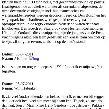
klanten hield de RTO zich bezig met goederendistributie op pallets.
Laatstgenoemde activiteit werd later als onrendabel afgestoten, de
twee decentrale vestigingen incl. hun teamcoaches en
wagenparkbeheerders werden geconcentreerd op Den Bosch en het
wagenpark incl. chauffeurs werd gespreid over zogenaamde
opstapplaatsen. In de regio Zuidoost Nederland waren dat naast
Eindhoven, Den Bosch en Sittard ook nog Heerlen, Roermond en
Helmond. Ondanks die versnippering zijn de jongens van de Post-
vrachtwagens altijd een team gebleven: een klasse team om trots op
te zijn: zij zorgden ervoor, zoals het op de auto's stond.
Datum:
05-07-2011
Naam:
Afs Palm
Is die slogan nu nog van toepassing??? of moet ik er mijn twijfels
bijzetten.
Datum:
05-07-2011
Naam:
Wim Habraken
Ik zie veel (oude) bekenden en helaas moet ik er meteen bij zeggen
dat ik er ook heel veel niet meer bij naam ken. Te gek, zo snel als
dat gaat, Sorry! Maar ik zie Henk Senders (groepsleider), (Pukkie)