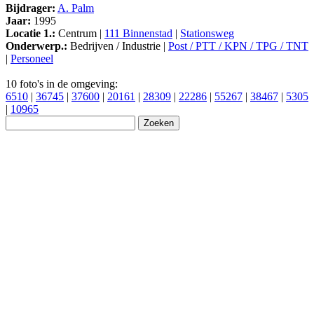
Bijdrager:
A. Palm
Jaar:
1995
Locatie 1.:
Centrum |
111 Binnenstad
|
Stationsweg
Onderwerp.:
Bedrijven / Industrie |
Post / PTT / KPN / TPG / TNT
|
Personeel
10 foto's in de omgeving:
6510
|
36745
|
37600
|
20161
|
28309
|
22286
|
55267
|
38467
|
5305
|
10965