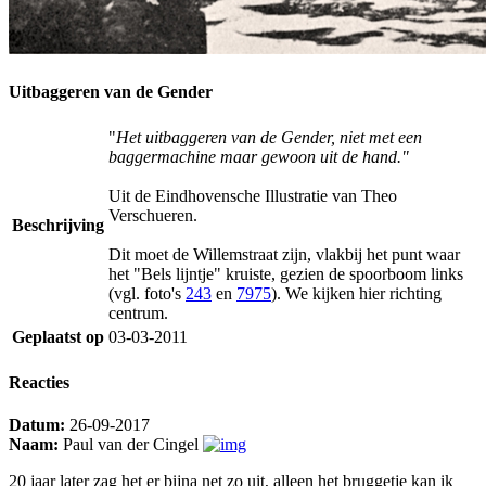
Uitbaggeren van de Gender
"
Het uitbaggeren van de Gender, niet met een
baggermachine maar gewoon uit de hand."
Uit de Eindhovensche Illustratie van Theo
Verschueren.
Beschrijving
Dit moet de Willemstraat zijn, vlakbij het punt waar
het "Bels lijntje" kruiste, gezien de spoorboom links
(vgl. foto's
243
en
7975
). We kijken hier richting
centrum.
Geplaatst op
03-03-2011
Reacties
Datum:
26-09-2017
Naam:
Paul van der Cingel
20 jaar later zag het er bijna net zo uit, alleen het bruggetje kan ik