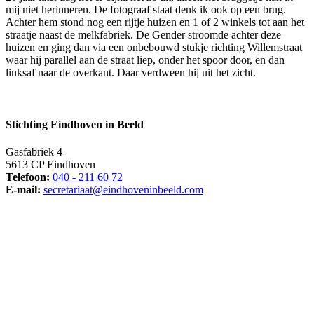
mij niet herinneren. De fotograaf staat denk ik ook op een brug.
Achter hem stond nog een rijtje huizen en 1 of 2 winkels tot aan het
straatje naast de melkfabriek. De Gender stroomde achter deze
huizen en ging dan via een onbebouwd stukje richting Willemstraat
waar hij parallel aan de straat liep, onder het spoor door, en dan
linksaf naar de overkant. Daar verdween hij uit het zicht.
Stichting Eindhoven in Beeld
Gasfabriek 4
5613 CP Eindhoven
Telefoon:
040 - 211 60 72
E-mail:
secretariaat@eindhoveninbeeld.com