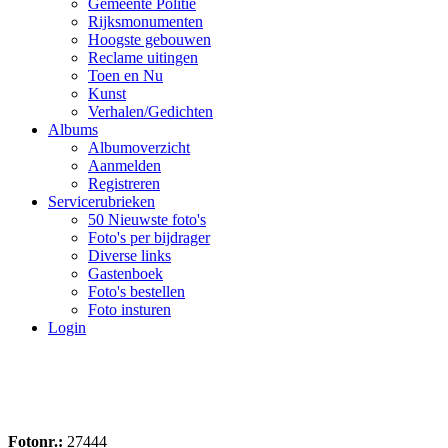
Gemeente Politie
Rijksmonumenten
Hoogste gebouwen
Reclame uitingen
Toen en Nu
Kunst
Verhalen/Gedichten
Albums
Albumoverzicht
Aanmelden
Registreren
Servicerubrieken
50 Nieuwste foto's
Foto's per bijdrager
Diverse links
Gastenboek
Foto's bestellen
Foto insturen
Login
Fotonr.:
27444