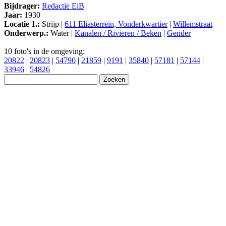
Bijdrager:
Redactie EiB
Jaar:
1930
Locatie 1.:
Strijp |
611 Eliasterrein, Vonderkwartier
|
Willemstraat
Onderwerp.:
Water |
Kanalen / Rivieren / Beken
|
Gender
10 foto's in de omgeving:
20822
|
20823
|
54790
|
21859
|
9191
|
35840
|
57181
|
57144
|
33946
|
54826