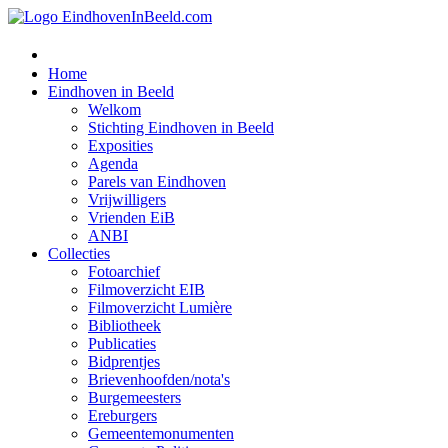
Home
Eindhoven in Beeld
Welkom
Stichting Eindhoven in Beeld
Exposities
Agenda
Parels van Eindhoven
Vrijwilligers
Vrienden EiB
ANBI
Collecties
Fotoarchief
Filmoverzicht EIB
Filmoverzicht Lumière
Bibliotheek
Publicaties
Bidprentjes
Brievenhoofden/nota's
Burgemeesters
Ereburgers
Gemeentemonumenten