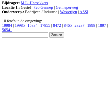
Bijdrager:
M.L. Heesakkers
Locatie 1.:
Gestel |
726 Gennep
|
Genneperweg
Onderwerp.:
Bedrijven / Industrie |
Wasserijen
|
ASSI
10 foto's in de omgeving:
19984
|
19985
|
15834
|
17855
|
8472
|
8465
|
28237
|
1898
|
1897
|
56541