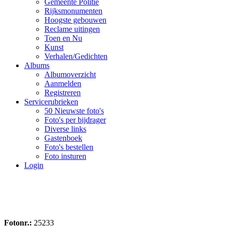
Gemeente Politie
Rijksmonumenten
Hoogste gebouwen
Reclame uitingen
Toen en Nu
Kunst
Verhalen/Gedichten
Albums
Albumoverzicht
Aanmelden
Registreren
Servicerubrieken
50 Nieuwste foto's
Foto's per bijdrager
Diverse links
Gastenboek
Foto's bestellen
Foto insturen
Login
Fotonr.:
25233