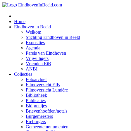
Home
Eindhoven in Beeld
Welkom
Stichting Eindhoven in Beeld
Exposities
Agenda
Parels van Eindhoven
Vrijwilligers
Vrienden EiB
ANBI
Collecties
Fotoarchief
Filmoverzicht EIB
Filmoverzicht Lumière
Bibliotheek
Publicaties
Bidprentjes
Brievenhoofden/nota's
Burgemeesters
Ereburgers
Gemeentemonumenten