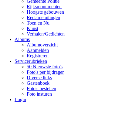
Gemeente Politie
Rijksmonumenten
Hoogste gebouwen
Reclame uitingen
Toen en Nu
Kunst
Verhalen/Gedichten
Albums
Albumoverzicht
Aanmelden
Registreren
Servicerubrieken
50 Nieuwste foto's
Foto's per bijdrager
Diverse links
Gastenboek
Foto's bestellen
Foto insturen
Login