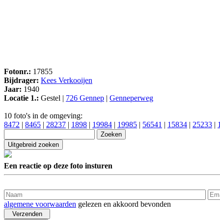
Fotonr.:
17855
Bijdrager:
Kees Verkooijen
Jaar:
1940
Locatie 1.:
Gestel |
726 Gennep
|
Genneperweg
10 foto's in de omgeving:
8472
|
8465
|
28237
|
1898
|
19984
|
19985
|
56541
|
15834
|
25233
|
Een reactie op deze foto insturen
algemene voorwaarden
gelezen en akkoord bevonden