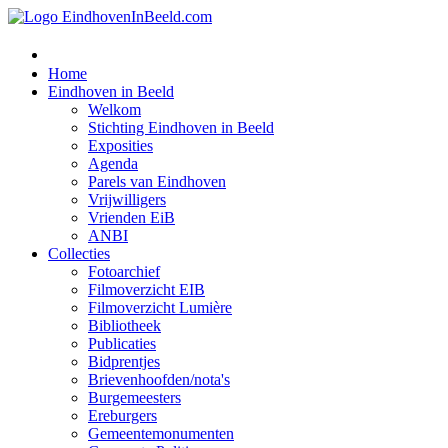
Home
Eindhoven in Beeld
Welkom
Stichting Eindhoven in Beeld
Exposities
Agenda
Parels van Eindhoven
Vrijwilligers
Vrienden EiB
ANBI
Collecties
Fotoarchief
Filmoverzicht EIB
Filmoverzicht Lumière
Bibliotheek
Publicaties
Bidprentjes
Brievenhoofden/nota's
Burgemeesters
Ereburgers
Gemeentemonumenten