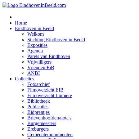
Home
Eindhoven in Beeld
Welkom
Stichting Eindhoven in Beeld
Exposities
Agenda
Parels van Eindhoven
Vrijwilligers
Vrienden EiB
ANBI
Collecties
Fotoarchief
Filmoverzicht EIB
Filmoverzicht Lumière
Bibliotheek
Publicaties
Bidprentjes
Brievenhoofden/nota's
Burgemeesters
Ereburgers
Gemeentemonumenten