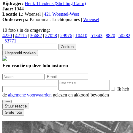
Bijdrager:
Henk Thiadens (Stichting Cairn)
Jaar:
1944
Locatie 1.:
Woensel |
421 Woensel-West
Onderwerp.:
Panorama - Luchtopnames |
Woensel
10 foto's in de omgeving:
4220
|
42115
|
36682
|
27058
|
29976
|
10410
|
51343
|
8820
|
50282
|
53771
Een reactie op deze foto insturen
Ik heb
de
algemene voorwaarden
gelezen en akkoord bevonden