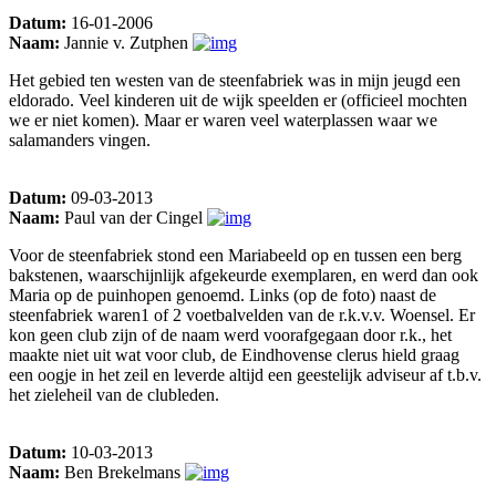
Datum:
16-01-2006
Naam:
Jannie v. Zutphen
Het gebied ten westen van de steenfabriek was in mijn jeugd een
eldorado. Veel kinderen uit de wijk speelden er (officieel mochten
we er niet komen). Maar er waren veel waterplassen waar we
salamanders vingen.
Datum:
09-03-2013
Naam:
Paul van der Cingel
Voor de steenfabriek stond een Mariabeeld op en tussen een berg
bakstenen, waarschijnlijk afgekeurde exemplaren, en werd dan ook
Maria op de puinhopen genoemd. Links (op de foto) naast de
steenfabriek waren1 of 2 voetbalvelden van de r.k.v.v. Woensel. Er
kon geen club zijn of de naam werd voorafgegaan door r.k., het
maakte niet uit wat voor club, de Eindhovense clerus hield graag
een oogje in het zeil en leverde altijd een geestelijk adviseur af t.b.v.
het zieleheil van de clubleden.
Datum:
10-03-2013
Naam:
Ben Brekelmans