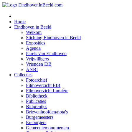
Home
Eindhoven in Beeld
Welkom
Stichting Eindhoven in Beeld
Exposities
Agenda
Parels van Eindhoven
Vrijwilligers
Vrienden EiB
ANBI
Collecties
Fotoarchief
Filmoverzicht EIB
Filmoverzicht Lumière
Bibliotheek
Publicaties
Bidprentjes
Brievenhoofden/nota's
Burgemeesters
Ereburgers
Gemeentemonumenten