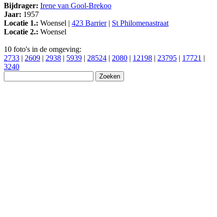
Bijdrager:
Irene van Gool-Brekoo
Jaar:
1957
Locatie 1.:
Woensel |
423 Barrier
|
St Philomenastraat
Locatie 2.:
Woensel
10 foto's in de omgeving:
2733
|
2609
|
2938
|
5939
|
28524
|
2080
|
12198
|
23795
|
17721
|
3240