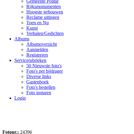
Gemeente Politie
Rijksmonumenten
Hoogste gebouwen
Reclame uitingen
Toen en Nu
Kunst
Verhalen/Gedichten
Albums
Albumoverzicht
Aanmelden
Registreren
Servicerubrieken
50 Nieuwste foto's
Foto's per bijdrager
Diverse links
Gastenboek
Foto's bestellen
Foto insturen
Login
Fotonr.:
24396