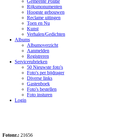
Gemeente Politie
Rijksmonumenten
Hoogste gebouwen
Reclame uitingen
Toen en Nu
Kunst
Verhalen/Gedichten
Albums
Albumoverzicht
Aanmelden
Registreren
Servicerubrieken
50 Nieuwste foto's
Foto's per bijdrager
Diverse links
Gastenboek
Foto's bestellen
Foto insturen
Login
Fotonr.:
21656