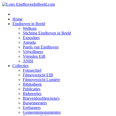
Home
Eindhoven in Beeld
Welkom
Stichting Eindhoven in Beeld
Exposities
Agenda
Parels van Eindhoven
Vrijwilligers
Vrienden EiB
ANBI
Collecties
Fotoarchief
Filmoverzicht EIB
Filmoverzicht Lumière
Bibliotheek
Publicaties
Bidprentjes
Brievenhoofden/nota's
Burgemeesters
Ereburgers
Gemeentemonumenten