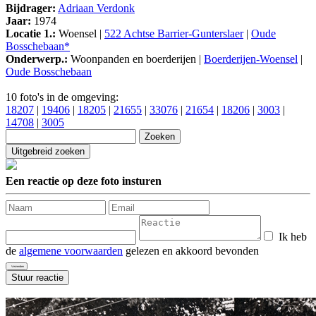
Bijdrager:
Adriaan Verdonk
Jaar:
1974
Locatie 1.:
Woensel |
522 Achtse Barrier-Gunterslaer
|
Oude
Bosschebaan*
Onderwerp.:
Woonpanden en boerderijen |
Boerderijen-Woensel
|
Oude Bosschebaan
10 foto's in de omgeving:
18207
|
19406
|
18205
|
21655
|
33076
|
21654
|
18206
|
3003
|
14708
|
3005
Een reactie op deze foto insturen
Ik heb
de
algemene voorwaarden
gelezen en akkoord bevonden