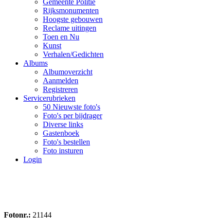
Gemeente Politie
Rijksmonumenten
Hoogste gebouwen
Reclame uitingen
Toen en Nu
Kunst
Verhalen/Gedichten
Albums
Albumoverzicht
Aanmelden
Registreren
Servicerubrieken
50 Nieuwste foto's
Foto's per bijdrager
Diverse links
Gastenboek
Foto's bestellen
Foto insturen
Login
Fotonr.:
21144