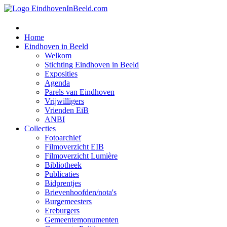
Home
Eindhoven in Beeld
Welkom
Stichting Eindhoven in Beeld
Exposities
Agenda
Parels van Eindhoven
Vrijwilligers
Vrienden EiB
ANBI
Collecties
Fotoarchief
Filmoverzicht EIB
Filmoverzicht Lumière
Bibliotheek
Publicaties
Bidprentjes
Brievenhoofden/nota's
Burgemeesters
Ereburgers
Gemeentemonumenten