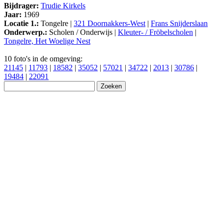
Bijdrager:
Trudie Kirkels
Jaar:
1969
Locatie 1.:
Tongelre |
321 Doornakkers-West
|
Frans Snijderslaan
Onderwerp.:
Scholen / Onderwijs |
Kleuter- / Fröbelscholen
|
Tongelre, Het Woelige Nest
10 foto's in de omgeving:
21145
|
11793
|
18582
|
35052
|
57021
|
34722
|
2013
|
30786
|
19484
|
22091