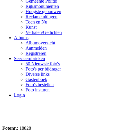
Gemeente Politie
Rijksmonumenten
Hoogste gebouwen
Reclame uitingen
Toen en Nu
Kunst
Verhalen/Gedichten
Albums
Albumoverzicht
Aanmelden
Registreren
Servicerubrieken
50 Nieuwste foto's
Foto's per bijdrager
Diverse links
Gastenboek
Foto's bestellen
Foto insturen
Login
Fotonr.:
18828