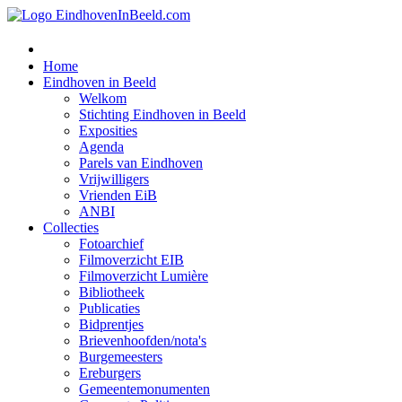
Home
Eindhoven in Beeld
Welkom
Stichting Eindhoven in Beeld
Exposities
Agenda
Parels van Eindhoven
Vrijwilligers
Vrienden EiB
ANBI
Collecties
Fotoarchief
Filmoverzicht EIB
Filmoverzicht Lumière
Bibliotheek
Publicaties
Bidprentjes
Brievenhoofden/nota's
Burgemeesters
Ereburgers
Gemeentemonumenten