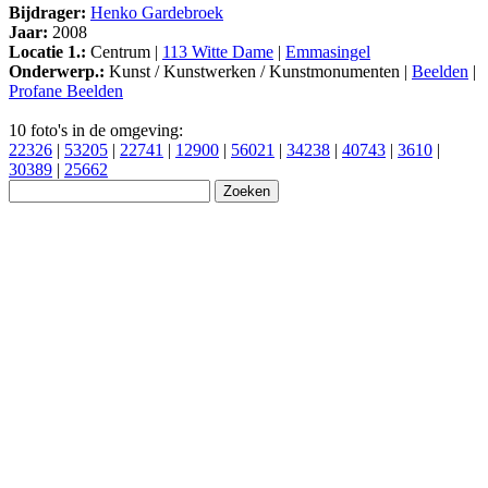
Bijdrager:
Henko Gardebroek
Jaar:
2008
Locatie 1.:
Centrum |
113 Witte Dame
|
Emmasingel
Onderwerp.:
Kunst / Kunstwerken / Kunstmonumenten |
Beelden
|
Profane Beelden
10 foto's in de omgeving:
22326
|
53205
|
22741
|
12900
|
56021
|
34238
|
40743
|
3610
|
30389
|
25662