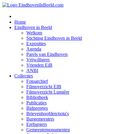
Home
Eindhoven in Beeld
Welkom
Stichting Eindhoven in Beeld
Exposities
Agenda
Parels van Eindhoven
Vrijwilligers
Vrienden EiB
ANBI
Collecties
Fotoarchief
Filmoverzicht EIB
Filmoverzicht Lumière
Bibliotheek
Publicaties
Bidprentjes
Brievenhoofden/nota's
Burgemeesters
Ereburgers
Gemeentemonumenten