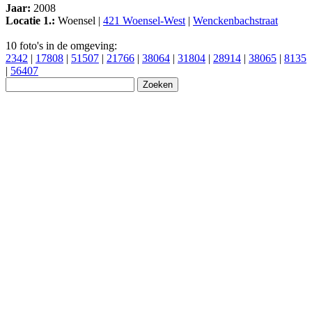
Jaar:
2008
Locatie 1.:
Woensel |
421 Woensel-West
|
Wenckenbachstraat
10 foto's in de omgeving:
2342
|
17808
|
51507
|
21766
|
38064
|
31804
|
28914
|
38065
|
8135
|
56407