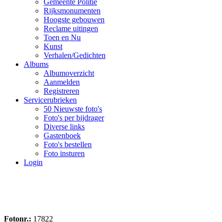
Gemeente Politie
Rijksmonumenten
Hoogste gebouwen
Reclame uitingen
Toen en Nu
Kunst
Verhalen/Gedichten
Albums
Albumoverzicht
Aanmelden
Registreren
Servicerubrieken
50 Nieuwste foto's
Foto's per bijdrager
Diverse links
Gastenboek
Foto's bestellen
Foto insturen
Login
Fotonr.:
17822