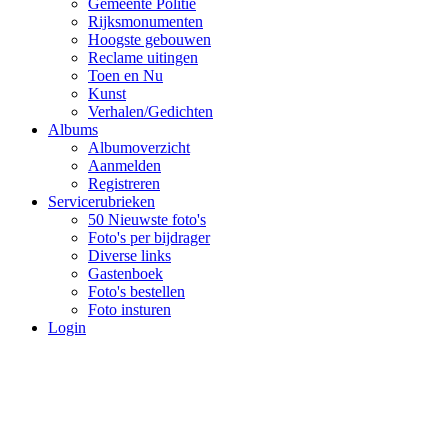
Gemeente Politie
Rijksmonumenten
Hoogste gebouwen
Reclame uitingen
Toen en Nu
Kunst
Verhalen/Gedichten
Albums
Albumoverzicht
Aanmelden
Registreren
Servicerubrieken
50 Nieuwste foto's
Foto's per bijdrager
Diverse links
Gastenboek
Foto's bestellen
Foto insturen
Login