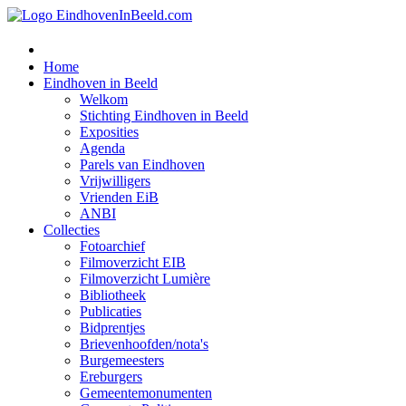
Home
Eindhoven in Beeld
Welkom
Stichting Eindhoven in Beeld
Exposities
Agenda
Parels van Eindhoven
Vrijwilligers
Vrienden EiB
ANBI
Collecties
Fotoarchief
Filmoverzicht EIB
Filmoverzicht Lumière
Bibliotheek
Publicaties
Bidprentjes
Brievenhoofden/nota's
Burgemeesters
Ereburgers
Gemeentemonumenten