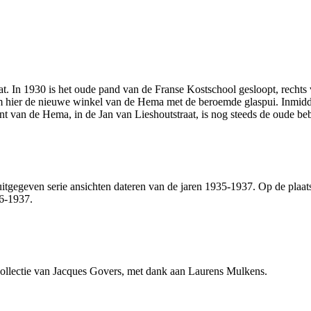
at. In 1930 is het oude pand van de Franse Kostschool gesloopt, rechts
m hier de nieuwe winkel van de Hema met de beroemde glaspui. Inmidde
nt van de Hema, in de Jan van Lieshoutstraat, is nog steeds de oude be
uitgegeven serie ansichten dateren van de jaren 1935-1937. Op de plaa
36-1937.
collectie van Jacques Govers, met dank aan Laurens Mulkens.