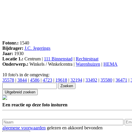
Fotonr.:
1540
Bijdrager:
J.C. Jegerings
Jaar:
1930
Locatie 1.:
Centrum |
111 Binnenstad
|
Rechtestraat
Onderwerp.:
Winkels / Winkelcentra |
Warenhuizen
|
HEMA
10 foto's in de omgeving:
35578
|
3844
|
4586
|
4723
|
19618
|
32194
|
33492
|
35580
|
36471
|
Een reactie op deze foto insturen
algemene voorwaarden
gelezen en akkoord bevonden