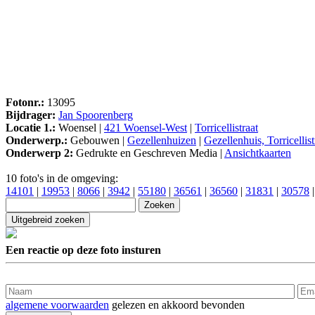
Fotonr.:
13095
Bijdrager:
Jan Spoorenberg
Locatie 1.:
Woensel |
421 Woensel-West
|
Torricellistraat
Onderwerp.:
Gebouwen |
Gezellenhuizen
|
Gezellenhuis, Torricellist
Onderwerp 2:
Gedrukte en Geschreven Media |
Ansichtkaarten
10 foto's in de omgeving:
14101
|
19953
|
8066
|
3942
|
55180
|
36561
|
36560
|
31831
|
30578
Een reactie op deze foto insturen
algemene voorwaarden
gelezen en akkoord bevonden