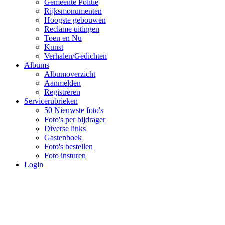
Gemeente Politie
Rijksmonumenten
Hoogste gebouwen
Reclame uitingen
Toen en Nu
Kunst
Verhalen/Gedichten
Albums
Albumoverzicht
Aanmelden
Registreren
Servicerubrieken
50 Nieuwste foto's
Foto's per bijdrager
Diverse links
Gastenboek
Foto's bestellen
Foto insturen
Login