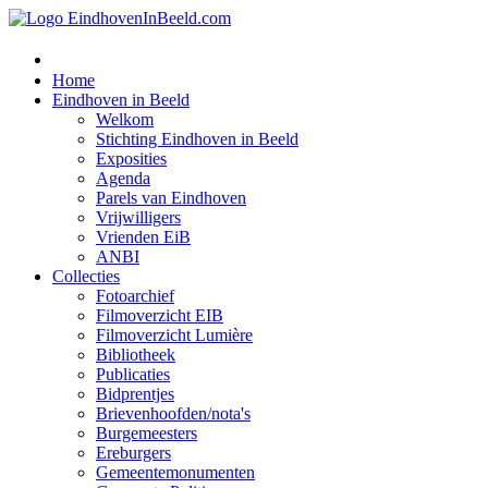
Home
Eindhoven in Beeld
Welkom
Stichting Eindhoven in Beeld
Exposities
Agenda
Parels van Eindhoven
Vrijwilligers
Vrienden EiB
ANBI
Collecties
Fotoarchief
Filmoverzicht EIB
Filmoverzicht Lumière
Bibliotheek
Publicaties
Bidprentjes
Brievenhoofden/nota's
Burgemeesters
Ereburgers
Gemeentemonumenten