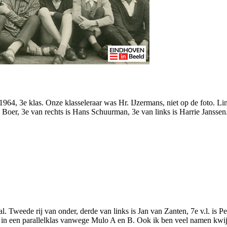
1964, 3e klas. Onze klasseleraar was Hr. IJzermans, niet op de foto. Lin
ni Boer, 3e van rechts is Hans Schuurman, 3e van links is Harrie Jansse
l. Tweede rij van onder, derde van links is Jan van Zanten, 7e v.l. is Pe
zat in een parallelklas vanwege Mulo A en B. Ook ik ben veel namen kw