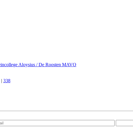
eincollege Aloysius / De Roosten MAVO
|
338