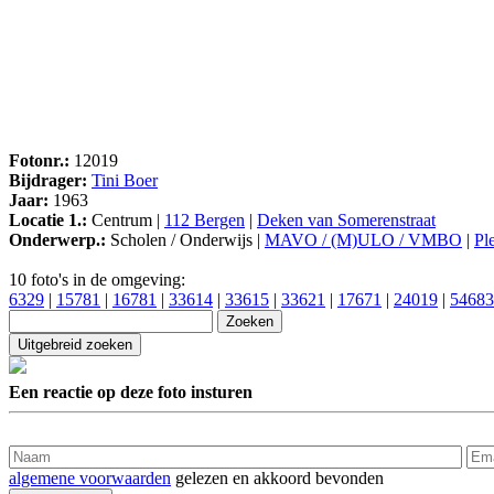
Fotonr.:
12019
Bijdrager:
Tini Boer
Jaar:
1963
Locatie 1.:
Centrum |
112 Bergen
|
Deken van Somerenstraat
Onderwerp.:
Scholen / Onderwijs |
MAVO / (M)ULO / VMBO
|
Pl
10 foto's in de omgeving:
6329
|
15781
|
16781
|
33614
|
33615
|
33621
|
17671
|
24019
|
54683
Een reactie op deze foto insturen
algemene voorwaarden
gelezen en akkoord bevonden