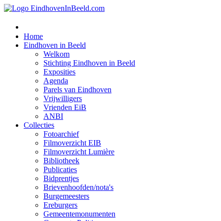
Home
Eindhoven in Beeld
Welkom
Stichting Eindhoven in Beeld
Exposities
Agenda
Parels van Eindhoven
Vrijwilligers
Vrienden EiB
ANBI
Collecties
Fotoarchief
Filmoverzicht EIB
Filmoverzicht Lumière
Bibliotheek
Publicaties
Bidprentjes
Brievenhoofden/nota's
Burgemeesters
Ereburgers
Gemeentemonumenten