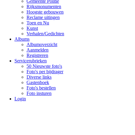
Gemeente Politie
Rijksmonumenten
Hoogste gebouwen
Reclame uitingen
Toen en Nu
Kunst
Verhalen/Gedichten
Albums
Albumoverzicht
Aanmelden
Registreren
Servicerubrieken
50 Nieuwste foto's
Foto's per bijdrager
Diverse links
Gastenboek
Foto's bestellen
Foto insturen
Login